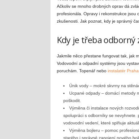
Ačkoliv se mnoho drobných oprav dá zvlá
profesionála. Opravy i rekonstrukce jsou o
zkušenosti. Jak poznat, kdy je správný čas
Kdy je třeba odborný 
Jakmile něco přestane fungovat tak, jak
Vodovodní a odpadní systémy jsou vystave
poruchám. Topenář nebo
instalatér Praha
Únik vody – mokré skvrny na stěnác
Ucpané odpady – domácí metody ne
poškodit.
Výměna či instalace nových rozvo
spolupráci s odborníky se nevyhnete. p
vodovodní vedení, které splňuje aktuá
Výměna bojleru – pomoc profesioná
starého i správné zapojení nového bojl