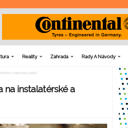
tura
Reality
Zahrada
Rady A Návody
latérské a topenářské práce?
 na instalatérské a