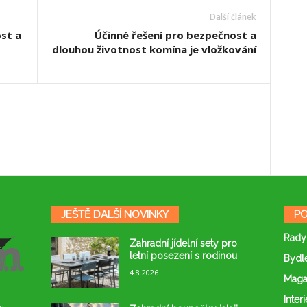
Další článek
st a
Účinné řešení pro bezpečnost a
dlouhou životnost komína je vložkování
JEŠTĚ DALŠÍ NOVINKY
PO
Rady
Zahradní jídelní sety pro
letní posezení s rodinou
Bydl
4.8.2026
Maga
Interi