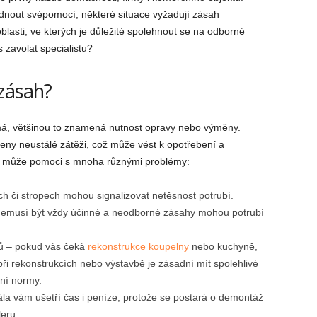
dnout svépomocí, některé situace vyžadují zásah
blasti, ve kterých je důležité spolehnout se na odborné
 zavolat specialistu?
zásah?
 má, většinou to znamená nutnost opravy nebo výměny.
ny neustálé zátěži, což může vést k opotřebení a
může pomoci s mnoha různými problémy:
h či stropech mohou signalizovat netěsnost potrubí.
musí být vždy účinné a neodborné zásahy mohou potrubí
dů – pokud vás čeká
rekonstrukce koupelny
nebo kuchyně,
ři rekonstrukcích nebo výstavbě je zásadní mít spolehlivé
lní normy.
la vám ušetří čas i peníze, protože se postará o demontáž
eru.