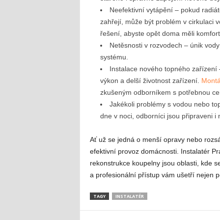
Neefektivní vytápění – pokud radiá
zahřejí, může být problém v cirkulaci 
řešení, abyste opět doma měli komfort 
Netěsnosti v rozvodech – únik vody
systému.
Instalace nového topného zařízení –
výkon a delší životnost zařízení.
Montá
zkušeným odborníkem s potřebnou cert
Jakékoli problémy s vodou nebo top
dne v noci, odborníci jsou připraveni i 
Ať už se jedná o menší opravy nebo rozsá
efektivní provoz domácnosti. Instalatér P
rekonstrukce koupelny jsou oblasti, kde 
a profesionální přístup vám ušetří nejen p
TAGY
INSTALATÉR