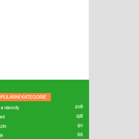
PULÁRNÍ KATEGORIE
208
 a návody
158
ení
90
zín
66
ér