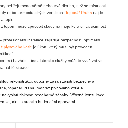
tory nehřejí rovnoměrně nebo trvá dlouho, než se místnosti
vody nebo termostatických ventilech.
Topenář Praha
najde
a teplo.
 z topení může způsobit škody na majetku a snížit účinnost
 profesionální instalace zajišťuje bezpečnost, optimální
ž plynového kotle
je úkon, který musí být proveden
ifikací.
ením i havárie – instalatérské služby můžete využívat ve
na náhlé situace.
hlou rekonstrukci, odborný zásah zajistí bezpečný a
raha, topenář Praha, montáž plynového kotle a
se nevyplatí riskovat neodborné zásahy. Včasná konzultace
eníze, ale i starosti s budoucími opravami.