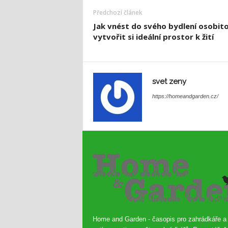
Předchozí článek
Jak vnést do svého bydlení osobito
vytvořit si ideální prostor k žití
svet zeny
https://homeandgarden.cz/
Home and Garden - časopis pro zahrádkáře a