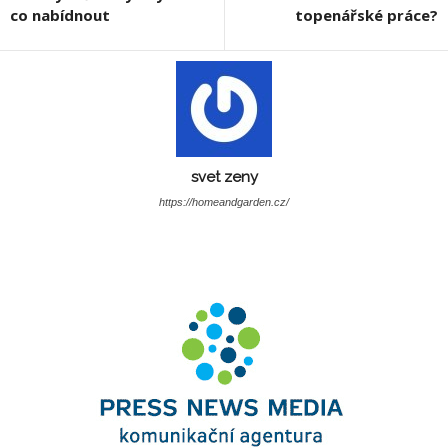
co nabídnout
topenářské práce?
svet zeny
https://homeandgarden.cz/