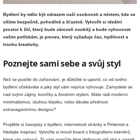
Bydlení by mělo být odrazem naší osobnosti a místem, kde se
cítíme bezpečně, pohodlně a šťastně. Vytvořit si ideální
prostor k žití, který bude zároveň osobitý a bude vyhovovat
vašim potřebám, je proces, který vyžaduje čas, trpělivost a
trochu kreativity.
Poznejte sami sebe a svůj styl
Než se pustíte do zařizování, je důležité si ujasnit, co od svého
bydlení očekáváte a jaký styl vám nejvíce vyhovuje. Zamyslete se
nad svými zájmy, koníčky a životním stylem. Máte rádi moderní
minimalismus, útulnou klasiku, nebo dáváte přednost
extravagantnímu designu?
Projděte si časopisy o bydlení, internetové stránky a Pinterest a
hledejte inspiraci. Vytvořte si mood board s fotografiemi interiérů,
které vás oslovují. To vám pomůže lépe definovat váš styl a ujasnit