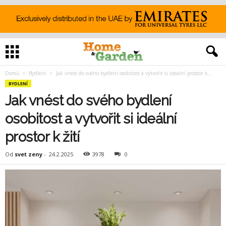
Domů
Bydlení
Jak vnést do svého bydlení osobitost a vytvořit si ideální prostor k...
BYDLENÍ
Jak vnést do svého bydlení
osobitost a vytvořit si ideální
prostor k žití
Od
svet zeny
-
24.2.2025
3978
0