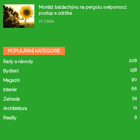
Montáž baldachýnu na pergolu svépomocí:
postup a údržba
31.7.2026
POPULÁRNÍ KATEGORIE
208
Rady a návody
158
Bydlení
90
Magazín
66
Interiér
54
Zahrada
11
Architektura
9
Reality