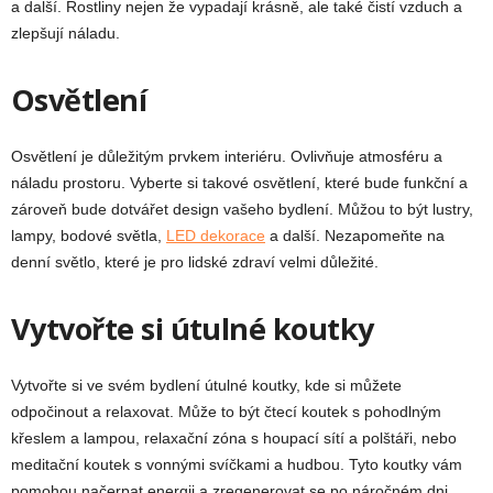
a další. Rostliny nejen že vypadají krásně, ale také čistí vzduch a
zlepšují náladu.
Osvětlení
Osvětlení je důležitým prvkem interiéru. Ovlivňuje atmosféru a
náladu prostoru. Vyberte si takové osvětlení, které bude funkční a
zároveň bude dotvářet design vašeho bydlení. Můžou to být lustry,
lampy, bodové světla,
LED dekorace
a další. Nezapomeňte na
denní světlo, které je pro lidské zdraví velmi důležité.
Vytvořte si útulné koutky
Vytvořte si ve svém bydlení útulné koutky, kde si můžete
odpočinout a relaxovat. Může to být čtecí koutek s pohodlným
křeslem a lampou, relaxační zóna s houpací sítí a polštáři, nebo
meditační koutek s vonnými svíčkami a hudbou. Tyto koutky vám
pomohou načerpat energii a zregenerovat se po náročném dni.