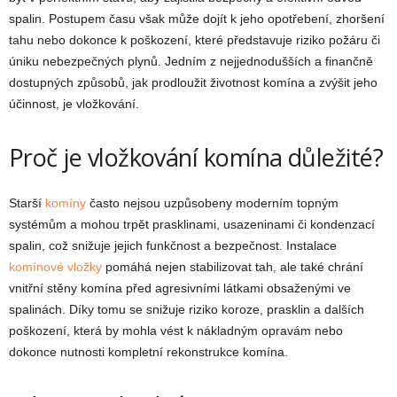
spalin. Postupem času však může dojít k jeho opotřebení, zhoršení
tahu nebo dokonce k poškození, které představuje riziko požáru či
úniku nebezpečných plynů. Jedním z nejjednodušších a finančně
dostupných způsobů, jak prodloužit životnost komína a zvýšit jeho
účinnost, je vložkování.
Proč je vložkování komína důležité?
Starší
komíny
často nejsou uzpůsobeny moderním topným
systémům a mohou trpět prasklinami, usazeninami či kondenzací
spalin, což snižuje jejich funkčnost a bezpečnost. Instalace
komínové vložky
pomáhá nejen stabilizovat tah, ale také chrání
vnitřní stěny komína před agresivními látkami obsaženými ve
spalinách. Díky tomu se snižuje riziko koroze, prasklin a dalších
poškození, která by mohla vést k nákladným opravám nebo
dokonce nutnosti kompletní rekonstrukce komína.