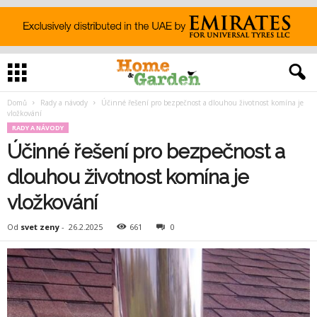
Domů
Rady a návody
Účinné řešení pro bezpečnost a dlouhou životnost komína je
vložkování
RADY A NÁVODY
Účinné řešení pro bezpečnost a
dlouhou životnost komína je
vložkování
Od
svet zeny
-
26.2.2025
661
0