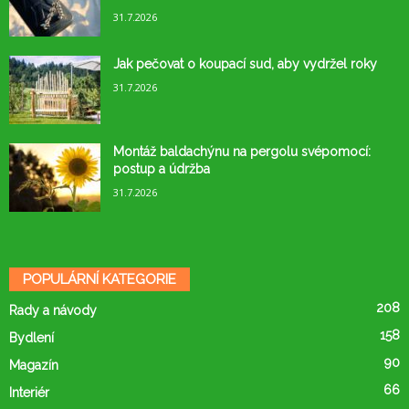
31.7.2026
Jak pečovat o koupací sud, aby vydržel roky
31.7.2026
Montáž baldachýnu na pergolu svépomocí:
postup a údržba
31.7.2026
POPULÁRNÍ KATEGORIE
208
Rady a návody
158
Bydlení
90
Magazín
66
Interiér