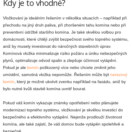
Kdy je to vhodné?
Vložkování je ideálním řešením v několika situacích – například při
přechodu na jiný druh paliva, při zhoršeném tahu komína nebo při
preventivní údržbě staršího komína. Je také skvělou volbou pro
domácnosti, které chtějí zvýšit bezpečnost svého topného systému,
aniž by musely investovat do náročných stavebních úprav.
Komínová vložka minimalizuje riziko požáru a úniku nebezpečných
plynů, optimalizuje odvod spalin a zlepšuje účinnost vytápění.
Pokud je ale
komín
poškozený více nebo chcete změnit jeho
umístění, samotná vložka nepomůže. Řešením může být
nerezový
komín
, který je možné ukotvit zvenku například na fasádu, aniž by
bylo nutné kvůli stavbě komína uvnitř bourat.
Pokud váš komín vykazuje známky opotřebení nebo plánujete
modernizaci topného systému, vložkování je skvělou investicí do
bezpečného a efektivního vytápění. Nejenže prodlouží životnost
komína, ale také zajistí, že váš domov bude vytápěn spolehlivě a
bezpečně.