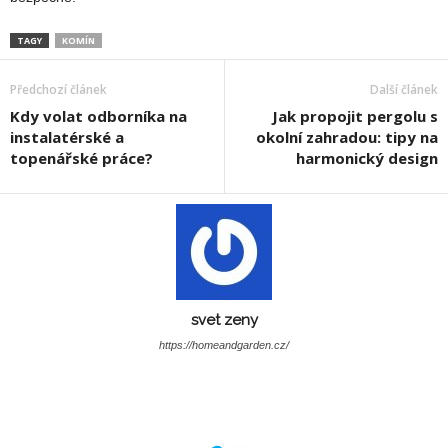
TAGY
KOMÍN
Předchozí článek
Další článek
Kdy volat odborníka na
Jak propojit pergolu s
instalatérské a
okolní zahradou: tipy na
topenářské práce?
harmonický design
svet zeny
https://homeandgarden.cz/