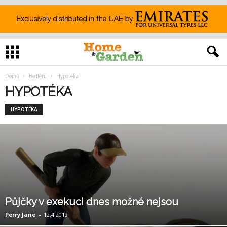
Domů
Bydlení
Hypotéka
HYPOTÉKA
HYPOTÉKA
Půjčky v exekuci dnes možné nejsou
Perry Jane
-
12.4.2019