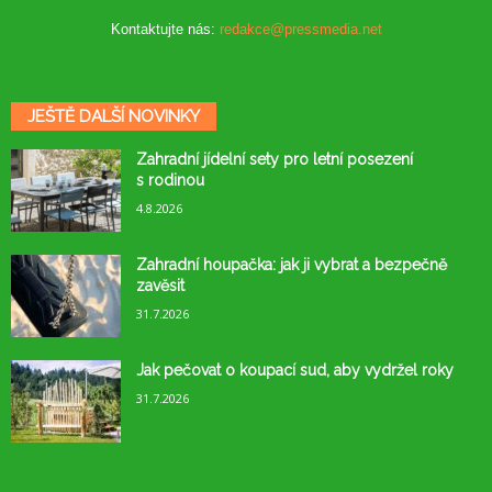
Kontaktujte nás:
redakce@pressmedia.net
JEŠTĚ DALŠÍ NOVINKY
Zahradní jídelní sety pro letní posezení
s rodinou
4.8.2026
Zahradní houpačka: jak ji vybrat a bezpečně
zavěsit
31.7.2026
Jak pečovat o koupací sud, aby vydržel roky
31.7.2026