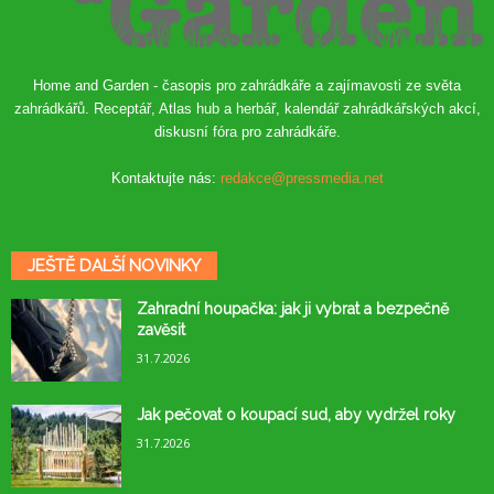
Home and Garden - časopis pro zahrádkáře a zajímavosti ze světa
zahrádkářů. Receptář, Atlas hub a herbář, kalendář zahrádkářských akcí,
diskusní fóra pro zahrádkáře.
Kontaktujte nás:
redakce@pressmedia.net
JEŠTĚ DALŠÍ NOVINKY
Zahradní houpačka: jak ji vybrat a bezpečně
zavěsit
31.7.2026
Jak pečovat o koupací sud, aby vydržel roky
31.7.2026