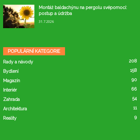
Montáž baldachýnu na pergolu svépomocí:
postup a údržba
31.7.2026
POPULÁRNÍ KATEGORIE
208
Rady a návody
158
Bydlení
90
Magazín
66
Interiér
54
Zahrada
11
Architektura
9
Reality