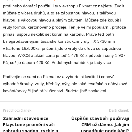
profi nebo domácí použití, i ty v e-shopu Fixmat.cz najdete. Zvolit
můžete z vícera druhů, a to se zápustnou hlavou, s talířovou
hlavou, s válcovou hlavou a plným závitem. Můžete zde koupit i
vruty formou kartonového prodeje. Ten je velmi populární, protože
přináší úsporu několik set korun na kartonu. Právě teď patří
k nejprodávanějším tesařské konstrukční vruty TX 3×30 mm
v kartonu 16x500ks, přičemž jde o vruty do dřeva se zápustnou
hlavou, WKCS a akční cena je teď 1 478 Kč z původní ceny 1 907
Kč, což je úspora 429 Kč. Podobných nabídek je tady více.
Podívejte se sami na Fixmat.cz a vyberte si kvalitní i cenově
výhodné šrouby, vruty, hřebíky, nýty, ale také tesařské a nábytkové
kování/prvky či jiné příslušenství. Budete jistě spokojeni.
Předchozí článek
Další článek
Zahradní stavebnice
Úspěšní stavbaři používají
Playstone promění vaši
CRM už dávno. Jak jim
zahradu snadno, rychle a
usnadňuje podnikání?