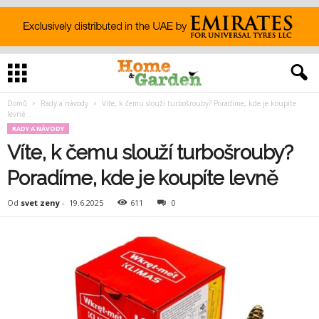
Domů
Rady a návody
Víte, k čemu slouží turbošrouby? Poradíme, kde je koupíte
levně
RADY A NÁVODY
Víte, k čemu slouží turbošrouby?
Poradíme, kde je koupíte levně
Od
svet zeny
-
19.6.2025
611
0