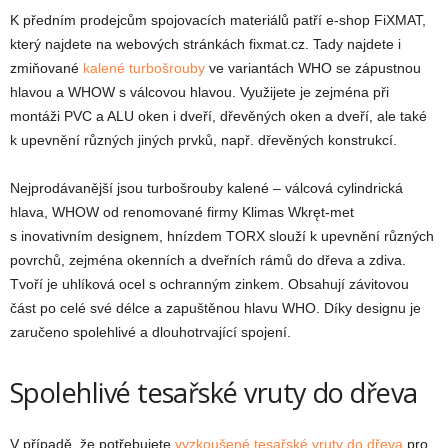
K předním prodejcům spojovacích materiálů patří e-shop FiXMAT,
který najdete na webových stránkách fixmat.cz. Tady najdete i
zmiňované
kalené turbošrouby
ve variantách WHO se zápustnou
hlavou a WHOW s válcovou hlavou. Využijete je zejména při
montáži PVC a ALU oken i dveří, dřevěných oken a dveří, ale také
k upevnění různých jiných prvků, např. dřevěných konstrukcí.
Nejprodávanější jsou turbošrouby kalené – válcová cylindrická
hlava, WHOW od renomované firmy Klimas Wkręt-met
s inovativním designem, hnízdem TORX slouží k upevnění různých
povrchů, zejména okenních a dveřních rámů do dřeva a zdiva.
Tvoří je uhlíková ocel s ochranným zinkem. Obsahují závitovou
část po celé své délce a zapuštěnou hlavu WHO. Díky designu je
zaručeno spolehlivé a dlouhotrvající spojení.
Spolehlivé tesařské vruty do dřeva
V případě, že potřebujete
vyzkoušené tesařské vruty do dřeva
pro