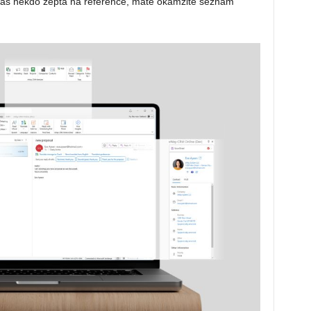
 vás někdo zeptá na reference, máte okamžitě seznam