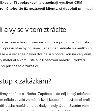
Excelu. Ti „pokrokoví“ ale začínají využívat CRM
ě toho, že již neztrácejí klienty, si dovolují přijímat i
í a vy se v tom ztrácíte
ačíná sezona a telefon vám nezvoní, ale přímo řve. Spousta
 či opravu střechy po zimě. Jeden den jednáte s klientkou o
rase – a večer se ozvou dva další s poptávkou na celý dům.
ý materiál a komu jste slíbili cenovou nabídku. Někteří
a vy přicházíte o zakázky.
ístup k zakázkám?
rmy není nic složitého. Zapíšete si do něj každý telefonát,
m někdo zavolá za měsíc kvůli koupelně, otevřete si profil
 měli poslat nabídku na obklady minulý týden. Systém vám