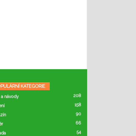
PULÁRNÍ KATEGORIE
208
 a návody
158
ení
90
zín
66
ér
54
ada