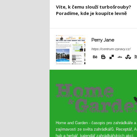
Víte, k čemu slouží turbošrouby?
Poradíme, kde je koupíte levně
Perry Jane
https://centrum-zpravy.cz/
Home and Garden - časopis pro zahrádkáře a
zajímavosti ze světa zahrádkářů. Receptář, A
hub a herbář, kalendář zahrádkářských akcí,