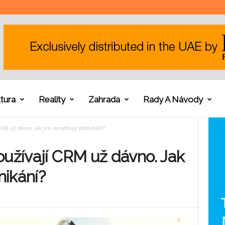
tura
Reality
Zahrada
Rady A Návody
 CRM už dávno. Jak jim usnadňuje podnikání?
oužívají CRM už dávno. Jak
nikání?