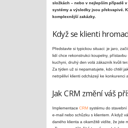
složkách – nebo v nejlepším případě v 
systémy a výsledky jsou překvapivé. Krom
komplexnější zakázky.
Když se klienti hromad
Představte si typickou situaci: je jaro, z
lidí chce rekonstrukci koupelny, přístavbu
kuchyni, druhý den volá zákazník kvůli te
Za týden už si nepamatujete, kdo chtěl jak
netrpěliví klienti odcházejí ke konkurenci 
Jak CRM změní váš př
Implementace
CRM
systému do stavební fi
e-mail nebo schůzku s klientem. A když vá
daného klienta a okamžitě vidíte, že jste