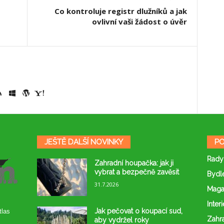
Co kontroluje registr dlužníků a jak
ovlivní vaši žádost o úvěr
JEŠTĚ DALŠÍ NOVINKY
PO
Rady
Zahradní houpačka: jak ji
vybrat a bezpečně zavěsit
Bydl
31.7.2026
Maga
Interi
Jak pečovat o koupací sud,
tlas
Zahr
aby vydržel roky