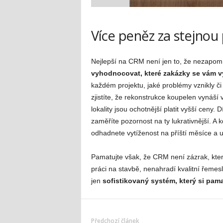
Více peněz za stejnou 
Nejlepší na CRM není jen to, že nezapom
vyhodnocovat, které zakázky se vám vy
každém projektu, jaké problémy vznikly či 
zjistíte, že rekonstrukce koupelen vynáší v
lokality jsou ochotnější platit vyšší ceny
zaměříte pozornost na ty lukrativnější. A 
odhadnete vytíženost na příští měsíce a u
Pamatujte však, že CRM není zázrak, kter
práci na stavbě, nenahradí kvalitní řemesln
jen
sofistikovaný systém, který si pama
Předchozí článek