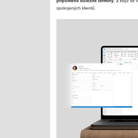
připomene důležité termíny
, a když se
spokojených klientů.