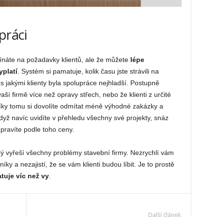
práci
ínáte na požadavky klientů, ale že můžete
lépe
platí
. Systém si pamatuje, kolik času jste strávili na
s jakými klienty byla spolupráce nejhladší. Postupně
aší firmě více než opravy střech, nebo že klienti z určité
. Díky tomu si dovolíte odmítat méně výhodné zakázky a
když navíc uvidíte v přehledu všechny své projekty, snáz
pravíte podle toho ceny.
ý vyřeší všechny problémy stavební firmy. Nezrychlí vám
íky a nezajistí, že se vám klienti budou líbit. Je to prostě
tuje víc než vy
.
Další článek