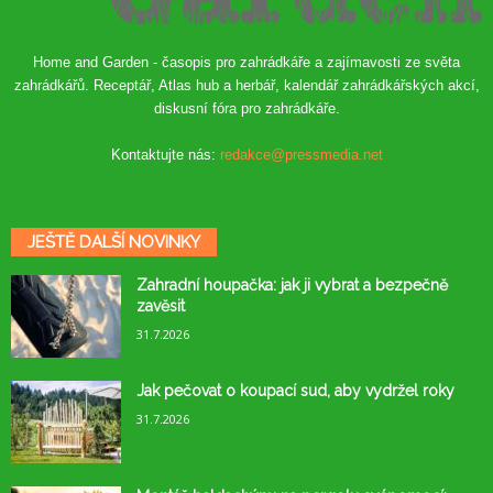
Home and Garden - časopis pro zahrádkáře a zajímavosti ze světa
zahrádkářů. Receptář, Atlas hub a herbář, kalendář zahrádkářských akcí,
diskusní fóra pro zahrádkáře.
Kontaktujte nás:
redakce@pressmedia.net
JEŠTĚ DALŠÍ NOVINKY
Zahradní houpačka: jak ji vybrat a bezpečně
zavěsit
31.7.2026
Jak pečovat o koupací sud, aby vydržel roky
31.7.2026