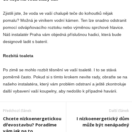
Zjistili jste, že voda ve vaší chalupě teče do kohoutků nějak
pomalu? Možná je viníkem vodní kámen. Ten lze snadno odstranit
pomocí odvápňovacího roztoku nebo výměnou sprchové hlavice.
Náš instalatér Praha vám objedná příslušnou hadici, která bude
designově ladit s baterií.
Rozbitá toaleta
Po zimě se mohlo rozbít těsnění ve vaší toaletě. I to se stává
poměrně často. Pokud si s tímto krokem nevíte rady, obraťte se na
našeho instalatéra, který vám problém odstraní a ještě zkontroluje
další vybavení vaší koupelny, aby nedošlo k případné havárii.
Předchozí článek
Další článek
Chcete nízkoenergetickou
I nízkoenergetický dům
dřevostavbu? Poradíme
může být nenápadný
vám jak na to