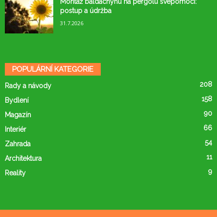
Montáž baldachýnu na pergolu svépomocí:
postup a údržba
31.7.2026
POPULÁRNÍ KATEGORIE
208
Rady a návody
158
Bydlení
90
Magazín
66
Interiér
54
Zahrada
11
Architektura
9
Reality