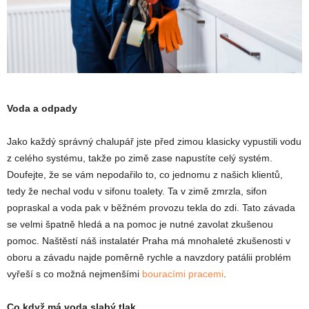
Voda a odpady
Jako každý správný chalupář jste před zimou klasicky vypustili vodu
z celého systému, takže po zimě zase napustíte celý systém.
Doufejte, že se vám nepodařilo to, co jednomu z našich klientů,
tedy že nechal vodu v sifonu toalety. Ta v zimě zmrzla, sifon
popraskal a voda pak v běžném provozu tekla do zdi. Tato závada
se velmi špatně hledá a na pomoc je nutné zavolat zkušenou
pomoc. Naštěstí náš instalatér Praha má mnohaleté zkušenosti v
oboru a závadu najde poměrně rychle a navzdory patálii problém
vyřeší s co možná nejmenšími
bouracími pracemi
.
Co když má voda slabý tlak