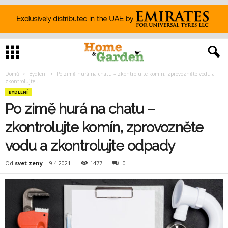
Domů
Bydlení
Po zimě hurá na chatu – zkontrolujte komín, zprovozněte vodu a
zkontrolujte...
BYDLENÍ
Po zimě hurá na chatu –
zkontrolujte komín, zprovozněte
vodu a zkontrolujte odpady
Od
svet zeny
-
9.4.2021
1477
0