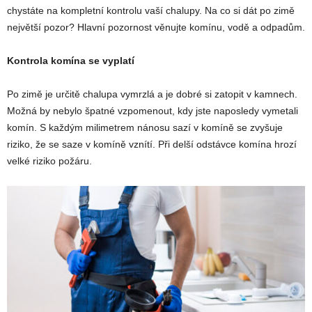
chystáte na kompletní kontrolu vaší chalupy. Na co si dát po zimě
největší pozor? Hlavní pozornost věnujte komínu, vodě a odpadům.
Kontrola komína se vyplatí
Po zimě je určitě chalupa vymrzlá a je dobré si zatopit v kamnech.
Možná by nebylo špatné vzpomenout, kdy jste naposledy vymetali
komín. S každým milimetrem nánosu sazí v komíně se zvyšuje
riziko, že se saze v komíně vznítí. Při delší odstávce komína hrozí
velké riziko požáru.