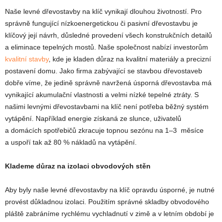
Naše levné dřevostavby na klíč vynikají dlouhou životností. Pro
správně fungující nízkoenergetickou či pasivní dřevostavbu je
klíčový její návrh, důsledné provedení všech konstrukčních detailů
a eliminace tepelných mostů. Naše společnost nabízí investorům
kvalitní stavby
, kde je kladen důraz na kvalitní materiály a precizní
postavení domu. Jako firma zabývající se stavbou dřevostaveb
dobře víme, že jedině správně navržená úsporná dřevostavba má
vynikající akumulační vlastnosti a velmi nízké tepelné ztráty. S
našimi levnými dřevostavbami na klíč není potřeba běžný systém
vytápění. Například energie získaná ze slunce, uživatelů
a domácích spotřebičů zkracuje topnou sezónu na 1–3 měsíce
a uspoří tak až 80 % nákladů na vytápění.
Klademe důraz na izolaci obvodových stěn
Aby byly naše levné dřevostavby na klíč opravdu úsporné, je nutné
provést důkladnou izolaci. Použitím správné skladby obvodového
pláště zabráníme rychlému vychladnutí v zimě a v letním období je