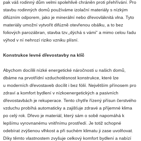
pak váš rodinný dům velmi spolehlivě chráněn proti přehřívání. Pro
stavbu rodinných domů používáme izolační materiály s nízkým
difúzním odporem, jako je minerální nebo dřevovláknitá vlna. Tyto
materiály umožní vytvořit difúzně otevřenou obálku, a to bez
foliových parozábran, stavba tzv.„dýchá s vámi“ a mimo celou řadu
výhod v ní nehrozí riziko vzniku plísní.
Konstrukce levné dřevostavby na klíč
Abychom docílili nízké energetické náročnosti u našich domů,
dbáme na prvotřídní vzduchotěsnost konstrukce, které lze
u moderních dřevostaveb docílit i bez fólií. Největším přínosem pro
zdraví a komfort bydlení v nízkoenergetických a pasivních
dřevostavbách je rekuperace. Tento chytře řízený přísun čerstvého
vzduchu probíhá automaticky a zajišťuje zdravé a příjemné klima
po celý rok. Dřevo je materiál, který sám o sobě napomáhá k
lepšímu vyrovnanému vnitřnímu prostředí. Je totiž schopné
odebírat zvýšenou vlhkost a při suchém klimatu ji zase uvolňovat.
Díky těmto vlastnostem zvyšuje celkový komfort bydlení a nabízí