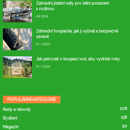
Zahradní jídelní sety pro letní posezení
s rodinou
4.8.2026
Zahradní houpačka: jak ji vybrat a bezpečně
zavěsit
31.7.2026
Jak pečovat o koupací sud, aby vydržel roky
31.7.2026
POPULÁRNÍ KATEGORIE
208
Rady a návody
158
Bydlení
90
Magazín