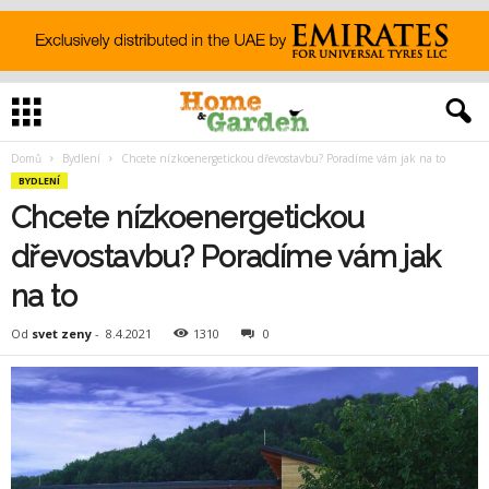
Domů
Bydlení
Chcete nízkoenergetickou dřevostavbu? Poradíme vám jak na to
BYDLENÍ
Chcete nízkoenergetickou
dřevostavbu? Poradíme vám jak
na to
Od
svet zeny
-
8.4.2021
1310
0