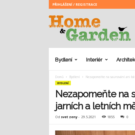
PŘIHLÁŠENÍ / REGISTRACE
H
o
m
e
a
n
d
G
Bydlení
Interiér
Architek
a
r
Domů
Bydlení
Nezapomeňte na saunování ani běh
d
BYDLENÍ
e
n
Nezapomeňte na s
jarních a letních m
Od
svet zeny
-
29.5.2021
1855
0