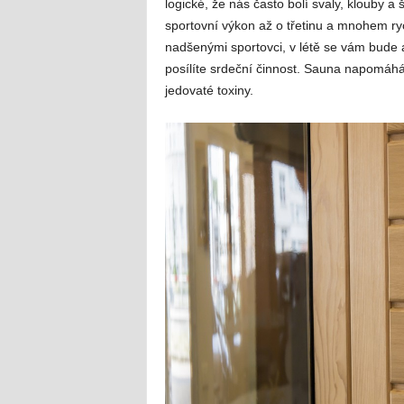
logické, že nás často bolí svaly, klouby 
sportovní výkon až o třetinu a mnohem ryc
nadšenými sportovci, v létě se vám bude 
posílíte srdeční činnost. Sauna napomáh
jedovaté toxiny.