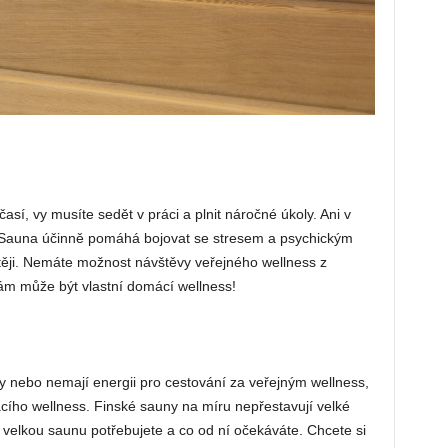
sí, vy musíte sedět v práci a plnit náročné úkoly. Ani v
 Sauna účinně pomáhá bojovat se stresem a psychickým
těji. Nemáte možnost návštěvy veřejného wellness z
ám může být vlastní domácí wellness!
uny nebo nemají energii pro cestování za veřejným wellness,
cího wellness. Finské sauny na míru nepřestavují velké
k velkou saunu potřebujete a co od ní očekáváte. Chcete si