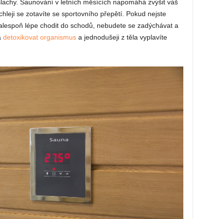
a šlachy. Saunování v letních měsících napomáhá zvýšit váš
hleji se zotavíte se sportovního přepětí. Pokud nejste
alespoň lépe chodit do schodů, nebudete se zadýchávat a
á
detoxikovat organismus
a jednodušeji z těla vyplavíte