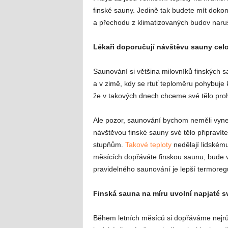
finské sauny. Jedině tak budete mít dokon
a přechodu z klimatizovaných budov naru
Lékaři doporučují návštěvu sauny cel
Saunování si většina milovníků finských 
a v zimě, kdy se rtuť teploměru pohybuje
že v takových dnech chceme své tělo proh
Ale pozor, saunování bychom neměli vynec
návštěvou finské sauny své tělo připravít
stupňům.
Takové teploty
nedělají lidskému
měsících dopřáváte finskou saunu, bude 
pravidelného saunování je lepší termore
Finská sauna na míru uvolní napjaté s
Během letních měsíců si dopřáváme nejrůzn