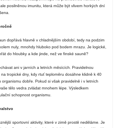
ale posilněnou imunitu, která může být vlivem horkých dní
šena.
oročně
saun dopřává hlavně v chladnějším období, tedy na podzim
 kolem nuly, mnohdy hluboko pod bodem mrazu. Je logické,
řát do hloubky a kde jinde, než ve finské sauně?
hávat ani v jarních a letních měsících. Pravidelnou
e na tropické dny, kdy rtuť teploměru dosáhne klidně k 40
 organismu dobře. Pokud si však pravidelně i v letních
vaše tělo vedra zvládat mnohem lépe. Výsledkem
gulační schopnost organismu.
valstvo
ější sportovní aktivity, které v zimě prostě neděláme. Je