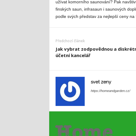
užívat komorního saunování? Pak navštivt
finských saun, infrasaun i saunových dopl
podle svých představ za nejlepší ceny na 
Předchozí článek
Jak vybrat zodpovědnou a diskrétn
účetní kancelář
svet zeny
https://homeandgarden.cz/