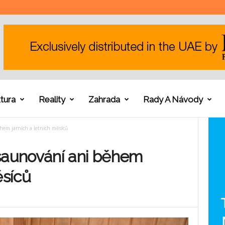
tura
Reality
Zahrada
Rady A Návody
em jarních a letních měsíců
aunování ani během
ěsíců