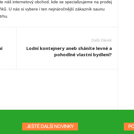
e náš internetový obchod, kde se specializujeme na prodej
ňků. U nás si vybere i ten nejnáročnější zákazník saunu
trhu.
Další článek
í
Lodní kontejnery aneb sháníte levné a
pohodlné vlastní bydlení?
JEŠTĚ DALŠÍ NOVINKY
PO