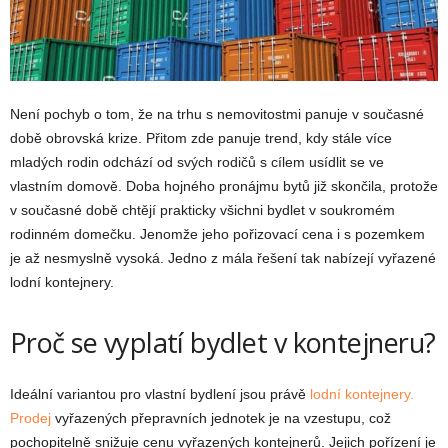
Není pochyb o tom, že na trhu s nemovitostmi panuje v současné
době obrovská krize. Přitom zde panuje trend, kdy stále více
mladých rodin odchází od svých rodičů s cílem usídlit se ve
vlastním domově. Doba hojného pronájmu bytů již skončila, protože
v současné době chtějí prakticky všichni bydlet v soukromém
rodinném domečku. Jenomže jeho pořizovací cena i s pozemkem
je až nesmyslně vysoká. Jedno z mála řešení tak nabízejí vyřazené
lodní kontejnery.
Proč se vyplatí bydlet v kontejneru?
Ideální variantou pro vlastní bydlení jsou právě
lodní kontejnery.
Prodej
vyřazených přepravních jednotek je na vzestupu, což
pochopitelně snižuje cenu vyřazených kontejnerů. Jejich pořízení je