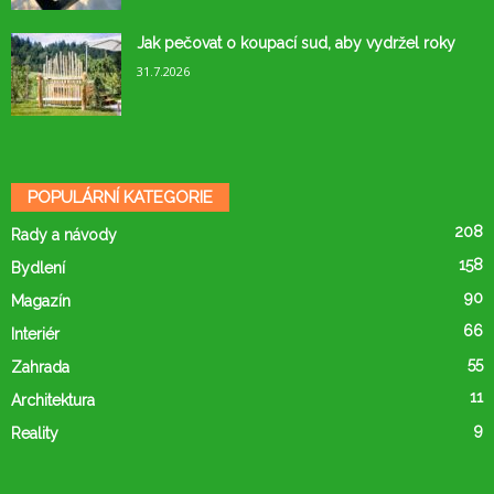
Jak pečovat o koupací sud, aby vydržel roky
31.7.2026
POPULÁRNÍ KATEGORIE
208
Rady a návody
158
Bydlení
90
Magazín
66
Interiér
55
Zahrada
11
Architektura
9
Reality