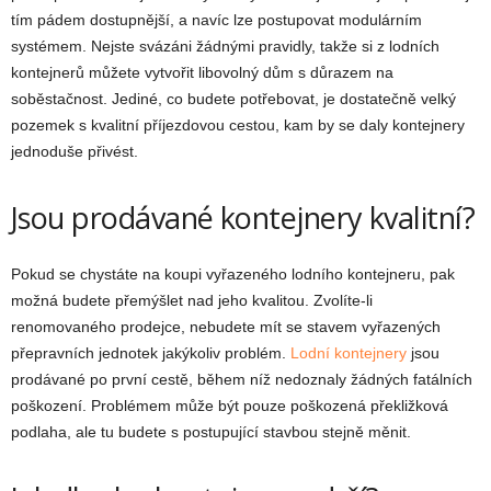
tím pádem dostupnější, a navíc lze postupovat modulárním
systémem. Nejste svázáni žádnými pravidly, takže si z lodních
kontejnerů můžete vytvořit libovolný dům s důrazem na
soběstačnost. Jediné, co budete potřebovat, je dostatečně velký
pozemek s kvalitní příjezdovou cestou, kam by se daly kontejnery
jednoduše přivést.
Jsou prodávané kontejnery kvalitní?
Pokud se chystáte na koupi vyřazeného lodního kontejneru, pak
možná budete přemýšlet nad jeho kvalitou. Zvolíte-li
renomovaného prodejce, nebudete mít se stavem vyřazených
přepravních jednotek jakýkoliv problém.
Lodní kontejnery
jsou
prodávané po první cestě, během níž nedoznaly žádných fatálních
poškození. Problémem může být pouze poškozená překližková
podlaha, ale tu budete s postupující stavbou stejně měnit.