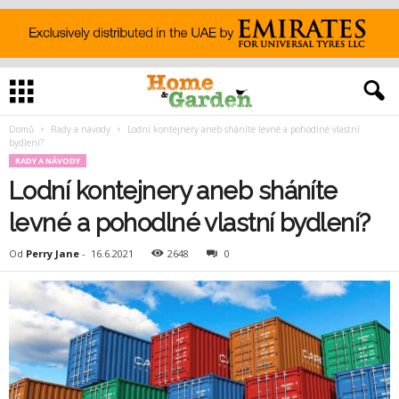
Domů
Rady a návody
Lodní kontejnery aneb sháníte levné a pohodlné vlastní
bydlení?
RADY A NÁVODY
Lodní kontejnery aneb sháníte
levné a pohodlné vlastní bydlení?
Od
Perry Jane
-
16.6.2021
2648
0