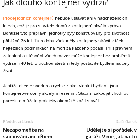
Jak dlouho kontejner vydrží?
Prodej lodních kontejnerů
nebude ustávat ani v nadcházejících
letech, což je pro stavitele domů z kontejnerů skvělá zpráva.
Bohužel tyto přepravní jednotky byly konstruovány pro životnost
přibližně 25 let. Tuto dobu však měly kontejnery strávit v těch
nejtěžších podmínkách na moři za každého počasí. Při správném
zateplení a utěsnění všech mezer může kontejner bez problémů
vydržet i 40 let. S trochou štěstí si tedy postavíte bydlení na celý
život.
Jestliže chcete snadno a rychle získat vlastní bydlení, jsou
kontejnerové domy skvělým řešením. Stačí si zakoupit vhodnou
parcelu a můžete prakticky okamžitě začít stavět.
Předchozí článek
Další článek
Nezapomeňte na
Udělejte si pořádek v
saunování ani během
garáži. Víme, jak na to