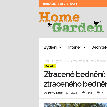
PŘIHLÁŠENÍ / REGISTRACE
H
o
m
e
a
n
d
G
Bydlení
Interiér
Architek
a
r
Domů
Bydlení
Ztracené bednění: Spotřeba beton
d
BYDLENÍ
e
n
Ztracené bednění:
ztraceného bedněn
Od
Perry Jane
-
2.11.2023
7164
0