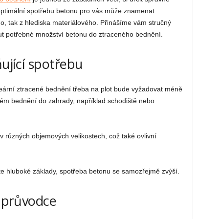
optimální spotřebu betonu pro vás může znamenat
o, tak z hlediska materiálového. Přinášíme vám stručný
out potřebné množství betonu do ztraceného bednění.
ňující spotřebu
ární ztracené bednění třeba na plot bude vyžadovat méně
eném bednění do zahrady, například schodiště nebo
v různých objemových velikostech, což také ovlivní
e hluboké základy, spotřeba betonu se samozřejmě zvýší.
š průvodce