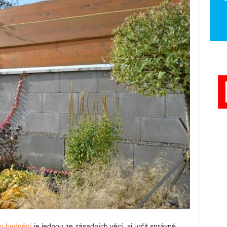
o bednění
je jednou ze zásadních věcí, si určit správné