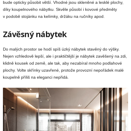
bude opticky působit větší. Vhodné jsou skleněné a lesklé plochy,
díky koupelnového nábytku. Skvěle působí i kovové předměty
v podobě stojánku na kelímky, držáku na ručníky apod.
Závěsný nábytek
Do malých prostor se hodí spíš úzký nábytek stavěný do výšky.
Nejen vzhledově lepší, ale i praktičtější je nábytek zavěšený na zdi,
klidně kousek od země, ale tak, aby nezabíral mnoho podlahové
plochy. Volte skřínky uzavřené, protože provozní nepořádek malé
koupelně příliš na eleganci nepřidá.