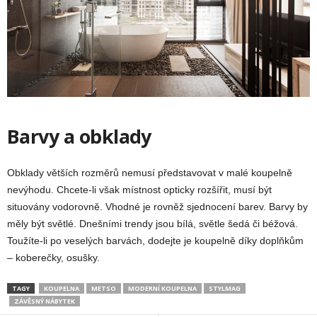
Barvy a obklady
Obklady větších rozměrů nemusí představovat v malé koupelně
nevýhodu. Chcete-li však místnost opticky rozšířit, musí být
situovány vodorovně. Vhodné je rovněž sjednocení barev. Barvy by
měly být světlé. Dnešními trendy jsou bílá, světle šedá či béžová.
Toužíte-li po veselých barvách, dodejte je koupelně díky doplňkům
– koberečky, osušky.
TAGY
KOUPELNA
METSO
MODERNÍ KOUPELNA
STYLMAG
ZÁVĚSNÝ NÁBYTEK