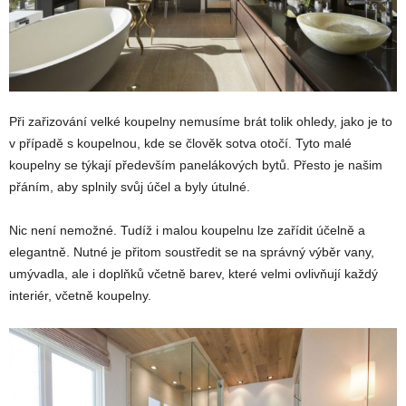
Při zařizování velké koupelny nemusíme brát tolik ohledy, jako je to
v případě s koupelnou, kde se člověk sotva otočí. Tyto malé
koupelny se týkají především panelákových bytů. Přesto je našim
přáním, aby splnily svůj účel a byly útulné.
Nic není nemožné. Tudíž i malou koupelnu lze zařídit účelně a
elegantně. Nutné je přitom soustředit se na správný výběr vany,
umývadla, ale i doplňků včetně barev, které velmi ovlivňují každý
interiér, včetně koupelny.