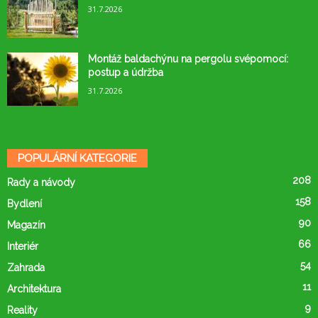
31.7.2026
Montáž baldachýnu na pergolu svépomocí:
postup a údržba
31.7.2026
POPULÁRNÍ KATEGORIE
208
Rady a návody
158
Bydlení
90
Magazín
66
Interiér
54
Zahrada
11
Architektura
9
Reality