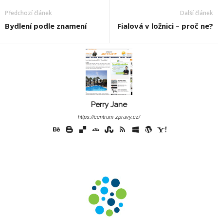
Předchozí článek
Další článek
Bydlení podle znamení
Fialová v ložnici – proč ne?
Perry Jane
https://centrum-zpravy.cz/