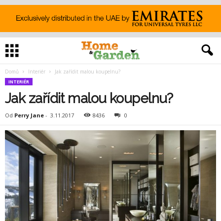
Domů
Interiér
Jak zařídit malou koupelnu?
INTERIÉR
Jak zařídit malou koupelnu?
Od
Perry Jane
-
3.11.2017
8436
0