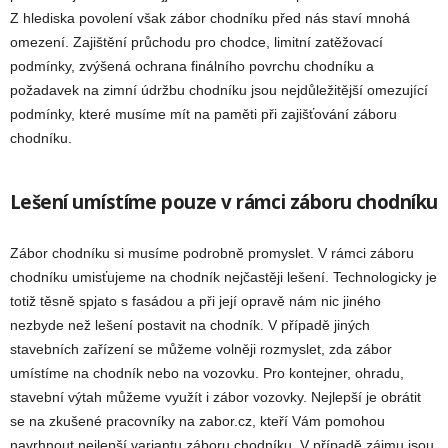
Z hlediska povolení však zábor chodníku před nás staví mnohá
omezení. Zajištění průchodu pro chodce, limitní zatěžovací
podmínky, zvýšená ochrana finálního povrchu chodníku a
požadavek na zimní údržbu chodníku jsou nejdůležitější omezující
podmínky, které musíme mít na paměti při zajišťování záboru
chodníku.
Lešení umístíme pouze v rámci záboru chodníku
Zábor chodníku si musíme podrobně promyslet. V rámci záboru
chodníku umisťujeme na chodník nejčastěji lešení. Technologicky je
totiž těsně spjato s fasádou a při její opravě nám nic jiného
nezbyde než lešení postavit na chodník. V případě jiných
stavebních zařízení se můžeme volněji rozmyslet, zda zábor
umístíme na chodník nebo na vozovku. Pro kontejner, ohradu,
stavební výtah můžeme využít i zábor vozovky. Nejlepší je obrátit
se na zkušené pracovníky na zabor.cz, kteří Vám pomohou
navrhnout nejlepší variantu záboru chodníku. V případě zájmu jsou