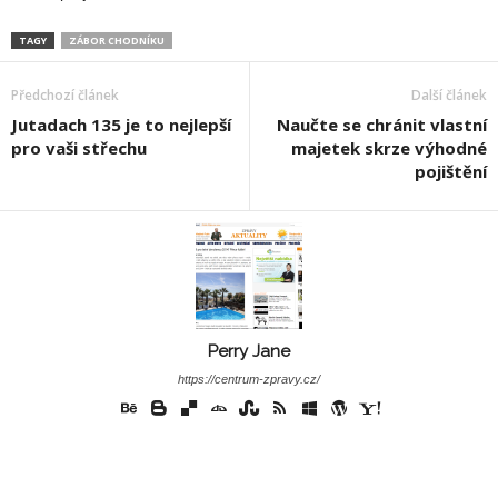
TAGY
ZÁBOR CHODNÍKU
Předchozí článek
Další článek
Jutadach 135 je to nejlepší
Naučte se chránit vlastní
pro vaši střechu
majetek skrze výhodné
pojištění
Perry Jane
https://centrum-zpravy.cz/