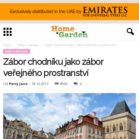
Domů
Rady a návody
Zábor chodníku jako zábor veřejného prostranství
RADY A NÁVODY
Zábor chodníku jako zábor
veřejného prostranství
Od
Perry Jane
-
18.12.2017
8962
0