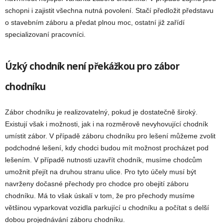
schopni i zajistit všechna nutná povolení. Stačí předložit představu
o stavebním záboru a předat plnou moc, ostatní již zařídí
specializovaní pracovníci.
Úzký chodník není překážkou pro zábor
chodníku
Zábor chodníku je realizovatelný, pokud je dostatečně široký.
Existují však i možnosti, jak i na rozměrově nevyhovující chodník
umístit zábor. V případě záboru chodníku pro lešení můžeme zvolit
podchodné lešení, kdy chodci budou mít možnost procházet pod
lešením. V případě nutnosti uzavřít chodník, musíme chodcům
umožnit přejít na druhou stranu ulice. Pro tyto účely musí být
navrženy dočasné přechody pro chodce pro obejití záboru
chodníku. Má to však úskalí v tom, že pro přechody musíme
většinou vyparkovat vozidla parkující u chodníku a počítat s delší
dobou projednávání záboru chodníku.