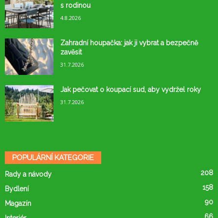
s rodinou
4.8.2026
Zahradní houpačka: jak ji vybrat a bezpečně
zavěsit
31.7.2026
Jak pečovat o koupací sud, aby vydržel roky
31.7.2026
POPULÁRNÍ KATEGORIE
208
Rady a návody
158
Bydlení
90
Magazín
66
Interiér