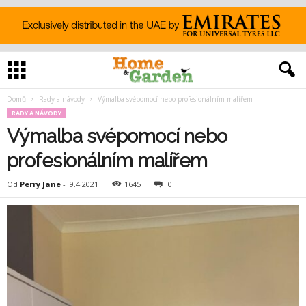
Domů
Rady a návody
Výmalba svépomocí nebo profesionálním malířem
RADY A NÁVODY
Výmalba svépomocí nebo
profesionálním malířem
Od
Perry Jane
-
9.4.2021
1645
0