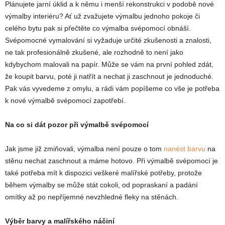
Plánujete jarní úklid a k němu i menší rekonstrukci v podobě nové
výmalby interiéru? Ať už zvažujete výmalbu jednoho pokoje či
celého bytu pak si přečtěte co výmalba svépomocí obnáší.
Svépomocné vymalování si vyžaduje určité zkušenosti a znalosti,
ne tak profesionálně zkušené, ale rozhodně to není jako
kdybychom malovali na papír. Může se vám na první pohled zdát,
že koupit barvu, poté ji natřít a nechat ji zaschnout je jednoduché.
Pak vás vyvedeme z omylu, a rádi vám popíšeme co vše je potřeba
k nové výmalbě svépomocí zapotřebí.
Na co si dát pozor při výmalbě svépomocí
Jak jsme již zmiňovali, výmalba není pouze o tom
nanést barvu
na
stěnu nechat zaschnout a máme hotovo. Při výmalbě svépomocí je
také potřeba mít k dispozici veškeré malířské potřeby, protože
během výmalby se může stát cokoli, od popraskaní a padání
omítky až po nepříjemné nevzhledné fleky na stěnách.
Výběr barvy a malířského náčiní