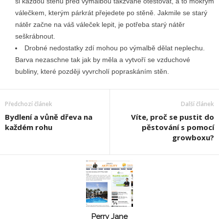
si každou stěnu před výmalbou takzvaně otestovat, a to mokrým
válečkem, kterým párkrát přejedete po stěně. Jakmile se starý
nátěr začne na váš váleček lepit, je potřeba starý nátěr
seškrábnout.
Drobné nedostatky zdí mohou po výmalbě dělat neplechu.
Barva nezaschne tak jak by měla a vytvoří se vzduchové
bubliny, které později vyvrcholí popraskáním stěn.
Předchozí článek
Další článek
Bydlení a vůně dřeva na
Víte, proč se pustit do
každém rohu
pěstování s pomocí
growboxu?
Perry Jane