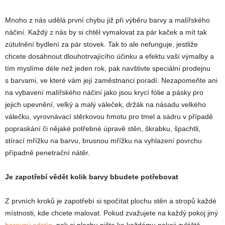
Mnoho z nás udělá první chybu již při výběru barvy a malířského
náčiní. Každý z nás by si chtěl vymalovat za pár kaček a mít tak
zútulnění bydlení za pár stovek. Tak to ale nefunguje, jestliže
chcete dosáhnout dlouhotrvajícího účinku a efektu vaší výmalby a
tím myslíme déle než jeden rok, pak navštivte speciální prodejnu
s barvami, ve které vám její zaměstnanci poradí. Nezapomeňte ani
na vybavení malířského náčiní jako jsou krycí fólie a pásky pro
jejich upevnění, velký a malý váleček, držák na násadu velkého
válečku, vyrovnávací stěrkovou hmotu pro tmel a sádru v případě
popraskání či nějaké potřebné úpravě stěn, škrabku, špachtli,
stírací mřížku na barvu, brusnou mřížku na vyhlazení povrchu
případně penetrační nátěr.
Je zapotřebí vědět kolik barvy bbudete potřebovat
Z prvních kroků je zapotřebí si spočítat plochu stěn a stropů každé
místnosti, kde chcete malovat. Pokud zvažujete na každý pokoj jiný
barevný odstín
, pak si plochu pište ke každému pokoji zvláště,