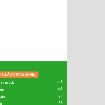
PULÁRNÍ KATEGORIE
208
 a návody
158
ení
90
zín
66
ér