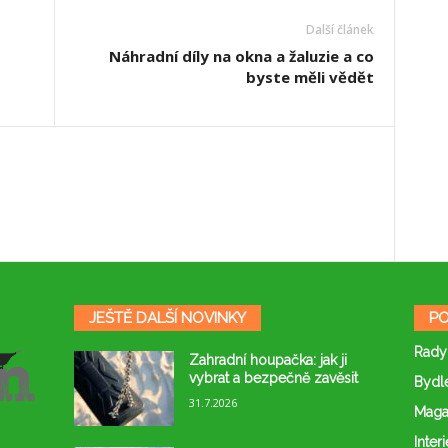
Další článek
Náhradní díly na okna a žaluzie a co
byste měli vědět
JEŠTĚ DALŠÍ NOVINKY
PO
Rady
Zahradní houpačka: jak ji
vybrat a bezpečně zavěsit
Bydl
31.7.2026
Maga
Interi