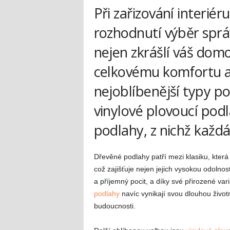
Při zařizování interiér
rozhodnutí výběr sprá
nejen zkrášlí váš domo
celkovému komfortu a 
nejoblíbenější typy p
vinylové plovoucí pod
podlahy, z nichž každá
Dřevěné podlahy patří mezi klasiku, která
což zajišťuje nejen jejich vysokou odolnost
a příjemný pocit, a díky své přirozené vari
podlahy
navíc vynikají svou dlouhou životn
budoucnosti.