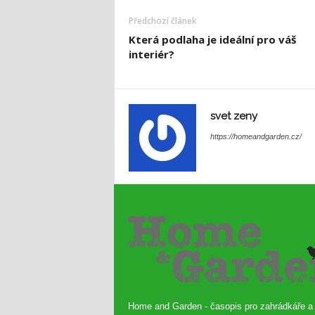
Předchozí článek
Která podlaha je ideální pro váš
interiér?
svet zeny
https://homeandgarden.cz/
Home and Garden - časopis pro zahrádkáře a