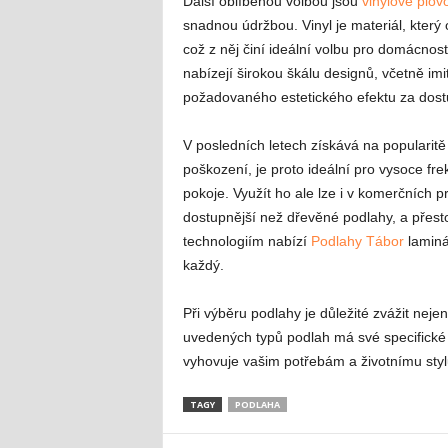
Další oblíbenou volbou jsou
vinylové plov
snadnou údržbou. Vinyl je materiál, který
což z něj činí ideální volbu pro domácnos
nabízejí širokou škálu designů, včetně 
požadovaného estetického efektu za dos
V posledních letech získává na popularitě
poškození, je proto ideální pro vysoce fr
pokoje. Využít ho ale lze i v komerčních 
dostupnější než dřevěné podlahy, a přest
technologiím nabízí
Podlahy Tábor
laminá
každý.
Při výběru podlahy je důležité zvážit nejen
uvedených typů podlah má své specifické vý
vyhovuje vašim potřebám a životnímu styl
TAGY
PODLAHA