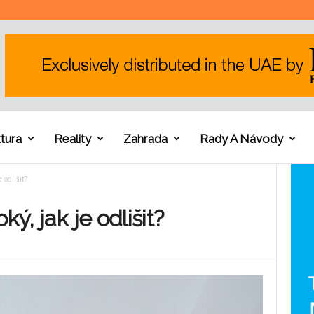
tura
Reality
Zahrada
Rady A Návody
 odlišit?
ký, jak je odlišit?