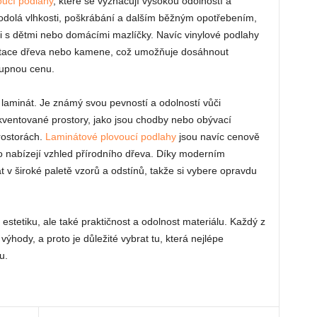
oucí podlahy
, které se vyznačují vysokou odolností a
 odolá vlhkosti, poškrábání a dalším běžným opotřebením,
ti s dětmi nebo domácími mazlíčky. Navíc vinylové podlahy
imitace dřeva nebo kamene, což umožňuje dosáhnout
tupnou cenu.
 laminát. Je známý svou pevností a odolností vůči
ekventované prostory, jako jsou chodby nebo obývací
prostorách.
Laminátové plovoucí podlahy
jsou navíc cenově
o nabízejí vzhled přírodního dřeva. Díky moderním
t v široké paletě vzorů a odstínů, takže si vybere opravdu
 estetiku, ale také praktičnost a odolnost materiálu. Každý z
hody, a proto je důležité vybrat tu, která nejlépe
u.