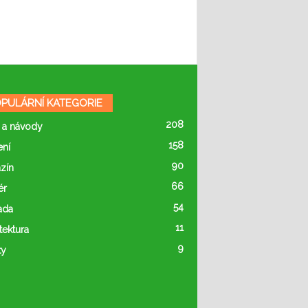
PULÁRNÍ KATEGORIE
208
 a návody
158
ení
90
zín
66
ér
54
ada
11
tektura
9
ty