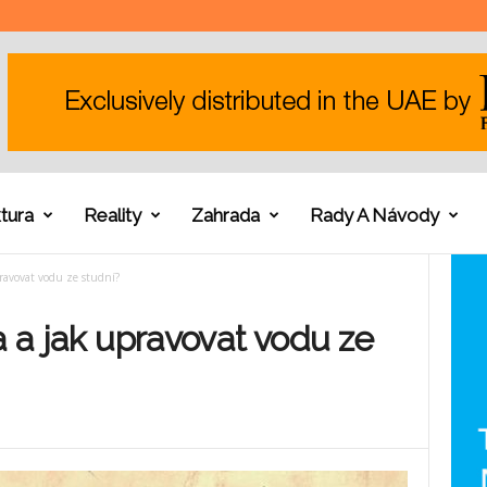
tura
Reality
Zahrada
Rady A Návody
pravovat vodu ze studní?
a a jak upravovat vodu ze