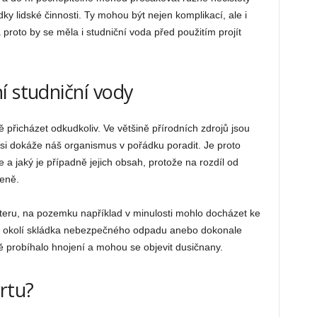
dky lidské činnosti. Ty mohou být nejen komplikací, ale i
roto by se měla i studniční voda před použitím projít
í studniční vody
přicházet odkudkoliv. Ve většině přírodních zdrojů jsou
í si dokáže náš organismus v pořádku poradit. Je proto
e a jaký je případně jejich obsah, protože na rozdíl od
eně.
teru, na pozemku například v minulosti mohlo docházet ke
eho okolí skládka nebezpečného odpadu anebo dokonale
ně probíhalo hnojení a mohou se objevit dusičnany.
rtu?