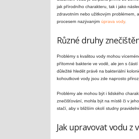
jak přírodního charakteru, tak i jako násle
zdravotním nebo užitkovým problémem, a p
procesem nazývaným
úprava vody
.
Různé druhy znečištěn
Problémy s kvalitou vody mohou víceméně 
přítomné bakterie ve vodě, ale jen s část
důležité hledět právě na bakteriální koloni
kohoutkové vody jsou zde naprosto přiroz
Problémy ale mohou být i lidského charak
znečišťování, mohla být na místě či v j
stačí, aby v bližším okolí studny pravidel
Jak upravovat vodu z v