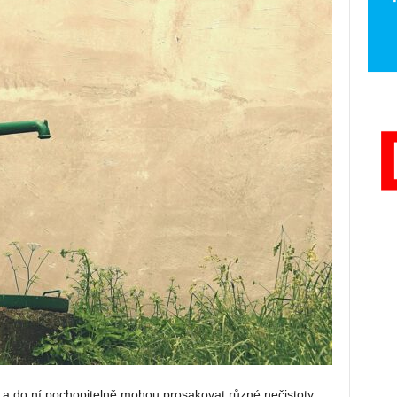
 a do ní pochopitelně mohou prosakovat různé nečistoty