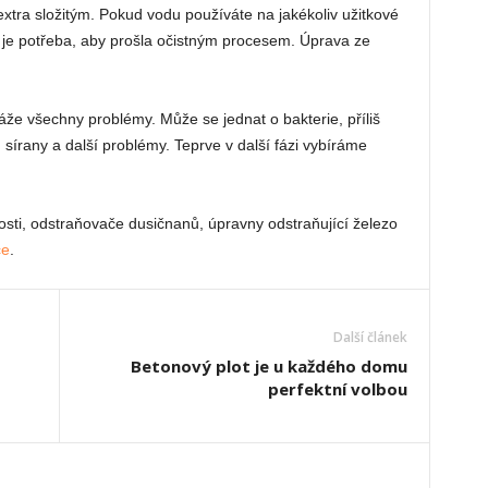
xtra složitým. Pokud vodu používáte na jakékoliv užitkové
k je potřeba, aby prošla očistným procesem. Úprava ze
.
káže všechny problémy. Může se jednat o bakterie, příliš
sírany a další problémy. Teprve v další fázi vybíráme
ti, odstraňovače dusičnanů, úpravny odstraňující železo
ce
.
Další článek
Betonový plot je u každého domu
perfektní volbou