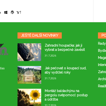
JEŠTĚ DALŠÍ NOVINKY
PO
Rady
Zahradní houpačka: jak ji
vybrat a bezpečně zavěsit
Bydl
31.7.2026
Maga
Interi
Jak pečovat o koupací sud,
tlas
Zahr
aby vydržel roky
31.7.2026
Archi
Reali
Montáž baldachýnu na
pergolu svépomocí: postup
a údržba
31.7.2026