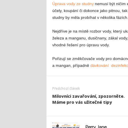
Úprava vody ze studny
nemusí být ničím e
účely, koupání či dokonce jako pitnou, ta
studny by měla probíhat v několika fázích
Nejdříve je na místě rozbor vody, který u
železa a manganu, dusičnany, zákal vody, 
vhodné řešení pro úpravu vody.
Pořizují se změkčovače vody pro domácnos
a mangan, případně
dávkování dezinfek
Předchozí článek
Milovníci zavařování, zpozorněte.
Máme pro vás užitečné tipy
Perry Jane