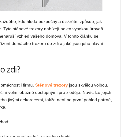
 každého, kdo hledá bezpečný a diskrétní způsob, jak
 Tyto stěnové trezory nabízejí nejen vysokou úroveň
ý nenaruší vzhled vašeho domova. V tomto článku se
řízení domácího trezoru do zdi a jaké jsou jeho hlavní
o zdi?
domácnost i firmu.
Stěnové trezory
jsou skvělou volbou,
 činí velmi obtížně dostupnými pro zloděje. Navíc lze jejich
bo jinými dekoracemi, takže není na první pohled patrné,
vka.
ýhod:
y je trezor nenápadný a snadno skrytý.