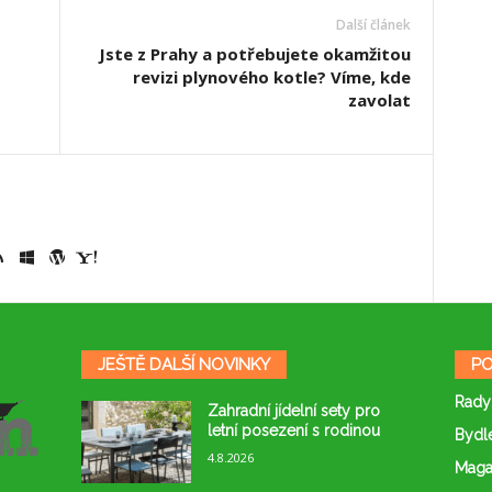
Další článek
Jste z Prahy a potřebujete okamžitou
revizi plynového kotle? Víme, kde
zavolat
JEŠTĚ DALŠÍ NOVINKY
PO
Rady
Zahradní jídelní sety pro
letní posezení s rodinou
Bydl
4.8.2026
Maga