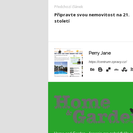
Předchozí článek
Připravte svou nemovitost na 21.
století
Perry Jane
https://centrum-zpravy.cz/