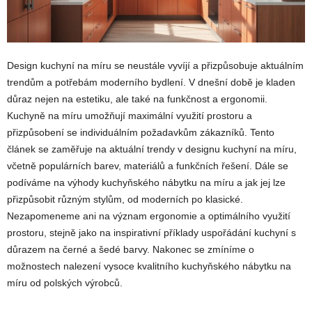
Design kuchyní na míru se neustále vyvíjí a přizpůsobuje aktuálním
trendům a potřebám moderního bydlení. V dnešní době je kladen
důraz nejen na estetiku, ale také na funkčnost a ergonomii.
Kuchyně na míru umožňují maximální využití prostoru a
přizpůsobení se individuálním požadavkům zákazníků. Tento
článek se zaměřuje na aktuální trendy v designu kuchyní na míru,
včetně populárních barev, materiálů a funkčních řešení. Dále se
podíváme na výhody kuchyňského nábytku na míru a jak jej lze
přizpůsobit různým stylům, od moderních po klasické.
Nezapomeneme ani na význam ergonomie a optimálního využití
prostoru, stejně jako na inspirativní příklady uspořádání kuchyní s
důrazem na černé a šedé barvy. Nakonec se zmíníme o
možnostech nalezení vysoce kvalitního kuchyňského nábytku na
míru od polských výrobců.