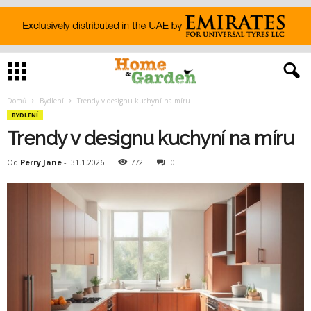
Domů
Bydlení
Trendy v designu kuchyní na míru
BYDLENÍ
Trendy v designu kuchyní na míru
Od
Perry Jane
-
31.1.2026
772
0