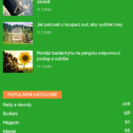
zavěsit
31.7.2026
Jak pečovat o koupací sud, aby vydržel roky
31.7.2026
Montáž baldachýnu na pergolu svépomocí:
postup a údržba
31.7.2026
POPULÁRNÍ KATEGORIE
208
Rady a návody
158
Bydlení
90
Magazín
66
Interiér