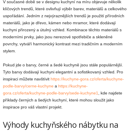
V současné době se v designu kuchyní na míru objevuje několik
klíčových trendů, které ovlivňují výběr barev, materiálů a celkového
uspořádání. Jedním z nejvýraznějších trendů je použití přírodních
materiálů, jako je dřevo, kámen nebo mramor, které dodávají
kuchyni přirozený a útulný vzhled. Kombinace těchto materiálů s
moderními prvky, jako jsou nerezové spotřebiče a skleněné
povrchy, vytváří harmonický kontrast mezi tradičním a moderním
stylem.
Pokud jde o barvy, černé a šedé kuchyně jsou stále populárnější.
Tyto barvy dodávají kuchyni elegantní a sofistikovaný vzhled. Pro
inspiraci můžete navštívit
https://kuchyne-gora.cz/oferta/kuchyne-
podle-barvy/cerne-kuchyne
a
https://kuchyne-
gora.cz/oferta/kuchyne-podle-barvy/sede-kuchyne1
, kde najdete
příklady černých a šedých kuchyní, které mohou sloužit jako
inspirace pro váš vlastní projekt.
Výhody kuchyňského nábytku na