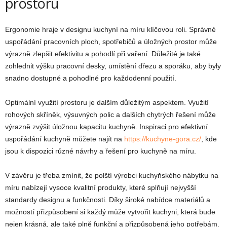
prostoru
Ergonomie hraje v designu kuchyní na míru klíčovou roli. Správné
uspořádání pracovních ploch, spotřebičů a úložných prostor může
výrazně zlepšit efektivitu a pohodlí při vaření. Důležité je také
zohlednit výšku pracovní desky, umístění dřezu a sporáku, aby byly
snadno dostupné a pohodlné pro každodenní použití.
Optimální využití prostoru je dalším důležitým aspektem. Využití
rohových skříněk, výsuvných polic a dalších chytrých řešení může
výrazně zvýšit úložnou kapacitu kuchyně. Inspiraci pro efektivní
uspořádání kuchyně můžete najít na
https://kuchyne-gora.cz/
, kde
jsou k dispozici různé návrhy a řešení pro kuchyně na míru.
V závěru je třeba zmínit, že polští výrobci kuchyňského nábytku na
míru nabízejí vysoce kvalitní produkty, které splňují nejvyšší
standardy designu a funkčnosti. Díky široké nabídce materiálů a
možností přizpůsobení si každý může vytvořit kuchyni, která bude
nejen krásná, ale také plně funkční a přizpůsobená jeho potřebám.