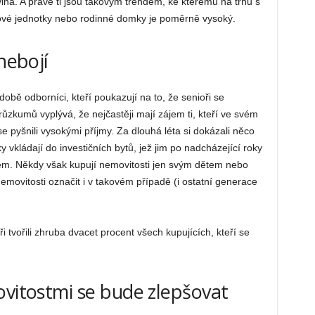
vina. A právě ti jsou takovým trendem, ke kterému na trhu s
tové jednotky nebo rodinné domky je poměrně vysoký.
nebojí
obě odborníci, kteří poukazují na to, že senioři se
ůzkumů vyplývá, že nejčastěji mají zájem ti, kteří ve svém
e pyšnili vysokými příjmy. Za dlouhá léta si dokázali něco
y vkládají do investičních bytů, jež jim po nadcházející roky
jem. Někdy však kupují nemovitosti jen svým dětem nebo
movitosti označit i v takovém případě (i ostatní generace
 tvořili zhruba dvacet procent všech kupujících, kteří se
ovitostmi se bude zlepšovat