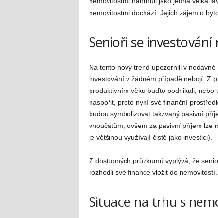
nemovitostmi nahrnuli jako jedna velká la
nemovitostmi dochází. Jejich zájem o by
Senioři se investování 
Na tento nový trend upozornili v nedávné d
investování v žádném případě nebojí. Z pr
produktivním věku buďto podnikali, nebo s
naspořit, proto nyní své finanční prostředk
budou symbolizovat takzvaný pasivní pří
vnoučatům, ovšem za pasivní příjem lze ne
je většinou využívají čistě jako investici).
Z dostupných průzkumů vyplývá, že senioři
rozhodli své finance vložit do nemovitostí.
Situace na trhu s nem