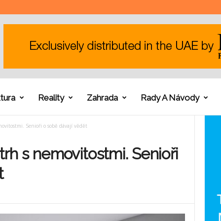
tura
Reality
Zahrada
Rady A Návody
movitostmi. Senioři o sobě dávají vědět
 trh s nemovitostmi. Senioři
t