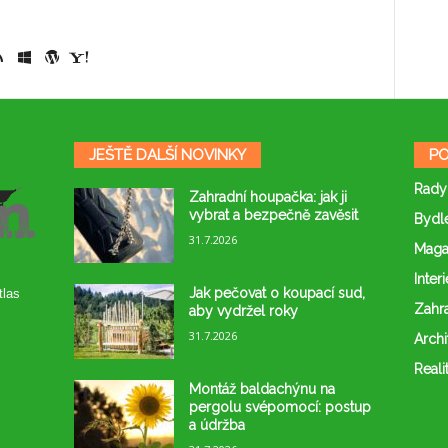
JEŠTĚ DALŠÍ NOVINKY
PO
Rady
Zahradní houpačka: jak ji
vybrat a bezpečně zavěsit
Bydl
31.7.2026
Maga
Interi
Jak pečovat o koupací sud,
tlas
Zahr
aby vydržel roky
31.7.2026
Archi
Reali
Montáž baldachýnu na
pergolu svépomocí: postup
a údržba