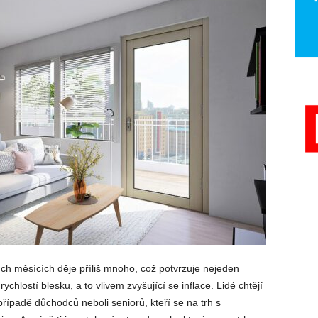
ch měsících děje příliš mnoho, což potvrzuje nejeden
ychlostí blesku, a to vlivem zvyšující se inflace. Lidé chtějí
 případě důchodců neboli seniorů, kteří se na trh s