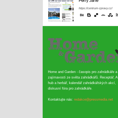
Perry Jane
https://centrum-zpravy.cz/
Home and Garden - časopis pro zahrádkáře a
zajímavosti ze světa zahrádkářů. Receptář, A
hub a herbář, kalendář zahrádkářských akcí,
diskusní fóra pro zahrádkáře.
Kontaktujte nás:
redakce@pressmedia.net