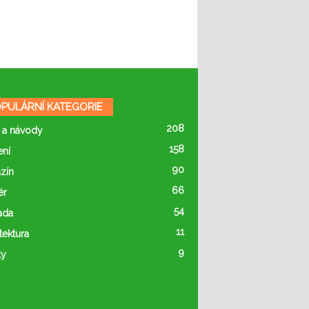
PULÁRNÍ KATEGORIE
208
 a návody
158
ení
90
zín
66
ér
54
ada
11
tektura
9
ty