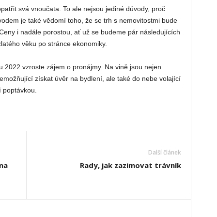
patřit svá vnoučata. To ale nejsou jediné důvody, proč
ůvodem je také vědomí toho, že se trh s nemovitostmi bude
 Ceny i nadále porostou, ať už se budeme pár následujících
 zlatého věku po stránce ekonomiky.
u 2022 vzroste zájem o pronájmy. Na vině jsou nejen
ožňující získat úvěr na bydlení, ale také do nebe volající
í poptávkou.
Další článek
 na
Rady, jak zazimovat trávník