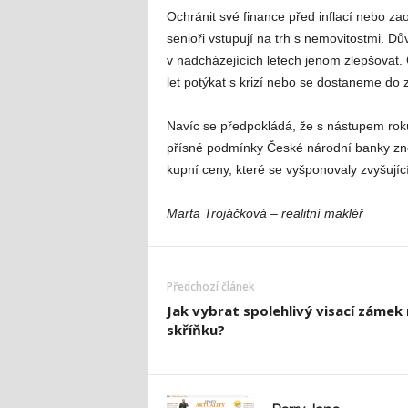
Ochránit své finance před inflací nebo zao
senioři vstupují na trh s nemovitostmi. D
v nadcházejících letech jenom zlepšovat.
let potýkat s krizí nebo se dostaneme do
Navíc se předpokládá, že s nástupem rok
přísné podmínky České národní banky znem
kupní ceny, které se vyšponovaly zvyšujíc
Marta Trojáčková – realitní makléř
Předchozí článek
Jak vybrat spolehlivý visací zámek
skříňku?