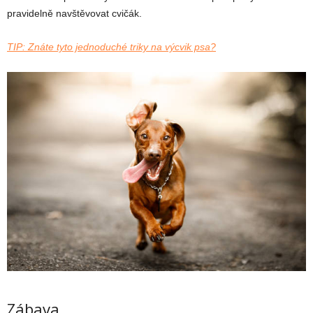
pravidelně navštěvovat cvičák.
TIP: Znáte tyto jednoduché triky na výcvik psa?
Zábava