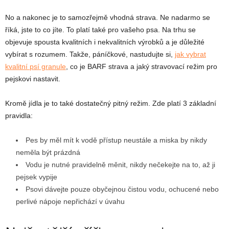
No a nakonec je to samozřejmě vhodná strava. Ne nadarmo se
říká, jste to co jíte. To platí také pro vašeho psa. Na trhu se
objevuje spousta kvalitních i nekvalitních výrobků a je důležité
vybírat s rozumem. Takže, páníčkové, nastudujte si,
jak vybrat
kvalitní psí granule
, co je BARF strava a jaký stravovací režim pro
pejskovi nastavit.
Kromě jídla je to také dostatečný pitný režim. Zde platí 3 základní
pravidla:
Pes by měl mít k vodě přístup neustále a miska by nikdy
neměla být prázdná
Vodu je nutné pravidelně měnit, nikdy nečekejte na to, až ji
pejsek vypije
Psovi dávejte pouze obyčejnou čistou vodu, ochucené nebo
perlivé nápoje nepřichází v úvahu