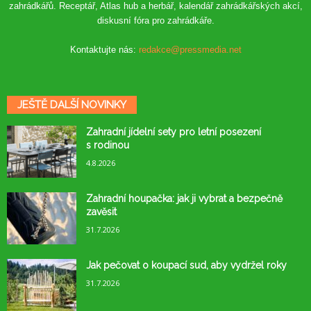
zahrádkářů. Receptář, Atlas hub a herbář, kalendář zahrádkářských akcí,
diskusní fóra pro zahrádkáře.
Kontaktujte nás:
redakce@pressmedia.net
JEŠTĚ DALŠÍ NOVINKY
Zahradní jídelní sety pro letní posezení
s rodinou
4.8.2026
Zahradní houpačka: jak ji vybrat a bezpečně
zavěsit
31.7.2026
Jak pečovat o koupací sud, aby vydržel roky
31.7.2026