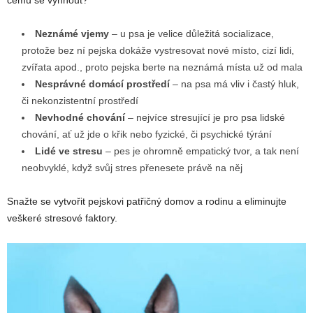
Neznámé vjemy
– u psa je velice důležitá socializace,
protože bez ní pejska dokáže vystresovat nové místo, cizí lidi,
zvířata apod., proto pejska berte na neznámá místa už od mala
Nesprávné domácí prostředí
– na psa má vliv i častý hluk,
či nekonzistentní prostředí
Nevhodné chování
– nejvíce stresující je pro psa lidské
chování, ať už jde o křik nebo fyzické, či psychické týrání
Lidé ve stresu
– pes je ohromně empatický tvor, a tak není
neobvyklé, když svůj stres přenesete právě na něj
Snažte se vytvořit pejskovi patřičný domov a rodinu a eliminujte
veškeré stresové faktory.