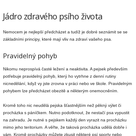
Jádro zdravého psího života
Nemocem je nejlepší předcházet a tudíž je dobré seznámit se se
základními principy, které mají vliv na zdraví vašeho psa.
Pravidelný pohyb
Nikomu neprospívá časté ležení a neaktivita. A pejsek především
potřebuje pravidelný pohyb, který ho vytrhne z denní rutiny
nicnedělání, když vy jste zrovna v práci nebo ve škole. Pravidelným
pohybem lze předcházet obezitě a některým onemocněním.
Kromě toho nic neudělá pejska šťastnějším než pěkný výlet či
procházka s páníčkem. Nutno podotknout, že nestačí psa vypustit
na zahradu. Je nutné s pejskem každý den vyrazit na procházku
mimo jeho teritorium. A věřte, že taková procházka udělá dobře i
vám. Kromě procházky můžete zkusit některé psí sporty nebo