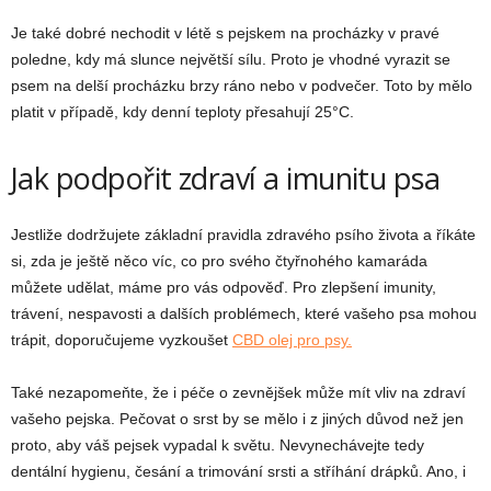
Je také dobré nechodit v létě s pejskem na procházky v pravé
poledne, kdy má slunce největší sílu. Proto je vhodné vyrazit se
psem na delší procházku brzy ráno nebo v podvečer. Toto by mělo
platit v případě, kdy denní teploty přesahují 25°C.
Jak podpořit zdraví a imunitu psa
Jestliže dodržujete základní pravidla zdravého psího života a říkáte
si, zda je ještě něco víc, co pro svého čtyřnohého kamaráda
můžete udělat, máme pro vás odpověď. Pro zlepšení imunity,
trávení, nespavosti a dalších problémech, které vašeho psa mohou
trápit, doporučujeme vyzkoušet
CBD olej pro psy.
Také nezapomeňte, že i péče o zevnějšek může mít vliv na zdraví
vašeho pejska. Pečovat o srst by se mělo i z jiných důvod než jen
proto, aby váš pejsek vypadal k světu. Nevynechávejte tedy
dentální hygienu, česání a trimování srsti a stříhání drápků. Ano, i