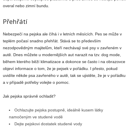
overal nebo zimní bundu.
Přehřátí
Nebezpečí na pejska ale číhá i v letních měsících. Pes se může v
teplém počasí snadno přehřát. Stává se to především
nezodpovědným majitelům, kteří nechávají své psy v zavřeném v
autě. Dnes můžete u modernějších aut narazit na tzv. dog mode,
během kterého běží klimatizace a dokonce se často i na obrazovce
objeví informace o tom, že je pejsek v pořádku. I přesto, pokud
uvidíte někde psa zavřeného v autě, tak se ujistěte, že je v pořádku
a v případě potřeby volejte o pomoc.
Jak pejska správně ochladit?
Ochlazujte pejska postupně, ideálně kusem látky
namočeným ve studené vodě
Dejte pejskovi dostatek studené vody