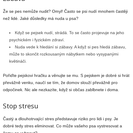
Že se pes nemůže nudit? Omyl! Často se psi nudí mnohem častěji
než lidé. Jaké důsledky má nuda u psa?
Když se pejsek nudí, strádá. To se často projevuje na jeho
psychickém i fyzickém zdraví.
Nuda vede k hledání si zábavy. A když si pes hledá zábavu,
může to skončit rozkousaným nábytkem nebo vysypanými
květináči.
Pořiďte pejskovi hračku a věnujte se mu. S pejskem je dobré si hrát
převážně venku, naučí se tím, že domov slouží převážně pro
odpočinek. Nic ale nezkazíte, když si občas zablbnete i doma.
Stop stresu
Častý a dlouhotrvající stres představuje riziko pro lidi i psy. Je
dobré tedy stres eliminovat. Co může vašeho psa vystresovat a
čemu se vyhnout?