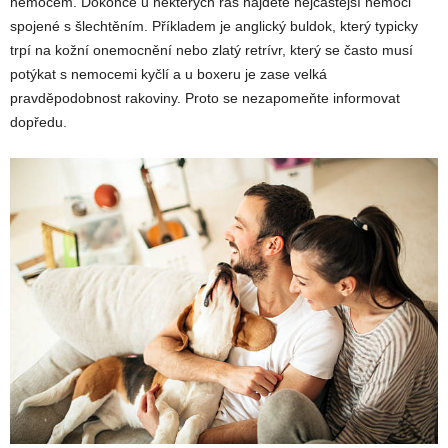
nemocem. Dokonce u některých ras najdete nejčastější nemoci
spojené s šlechtěním. Příkladem je anglický buldok, který typicky
trpí na kožní onemocnění nebo zlatý retrívr, který se často musí
potýkat s nemocemi kyčlí a u boxeru je zase velká
pravděpodobnost rakoviny. Proto se nezapomeňte informovat
dopředu.