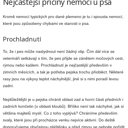
Nejčastější příčiny nemoci u psa
Kromě nemocí typických pro dané plemeno je tu i spousta nemocí,
které jsou způsobeny chybami ve starosti o psa.
Prochladnutí
To, že i pes může nastydnout není žádný vtip. Čím dál více se
veterináři setkávají s tím, že pes přijde se zánětem močových cest,
rýmou nebo kašlem. Prochladnutí je nejčastější především v
zimních měsících, a tak je potřeba pejska trochu přiobléct. Některé
rasy jsou na výkyvy teplot náchylnější, jiné si s nimi poradí levou
zadní.
Nejdůležitější je u pejska chránit oblast zad a horní části předních i
zadních končetin (v oblasti kloubů). Bříško není tak náchylné, jak si
většina majitelů myslí. Co z toho vyplývá? Chráníme především
svaly, které jsou při procházce venku nejvíce aktivní. Do deště
doporučujeme obyčejnou pláštěnku a před zimou se nebojte pořídit