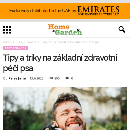
Domů
Rady a návody
Tipy a triky na základní zdravotní péči psa
RADY A NÁVODY
Tipy a triky na základní zdravotní
péči psa
Od
Perry Jane
-
13.6.2022
890
0