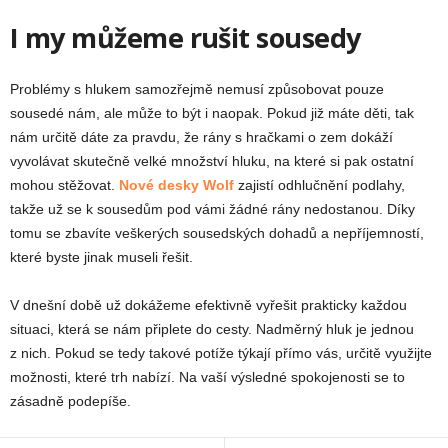
I my můžeme rušit sousedy
Problémy s hlukem samozřejmě nemusí způsobovat pouze
sousedé nám, ale může to být i naopak. Pokud již máte děti, tak
nám určitě dáte za pravdu, že rány s hračkami o zem dokáží
vyvolávat skutečně velké množství hluku, na které si pak ostatní
mohou stěžovat.
Nové desky Wolf
zajistí odhlučnění podlahy,
takže už se k sousedům pod vámi žádné rány nedostanou. Díky
tomu se zbavíte veškerých sousedských dohadů a nepříjemností,
které byste jinak museli řešit.
V dnešní době už dokážeme efektivně vyřešit prakticky každou
situaci, která se nám připlete do cesty. Nadměrný hluk je jednou
z nich. Pokud se tedy takové potíže týkají přímo vás, určitě využijte
možnosti, které trh nabízí. Na vaší výsledné spokojenosti se to
zásadně podepíše.