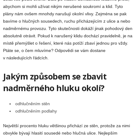
abychom si mohli užívat nikým nerušené soukromí a klid. Tyto
plány nám ovšem mnohdy narušují okolní vlivy. Zejména se pak
bavíme o hlučných sousedech, ruchu přicházejícím z ulice a nebo
nadměrnému provozu. Tyto skutečnosti dokáží jinak pohodový den
absolutně otrávit. Pokud k narušený klidu dochází pravidelně, je na
místě přemýšlet o řešení, které nás potíží zbaví jednou pro vždy.
Ptáte se, o čem mluvíme? Odpovědi se vám dostane
v následujících řádcích.
Jakým způsobem se zbavit
nadměrného hluku okolí?
odhlučněním stěn
odhlučněním podlahy
Největší procento hluku většinou přichází ze stěn, protože za nimi
obvykle bývají hlasití sousedé nebo hlučná ulice. Nejlepším