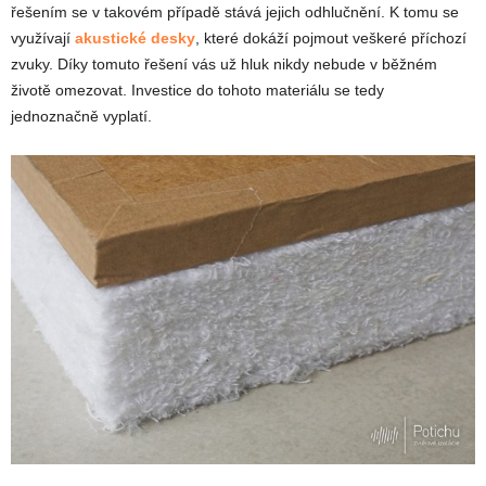
řešením se v takovém případě stává jejich odhlučnění. K tomu se
využívají
akustické desky
, které dokáží pojmout veškeré příchozí
zvuky. Díky tomuto řešení vás už hluk nikdy nebude v běžném
životě omezovat. Investice do tohoto materiálu se tedy
jednoznačně vyplatí.