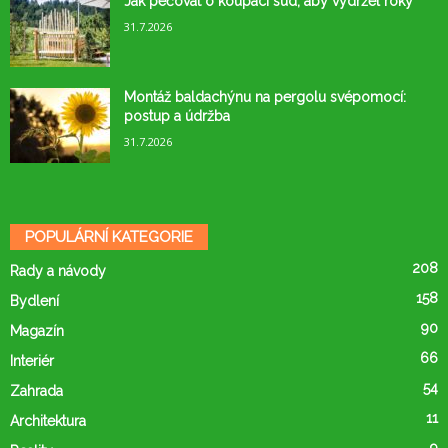
Jak pečovat o koupací sud, aby vydržel roky
31.7.2026
Montáž baldachýnu na pergolu svépomocí:
postup a údržba
31.7.2026
POPULÁRNÍ KATEGORIE
208
Rady a návody
158
Bydlení
90
Magazín
66
Interiér
54
Zahrada
11
Architektura
9