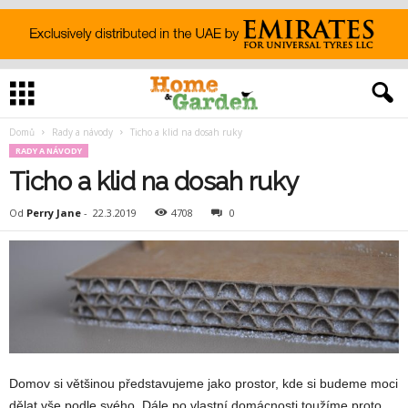
Domů
Rady a návody
Ticho a klid na dosah ruky
RADY A NÁVODY
Ticho a klid na dosah ruky
Od
Perry Jane
-
22.3.2019
4708
0
Domov si většinou představujeme jako prostor, kde si budeme moci
dělat vše podle svého. Dále po vlastní domácnosti toužíme proto,