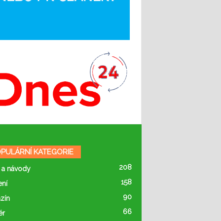
PULÁRNÍ KATEGORIE
208
 a návody
158
ení
90
zín
66
ér