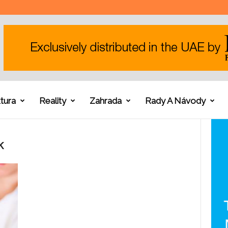
tura
Reality
Zahrada
Rady A Návody
k