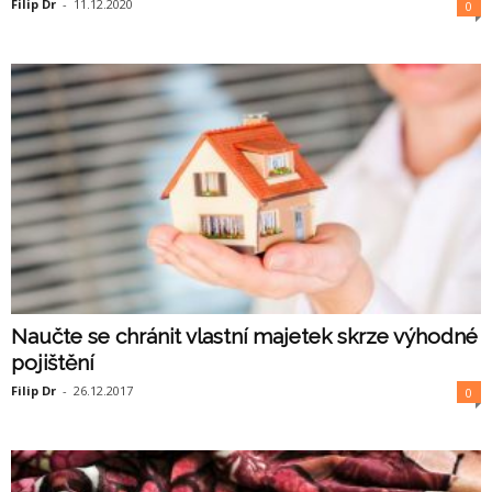
Filip Dr
-
11.12.2020
0
Naučte se chránit vlastní majetek skrze výhodné
pojištění
Filip Dr
-
26.12.2017
0