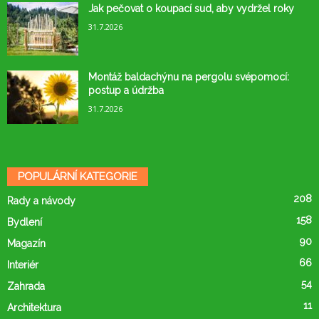
Jak pečovat o koupací sud, aby vydržel roky
31.7.2026
Montáž baldachýnu na pergolu svépomocí:
postup a údržba
31.7.2026
POPULÁRNÍ KATEGORIE
208
Rady a návody
158
Bydlení
90
Magazín
66
Interiér
54
Zahrada
11
Architektura