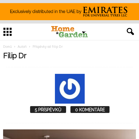
Domů
Autoři
Příspěvky od Filip Dr
Filip Dr
5 PŘÍSPĚVKŮ
0 KOMENTÁŘE