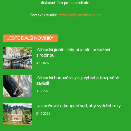
diskusní fóra pro zahrádkáře.
Kontaktujte nás:
redakce@pressmedia.net
JEŠTĚ DALŠÍ NOVINKY
Zahradní jídelní sety pro letní posezení
s rodinou
4.8.2026
Zahradní houpačka: jak ji vybrat a bezpečně
zavěsit
31.7.2026
Jak pečovat o koupací sud, aby vydržel roky
31.7.2026