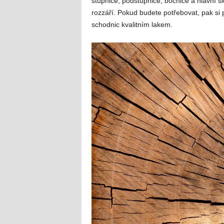
stupnice, podstupnice, bočnice a hlavní s
rozzáří. Pokud budete potřebovat, pak s
schodnic kvalitním lakem.