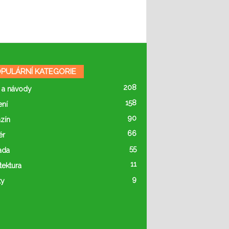
PULÁRNÍ KATEGORIE
208
 a návody
158
ení
90
zín
66
ér
55
ada
11
tektura
9
ty