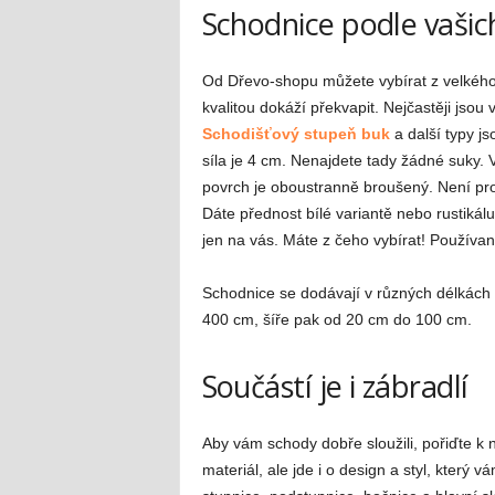
Schodnice podle vašic
Od Dřevo-shopu můžete vybírat z velkého m
kvalitou dokáží překvapit. Nejčastěji jsou
Schodišťový stupeň buk
a další typy js
síla je 4 cm. Nenajdete tady žádné suky. 
povrch je oboustranně broušený. Není pro
Dáte přednost bílé variantě nebo rustikál
jen na vás. Máte z čeho vybírat! Používan
Schodnice se dodávají v různých délkách
400 cm, šíře pak od 20 cm do 100 cm.
Součástí je i zábradlí
Aby vám schody dobře sloužili, pořiďte k n
materiál, ale jde i o design a styl, který