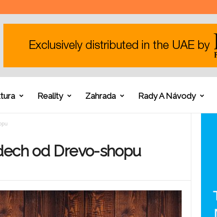
tura
Reality
Zahrada
Rady A Návody
hopu
dech od Drevo-shopu