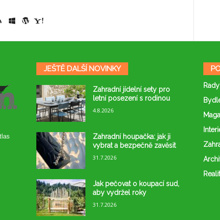
JEŠTĚ DALŠÍ NOVINKY
PO
Rady
Zahradní jídelní sety pro
letní posezení s rodinou
Bydl
4.8.2026
Maga
Interi
Zahradní houpačka: jak ji
tlas
Zahr
vybrat a bezpečně zavěsit
31.7.2026
Archi
Reali
Jak pečovat o koupací sud,
aby vydržel roky
31.7.2026