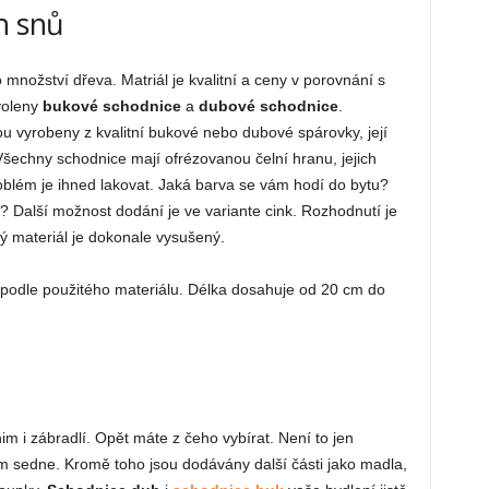
h snů
nožství dřeva. Matriál je kvalitní a ceny v porovnání s
 voleny
bukové schodnice
a
dubové schodnice
.
ou vyrobeny z kvalitní bukové nebo dubové spárovky, její
Všechny schodnice mají ofrézovanou čelní hranu, jejich
blém je ihned lakovat. Jaká barva se vám hodí do bytu?
u? Další možnost dodání je ve variante cink. Rozhodnutí je
ý materiál je dokonale vysušený.
 podle použitého materiálu. Délka dosahuje od 20 cm do
im i zábradlí. Opět máte z čeho vybírat. Není to jen
 vám sedne. Kromě toho jsou dodávány další části jako madla,