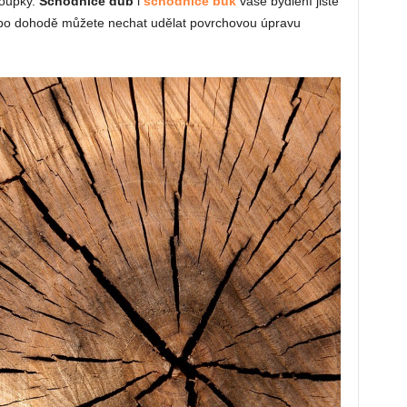
loupky.
Schodnice dub
i
schodnice buk
vaše bydlení jistě
i po dohodě můžete nechat udělat povrchovou úpravu