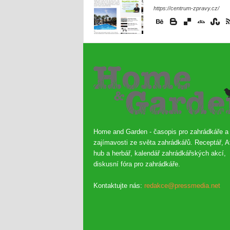
https://centrum-zpravy.cz/
Home and Garden - časopis pro zahrádkáře a
zajímavosti ze světa zahrádkářů. Receptář, A
hub a herbář, kalendář zahrádkářských akcí,
diskusní fóra pro zahrádkáře.
Kontaktujte nás:
redakce@pressmedia.net