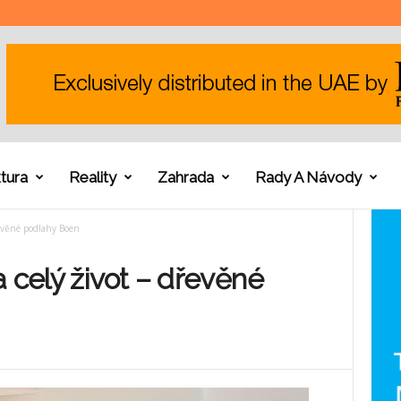
tura
Reality
Zahrada
Rady A Návody
řevěné podlahy Boen
a celý život – dřevěné