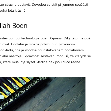
e strachu postavit. Dovedou se stát příjemnou součástí
louhá léta krásné.
dlah Boen
 vrstev pomocí technologie Boen X-press. Díky této metodě
ntovat. Podlahu je možné položit buď plovoucím
odkladu, což je vhodné při instalovaném podlahovém
ciální nástroje. Správnost sestavení modulů, ze kterých se
, které musí být slyšet. Jedině pak jsou dílce řádně