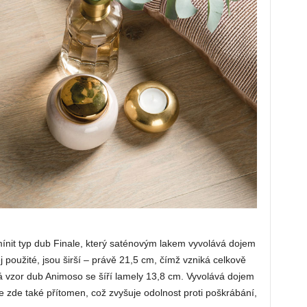
mínit typ dub Finale, který saténovým lakem vyvolává dojem
 použité, jsou širší – právě 21,5 cm, čímž vzniká celkově
á vzor dub Animoso se šíří lamely 13,8 cm. Vyvolává dojem
je zde také přítomen, což zvyšuje odolnost proti poškrábání,