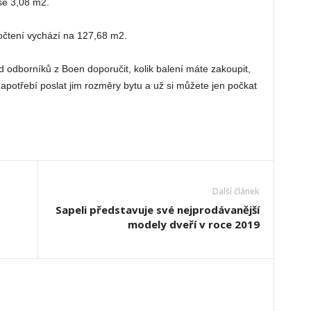
še 3,08 m2.
počtení vychází na 127,68 m2.
d odborníků z Boen doporučit, kolik balení máte zakoupit,
apotřebí poslat jim rozměry bytu a už si můžete jen počkat
Další článek
Sapeli představuje své nejprodávanější
modely dveří v roce 2019