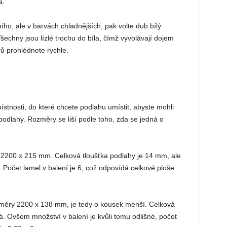
a.
ho, ale v barvách chladnějších, pak volte dub bílý
šechny jsou lízlé trochu do bíla, čímž vyvolávají dojem
rů prohlédnete rychle.
ístnosti, do které chcete podlahu umístit, abyste mohli
odlahy. Rozměry se liší podle toho, zda se jedná o
2200 x 215 mm. Celková tloušťka podlahy je 14 mm, ale
 Počet lamel v balení je 6, což odpovídá celkové ploše
ěry 2200 x 138 mm, je tedy o kousek menší. Celková
jná. Ovšem množství v balení je kvůli tomu odlišné, počet