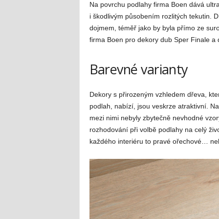
Na povrchu podlahy firma Boen dává ultra
i škodlivým působením rozlitých tekutin. 
dojmem, téměř jako by byla přímo ze sur
firma Boen pro dekory dub Sper Finale a 
Barevné varianty
Dekory s přirozeným vzhledem dřeva, kter
podlah, nabízí, jsou veskrze atraktivní. N
mezi nimi nebyly zbytečně nevhodné vzory.
rozhodování při volbě podlahy na celý živ
každého interiéru to pravé ořechové… n