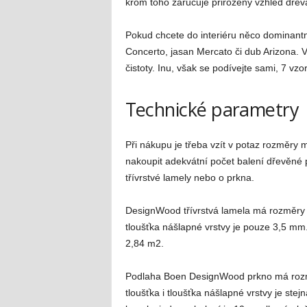
krom toho zaručuje přirozený vzhled dřev
Pokud chcete do interiéru něco dominantní
Concerto, jasan Mercato či dub Arizona. V
čistoty. Inu, však se podívejte sami, 7 vzo
Technické parametry
Při nákupu je třeba vzít v potaz rozměry m
nakoupit adekvátní počet balení dřevěné p
třívrstvé lamely nebo o prkna.
DesignWood třívrstvá lamela má rozměry 
tloušťka nášlapné vrstvy je pouze 3,5 mm.
2,84 m2.
Podlaha Boen DesignWood prkno má rozm
tloušťka i tloušťka nášlapné vrstvy je ste