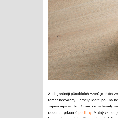
Z elegantněji působících vzorů je třeba z
téměř hedvábný. Lamely, které jsou na něj
zajímavější vzhled. O něco užší lamely m
decentní prkenné
podlahy
. Matný vzhled 