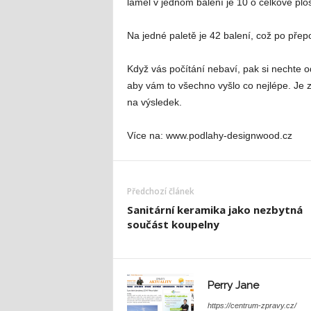
lamel v jednom balení je 10 o celkové plo
Na jedné paletě je 42 balení, což po pře
Když vás počítání nebaví, pak si nechte o
aby vám to všechno vyšlo co nejlépe. Je z
na výsledek.
Více na: www.podlahy-designwood.cz
Předchozí článek
Sanitární keramika jako nezbytná
součást koupelny
Perry Jane
https://centrum-zpravy.cz/