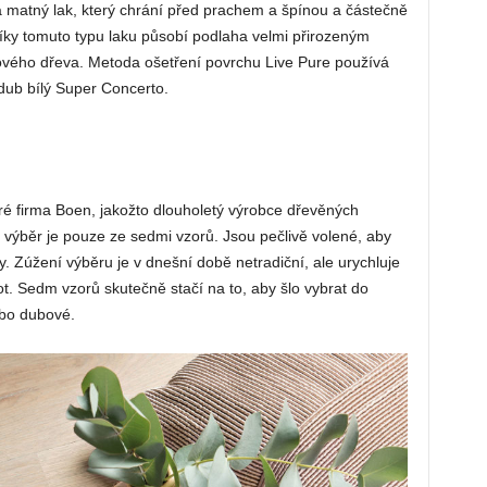
 matný lak, který chrání před prachem a špínou a částečně
Díky tomuto typu laku působí podlaha velmi přirozeným
ového dřeva. Metoda ošetření povrchu Live Pure používá
dub bílý Super Concerto.
é firma Boen, jakožto dlouholetý výrobce dřevěných
a výběr je pouze ze sedmi vzorů. Jsou pečlivě volené, aby
 Zúžení výběru je v dnešní době netradiční, ale urychluje
ot. Sedm vzorů skutečně stačí na to, aby šlo vybrat do
ebo dubové.