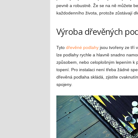
pevně a robustně. Že se na ně můžete bez
každodenního života, protože zůstávají d
Výroba dřevěných po
Tyto
dřevěné podlahy
jsou tvořeny ze tří
lze podlahy rychle a hlavně snadno namo
způsobem, nebo celoplošným lepením k p
topení. Pro instalaci není třeba žádné spe
dřevěná podlaha skládá, zjistíte cvaknutím
spojeny.