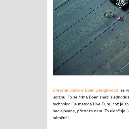
Dřevěné podlahy Boen Designwood
se vy
údržbu. To se firma Boen snaží zjednoduš
technologií je metoda Live Pure, což je s
naolejované, přestože není. To ulehčuje 
náročněji.