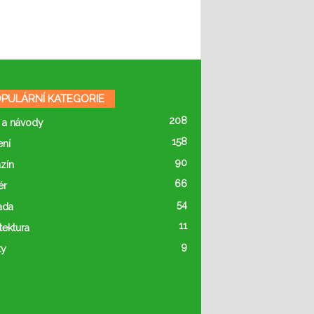
PULÁRNÍ KATEGORIE
208
 a návody
158
ení
90
zín
66
ér
54
ada
11
tektura
9
ty