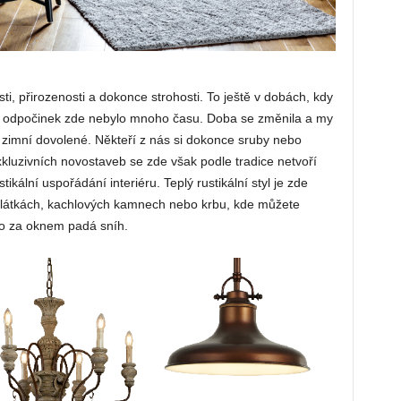
i, přirozenosti a dokonce strohosti. To ještě v dobách, kdy
na odpočinek zde nebylo mnoho času. Doba se změnila a my
 zimní dovolené. Někteří z nás si dokonce sruby nebo
xkluzivních novostaveb se zde však podle tradice netvoří
ikální uspořádání interiéru. Teplý rustikální styl je zde
 látkách, kachlových kamnech nebo krbu, kde můžete
mco za oknem padá sníh.