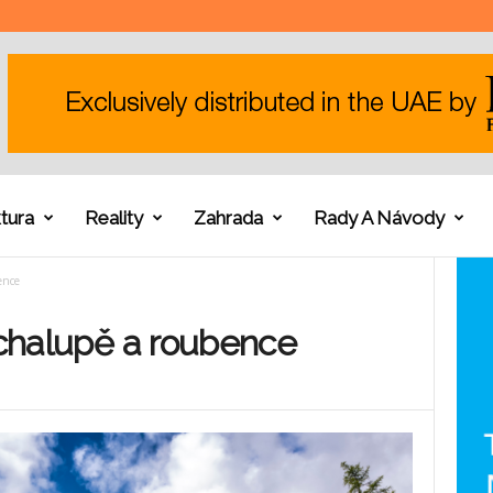
tura
Reality
Zahrada
Rady A Návody
ence
v chalupě a roubence