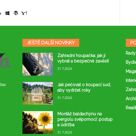
JEŠTĚ DALŠÍ NOVINKY
PO
Rady
Zahradní houpačka: jak ji
vybrat a bezpečně zavěsit
Bydl
31.7.2026
Maga
Interi
Jak pečovat o koupací sud,
tlas
Zahr
aby vydržel roky
31.7.2026
Archi
Reali
Montáž baldachýnu na
pergolu svépomocí: postup
a údržba
31.7.2026