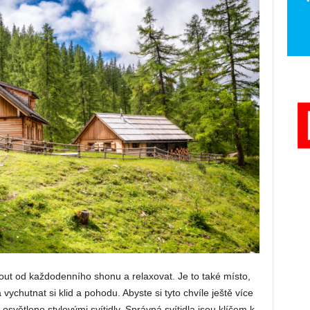
out od každodenního shonu a relaxovat. Je to také místo,
 vychutnat si klid a pohodu. Abyste si tyto chvíle ještě více
e osvětleno stylovými svítidly. Správná svítidla jsou klíčem k