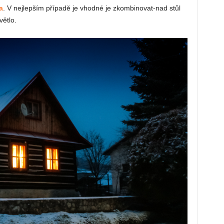
a
. V nejlepším případě je vhodné je zkombinovat-nad stůl
větlo.