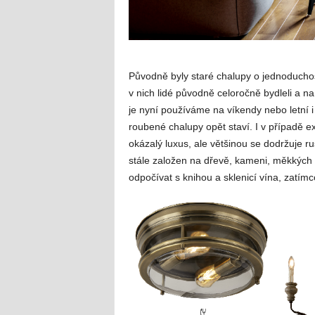
Původně byly staré chalupy o jednoduchost
v nich lidé původně celoročně bydleli a 
je nyní používáme na víkendy nebo letní i
roubené chalupy opět staví. I v případě e
okázalý luxus, ale většinou se dodržuje rust
stále založen na dřevě, kameni, měkkých
odpočívat s knihou a sklenicí vína, zatí