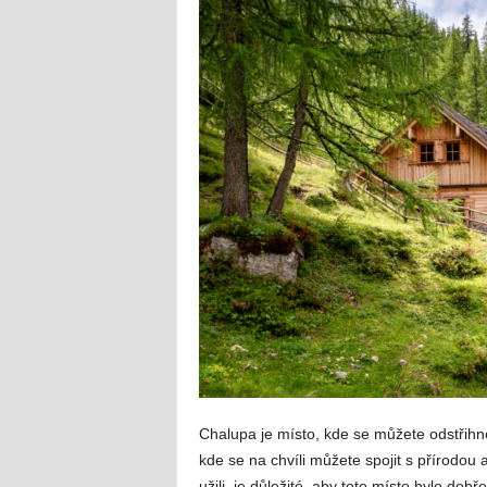
Chalupa je místo, kde se můžete odstřihn
kde se na chvíli můžete spojit s přírodou a
užili, je důležité, aby toto místo bylo dobř