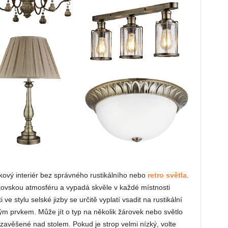
ový interiér bez správného rustikálního nebo
retro světla
.
kovskou atmosféru a vypadá skvěle v každé místnosti
 ve stylu selské jizby se určitě vyplatí vsadit na rustikální
lným prvkem. Může jít o typ na několik žárovek nebo světlo
avěšené nad stolem. Pokud je strop velmi nízký, volte