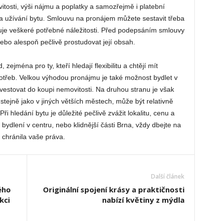
tosti, výši nájmu a poplatky a samozřejmě i platební
a užívání bytu. Smlouvu na pronájem můžete sestavit třeba
huje veškeré potřebné náležitosti. Před podepsáním smlouvy
nebo alespoň pečlivě prostudovat její obsah.
jména pro ty, kteří hledají flexibilitu a chtějí mít
otřeb. Velkou výhodou pronájmu je také možnost bydlet v
nvestovat do koupi nemovitosti. Na druhou stranu je však
 stejně jako v jiných větších městech, může být relativně
ři hledání bytu je důležité pečlivě zvážit lokalitu, cenu a
ydlení v centru, nebo klidnější části Brna, vždy dbejte na
 chránila vaše práva.
Další článek
ého
Originální spojení krásy a praktičnosti
kci
nabízí květiny z mýdla