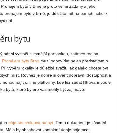
. Pronájem bytů v Brně je proto velmi žádaný a jeho
 pronájem bytu v Brně, je důležité mít na paměti několik
bydlení.
běru bytu
dý pár si vystačí s levnější garsonkou, zatímco rodina
t.
Pronájem byty Brno
musí odpovídat nejen představám o
 Při výběru lokality je důležité zvážit, jak daleko chcete být
žitých míst. Rovněž je dobré si ověřit dopravní dostupnost a
ohou najít online platformy, kde lez zadat filtrování podle
ídku bytů, které by pro vás mohly být zajímavé.
nutná
nájemní smlouva na byt
. Tento dokument je zásadní
ytu. Měla by obsahovat kontaktní údaje nájemce i