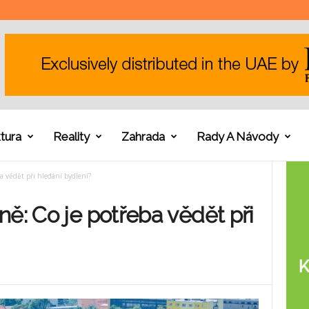
tura
Reality
Zahrada
Rady A Návody
a vědět při hledání bydlení?
ně: Co je potřeba vědět při