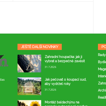
JEŠTĚ DALŠÍ NOVINKY
PO
Rady
Zahradní houpačka: jak ji
vybrat a bezpečně zavěsit
Bydl
31.7.2026
Maga
Interi
Jak pečovat o koupací sud,
tlas
Zahr
aby vydržel roky
31.7.2026
Archi
Reali
Montáž baldachýnu na