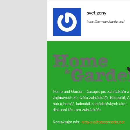
svet zeny
https://homeandgarden.cz/
Home and Garden - časopis pro zahrádkáře a
zajímavosti ze světa zahrádkářů. Receptář, A
hub a herbář, kalendář zahrádkářských akcí,
diskusní fóra pro zahrádkáře.
Kontaktujte nás:
redakce@pressmedia.net