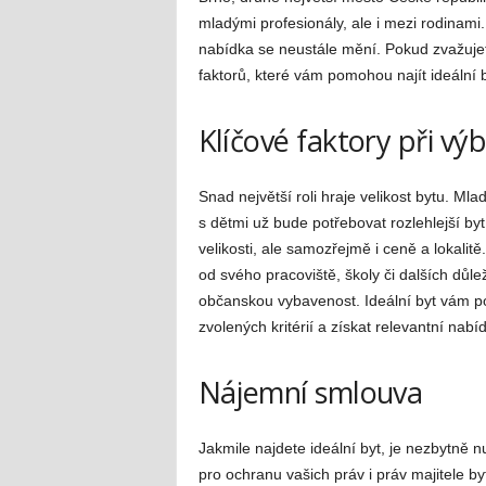
mladými profesionály, ale i mezi rodinami
nabídka se neustále mění. Pokud zvažujete
faktorů, které vám pomohou najít ideální 
Klíčové faktory při vý
Snad největší roli hraje velikost bytu. Mla
s dětmi už bude potřebovat rozlehlejší by
velikosti, ale samozřejmě i ceně a lokalitě.
od svého pracoviště, školy či dalších důle
občanskou vybavenost. Ideální byt vám pom
zvolených kritérií a získat relevantní nab
Nájemní smlouva
Jakmile najdete ideální byt, je nezbytně 
pro ochranu vašich práv i práv majitele b