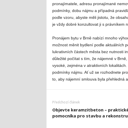
pronajímatele, adresu pronajímané nemovi
podmínky, dobu nájmu a případná pravidl
podle vzoru, abyste měli jistotu, že obsa
je vždy dobré konzultovat ji s právníkem 
Pronájem bytu v Brně nabízí mnoho výhod, ze
možnost měnit bydlení podle aktuálních p
lukrativních částech města bez nutnosti i
důležité počítat s tím, že nájemné v Brně,
vysoké, zejména v atraktivních lokalitách. P
podmínky nájmu. Ať už se rozhodnete pro b
to, aby nájemní smlouva byla přehledná a
Předchozí článek
Objevte keramzitbeton – praktick
pomocníka pro stavbu a rekonstru