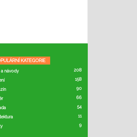
PULÁRNÍ KATEGORIE
208
 a návody
158
ení
90
zín
66
ér
54
ada
11
tektura
9
ty