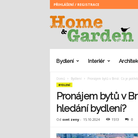
PŘIHLÁŠENÍ / REGISTRACE
H
o
m
e
a
n
d
G
Bydlení
Interiér
Architek
a
r
Domů
Bydlení
Pronájem bytů v Brně: Co je potřeb
d
BYDLENÍ
e
n
Pronájem bytů v Br
hledání bydlení?
Od
svet zeny
-
15.10.2024
1513
0