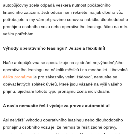
autopůjčovny zcela odpadá veškerá nutnost počátečního
finančního zatížení. Jednoduše nám řekněte, na jak dlouho vůz
potřebujete a my vám připravíme cenovou nabídku dlouhodobého
pronájmu osobního vozu nebo operativního leasingu šitou na míru
vašim potřebám.
Výhody operativního leasingu? Je zcela flexibilní!
Naše autopůjčovna se specializuje na sjednání nejvýhodnějšího
operativního leasingu na několik měsíců i na mnoho let. Libovolná
délka pronájmu
je pro zákazníky velmi žádoucí, nemusíte se
obávat letitých splátek úvěrů, které jsou vázané na výši vašeho
příjmu. Sjednání tohoto typu pronájmu zcela individuální.
A navíc nemusíte řešit výdaje za provoz automobilu!
Asi největší výhodou operativního leasingu nebo dlouhodobého
pronájmu osobního vozu je, že nemusíte řešit žádné opravy,