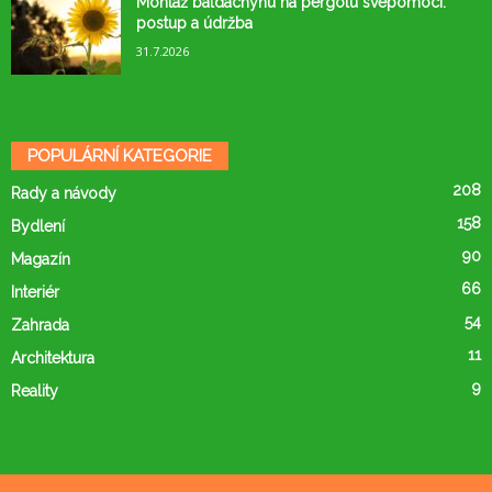
Montáž baldachýnu na pergolu svépomocí:
postup a údržba
31.7.2026
POPULÁRNÍ KATEGORIE
208
Rady a návody
158
Bydlení
90
Magazín
66
Interiér
54
Zahrada
11
Architektura
9
Reality