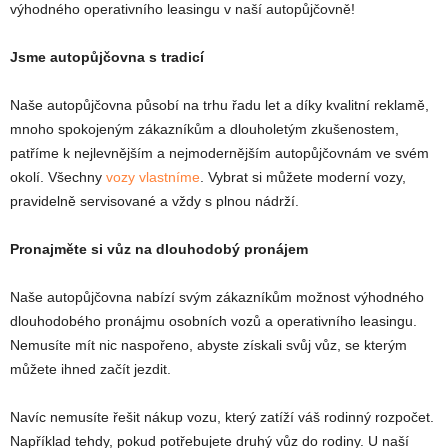
výhodného operativního leasingu v naší autopůjčovně!
Jsme autopůjčovna s tradicí
Naše autopůjčovna působí na trhu řadu let a díky kvalitní reklamě,
mnoho spokojeným zákazníkům a dlouholetým zkušenostem,
patříme k nejlevnějším a nejmodernějším autopůjčovnám ve svém
okolí. Všechny
vozy vlastníme
. Vybrat si můžete moderní vozy,
pravidelně servisované a vždy s plnou nádrží.
Pronajměte si vůz na dlouhodobý pronájem
Naše autopůjčovna nabízí svým zákazníkům možnost výhodného
dlouhodobého pronájmu osobních vozů a operativního leasingu.
Nemusíte mít nic naspořeno, abyste získali svůj vůz, se kterým
můžete ihned začít jezdit.
Navíc nemusíte řešit nákup vozu, který zatíží váš rodinný rozpočet.
Například tehdy, pokud potřebujete druhý vůz do rodiny. U naší