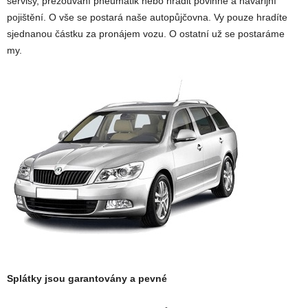
servisy, přezouvání pneumatik nebo hradit povinné a havarijní
pojištění. O vše se postará naše autopůjčovna. Vy pouze hradíte
sjednanou částku za pronájem vozu. O ostatní už se postaráme
my.
Splátky jsou garantovány a pevné