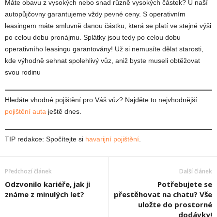
Máte obavu z vysokých nebo snad různě vysokých částek? U naší
autopůjčovny garantujeme vždy pevné ceny. S operativním
leasingem máte smluvně danou částku, která se platí ve stejné výši
po celou dobu pronájmu. Splátky jsou tedy po celou dobu
operativního leasingu garantovány! Už si nemusíte dělat starosti,
kde výhodně sehnat spolehlivý vůz, aniž byste museli obtěžovat
svou rodinu
Hledáte vhodné pojištění pro Váš vůz? Najděte to nejvhodnější
pojištění auta
ještě dnes.
TIP redakce: Spočítejte si
havarijní pojištění
.
Předchozí článek
Další článek
Odzvonilo kariéře, jak ji
Potřebujete se
známe z minulých let?
přestěhovat na chatu? Vše
uložte do prostorné
dodávky!