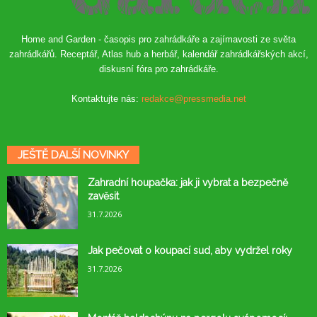
Home and Garden - časopis pro zahrádkáře a zajímavosti ze světa
zahrádkářů. Receptář, Atlas hub a herbář, kalendář zahrádkářských akcí,
diskusní fóra pro zahrádkáře.
Kontaktujte nás:
redakce@pressmedia.net
JEŠTĚ DALŠÍ NOVINKY
Zahradní houpačka: jak ji vybrat a bezpečně
zavěsit
31.7.2026
Jak pečovat o koupací sud, aby vydržel roky
31.7.2026