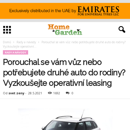
Domů
Rady a návody
Porouchal se vám vůz nebo potřebujete druhé auto do rodiny?
Vyzkoušejte operativní...
RADY A NÁVODY
Porouchal se vám vůz nebo
potřebujete druhé auto do rodiny?
Vyzkoušejte operativní leasing
Od
svet zeny
-
28.5.2021
1692
0