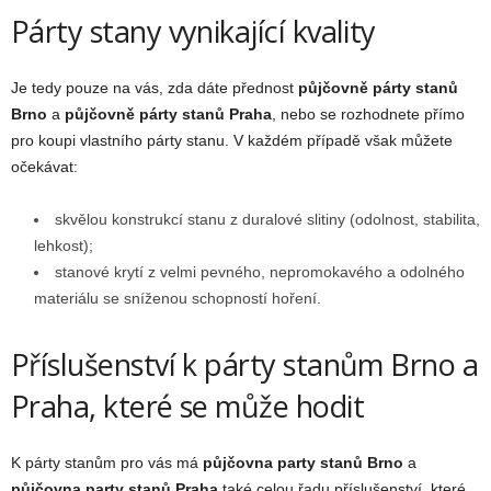
Párty stany vynikající kvality
Je tedy pouze na vás, zda dáte přednost
půjčovně párty stanů
Brno
a
půjčovně párty stanů Praha
, nebo se rozhodnete přímo
pro koupi vlastního párty stanu. V každém případě však můžete
očekávat:
skvělou konstrukcí stanu z duralové slitiny (odolnost, stabilita,
lehkost);
stanové krytí z velmi pevného, nepromokavého a odolného
materiálu se sníženou schopností hoření.
Příslušenství k párty stanům Brno a
Praha, které se může hodit
K párty stanům pro vás má
půjčovna party stanů Brno
a
půjčovna party stanů Praha
také celou řadu příslušenství, které