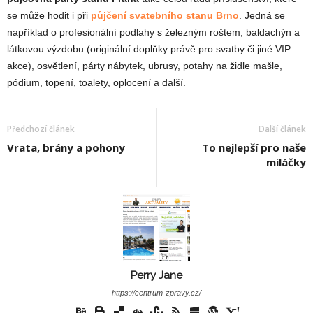
se může hodit i při
půjčení svatebního stanu Brno
. Jedná se
například o profesionální podlahy s železným roštem, baldachýn a
látkovou výzdobu (originální doplňky právě pro svatby či jiné VIP
akce), osvětlení, párty nábytek, ubrusy, potahy na židle mašle,
pódium, topení, toalety, oplocení a další.
Předchozí článek
Další článek
Vrata, brány a pohony
To nejlepší pro naše
miláčky
Perry Jane
https://centrum-zpravy.cz/