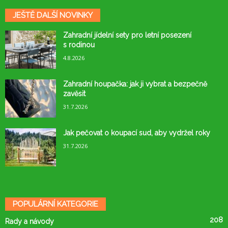
JEŠTĚ DALŠÍ NOVINKY
Zahradní jídelní sety pro letní posezení
s rodinou
4.8.2026
Zahradní houpačka: jak ji vybrat a bezpečně
zavěsit
31.7.2026
Jak pečovat o koupací sud, aby vydržel roky
31.7.2026
POPULÁRNÍ KATEGORIE
208
Rady a návody