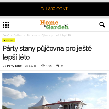
Domů
Bydlení
Párty stany půjčovna pro ještě lepší léto
BYDLENÍ
Párty stany půjčovna pro ještě
lepší léto
Od
Perry Jane
-
25.6.2018
4796
0