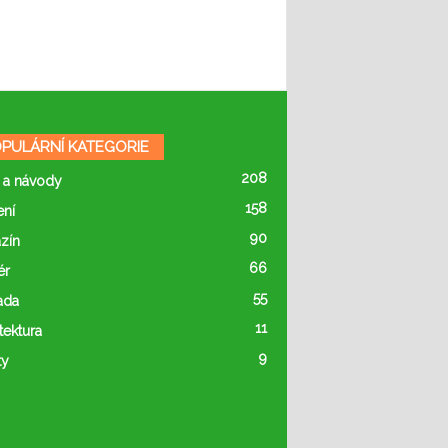
PULÁRNÍ KATEGORIE
208
 a návody
158
ení
90
zín
66
ér
55
ada
11
tektura
9
ty