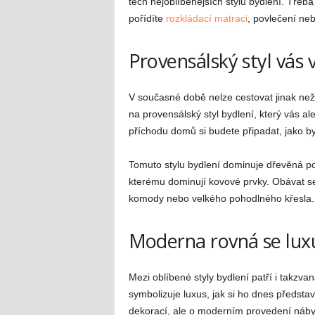
těch nejoblíbenějších stylů bydlení. Třeba 
pořídíte
rozkládací matraci
, povlečení ne
Provensálský styl vás 
V současné době nelze cestovat jinak ne
na provensálský styl bydlení, který vás 
příchodu domů si budete připadat, jako by
Tomuto stylu bydlení dominuje dřevěná pod
kterému dominují kovové prvky. Obávat se
komody nebo velkého pohodlného křesla
Moderna rovná se lux
Mezi oblíbené styly bydlení patří i takzv
symbolizuje luxus, jak si ho dnes předst
dekorací, ale o moderním provedení nábyt