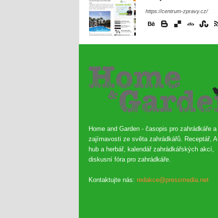
https://centrum-zpravy.cz/
Home and Garden - časopis pro zahrádkáře a
zajímavosti ze světa zahrádkářů. Receptář, A
hub a herbář, kalendář zahrádkářských akcí,
diskusní fóra pro zahrádkáře.
Kontaktujte nás:
redakce@pressmedia.net