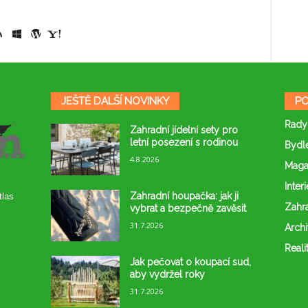
JEŠTĚ DALŠÍ NOVINKY
PO
Rady
Zahradní jídelní sety pro
letní posezení s rodinou
Bydl
4.8.2026
Maga
Interi
Zahradní houpačka: jak ji
tlas
Zahr
vybrat a bezpečně zavěsit
31.7.2026
Archi
Reali
Jak pečovat o koupací sud,
aby vydržel roky
31.7.2026