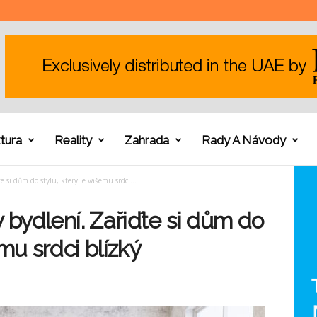
tura
Reality
Zahrada
Rady A Návody
e si dům do stylu, který je vašemu srdci...
y bydlení. Zařiďte si dům do
mu srdci blízký