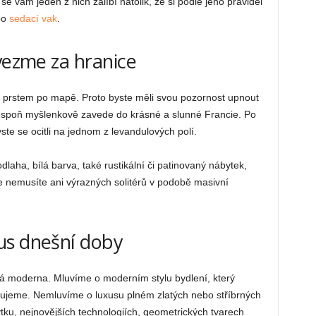
se vám jeden z nich zalíbí natolik, že si podle jeho pravidel
bo
sedací vak
.
vezme za hranice
ž prstem po mapě. Proto byste měli svou pozornost upnout
alespoň myšlenkově zavede do krásné a slunné Francie. Po
ste se ocitli na jednom z levandulových polí.
laha, bílá barva, také rustikální či patinovaný nábytek,
 nemusíte ani výrazných solitérů v podobě masivní
.
us dnešní doby
aná moderna. Mluvíme o moderním stylu bydlení, který
avujeme. Nemluvíme o luxusu plném zlatých nebo stříbrných
ku, nejnovějších technologiích, geometrických tvarech