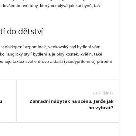
edevším tmavé tóny, kterými oplývá jak kuchyně, tak
tí do dětství
 v obklopení vzpomínek, venkovský styl bydlení vám
 “anglický styl” bydlení a je plný kostek, květin, také
nuje taktéž světlé dřevo a další (všudypřítomné) přírodní
Další článek
u
Zahradní nábytek na scénu. Jenže jak
ho vybrat?