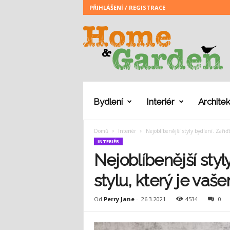
PŘIHLÁŠENÍ / REGISTRACE
H
o
m
e
a
n
d
G
Bydlení
Interiér
Architek
a
r
Domů
Interiér
Nejoblíbenější styly bydlení. Zařiďt
d
INTERIÉR
e
n
Nejoblíbenější styl
stylu, který je vaše
Od
Perry Jane
-
26.3.2021
4534
0