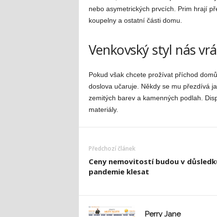
nebo asymetrických prvcích. Prim hrají př
koupelny a ostatní části domu.
Venkovský styl nás vrá
Pokud však chcete prožívat příchod domů
doslova učaruje. Někdy se mu přezdívá jako
zemitých barev a kamenných podlah. Dispo
materiály.
Předchozí článek
Ceny nemovitostí budou v důsledk
pandemie klesat
Perry Jane