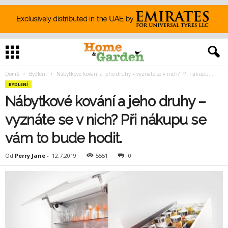
Domů
Bydlení
Nábytkové kování a jeho druhy – vyznáte se v nich? Při nákupu...
BYDLENÍ
Nábytkové kování a jeho druhy –
vyznáte se v nich? Při nákupu se
vám to bude hodit.
Od
Perry Jane
-
12.7.2019
5551
0