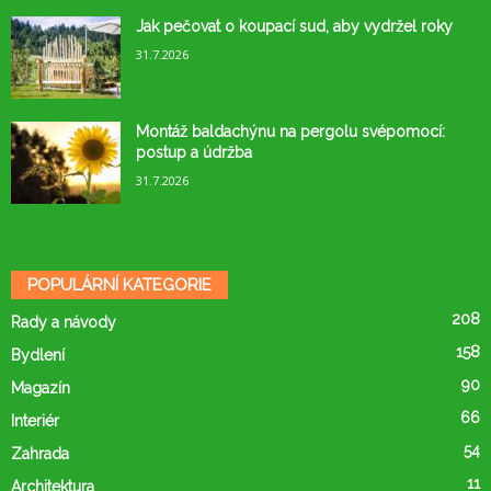
Jak pečovat o koupací sud, aby vydržel roky
31.7.2026
Montáž baldachýnu na pergolu svépomocí:
postup a údržba
31.7.2026
POPULÁRNÍ KATEGORIE
208
Rady a návody
158
Bydlení
90
Magazín
66
Interiér
54
Zahrada
11
Architektura