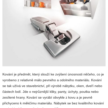
Kování je předmět, který slouží ke zvýšení únosnosti něčeho, co je
vyrobeno z relativně málo pevného a odolného materiálu. Kování
se tak užívá ve stavebnictví, při výrobě nábytku, oken, dveří nebo
částech lodí. Jde o nejrůznější kliky, panty, úchyty, poutka nebo
zesílené hrany. Kování se vyrábí obvykle z kovu a je pevně
přichyceno k měkčímu materiálu. Nábytek se bez kvalitního kování