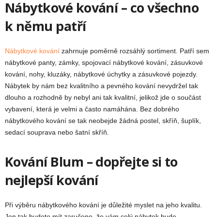
Nábytkové kování – co všechno
k němu patří
Nábytkové kování
zahrnuje poměrně rozsáhlý sortiment. Patří sem
nábytkové panty, zámky, spojovací nábytkové kování, zásuvkové
kování, nohy, kluzáky, nábytkové úchytky a zásuvkové pojezdy.
Nábytek by nám bez kvalitního a pevného kování nevydržel tak
dlouho a rozhodně by nebyl ani tak kvalitní, jelikož jde o součást
vybavení, která je velmi a často namáhána. Bez dobrého
nábytkového kování se tak neobejde žádná postel, skříň, šuplík,
sedací souprava nebo šatní skříň.
Kování Blum – dopřejte si to
nejlepší kování
Při výběru nábytkového kování je důležité myslet na jeho kvalitu.
Jen tak budete mít zaručeno, že vám celý nábytek bude