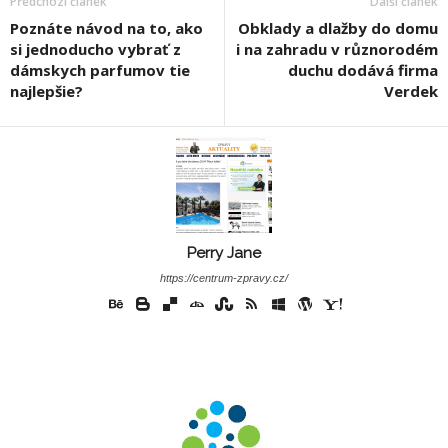
Předchozí článek
Další článek
Poznáte návod na to, ako
Obklady a dlažby do domu
si jednoducho vybrať z
i na zahradu v různorodém
dámskych parfumov tie
duchu dodává firma
najlepšie?
Verdek
Perry Jane
https://centrum-zpravy.cz/