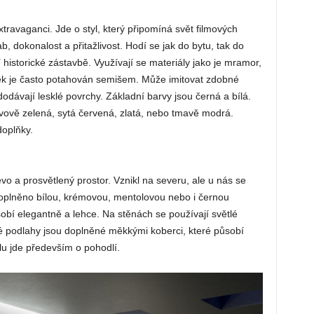
xtravaganci. Jde o styl, který připomíná svět filmových
dokonalost a přitažlivost. Hodí se jak do bytu, tak do
 historické zástavbě. Využívají se materiály jako je mramor,
tek je často potahován semišem. Může imitovat zdobné
dávají lesklé povrchy. Základní barvy jsou černá a bílá.
hvově zelená, sytá červená, zlatá, nebo tmavě modrá.
doplňky.
řevo a prosvětlený prostor. Vznikl na severu, ale u nás se
doplněno bílou, krémovou, mentolovou nebo i černou
í elegantně a lehce. Na stěnách se používají světlé
 podlahy jsou doplněné měkkými koberci, které působí
u jde především o pohodlí.