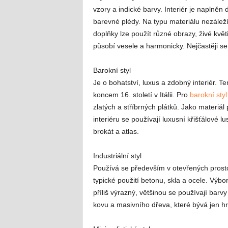
vzory a indické barvy. Interiér je naplněn
barevné plédy. Na typu materiálu nezáleží
doplňky lze použít různé obrazy, živé květ
působí vesele a harmonicky. Nejčastěji se
Barokní styl
Je o bohatství, luxus a zdobný interiér. T
koncem 16. století v Itálii. Pro
barokní styl
zlatých a stříbrných plátků. Jako materiá
interiéru se používají luxusní křišťálové 
brokát a atlas.
Industriální styl
Používá se především v otevřených prostor
typické použití betonu, skla a ocele. Výb
příliš výrazný, většinou se používají bar
kovu a masivního dřeva, které bývá jen h