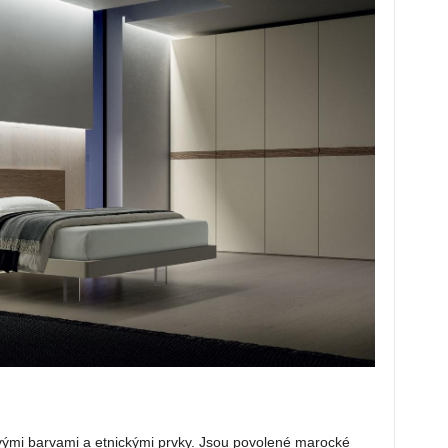
vými barvami a etnickými prvky. Jsou povolené marocké