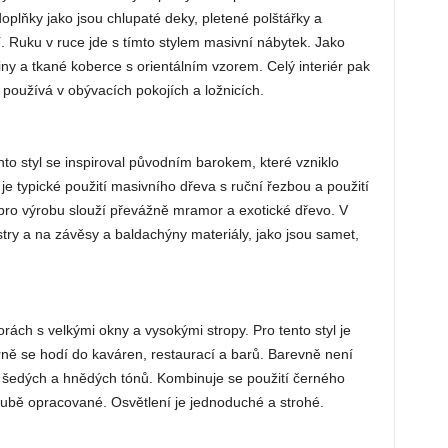
 doplňky jako jsou chlupaté deky, pletené polštářky a
. Ruku v ruce jde s tímto stylem masivní nábytek. Jako
iny a tkané koberce s orientálním vzorem. Celý interiér pak
 používá v obývacích pokojích a ložnicích.
ento styl se inspiroval původním barokem, které vzniklo
je typické použití masivního dřeva s ruční řezbou a použití
l pro výrobu slouží převážně mramor a exotické dřevo. V
lustry a na závěsy a baldachýny materiály, jako jsou samet,
ách s velkými okny a vysokými stropy. Pro tento styl je
orně se hodí do kaváren, restaurací a barů. Barevně není
vy šedých a hnědých tónů. Kombinuje se použití černého
rubě opracované. Osvětlení je jednoduché a strohé.