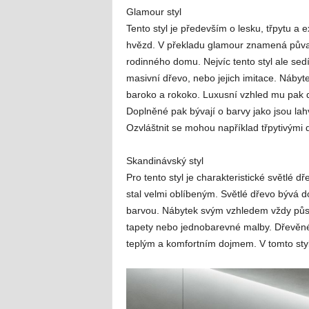
Glamour styl
Tento styl je především o lesku, třpytu a e
hvězd. V překladu glamour znamená půvab, 
rodinného domu. Nejvíc tento styl ale sedí
masivní dřevo, nebo jejich imitace. Náby
baroko a rokoko. Luxusní vzhled mu pak do
Doplněné pak bývají o barvy jako jsou la
Ozvláštnit se mohou například třpytivými 
Skandinávský styl
Pro tento styl je charakteristické světlé d
stal velmi oblíbeným. Světlé dřevo bývá 
barvou. Nábytek svým vzhledem vždy působ
tapety nebo jednobarevné malby. Dřevěné
teplým a komfortním dojmem. V tomto styl