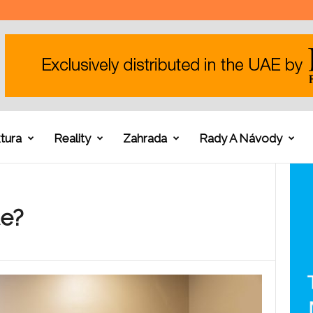
tura
Reality
Zahrada
Rady A Návody
te?