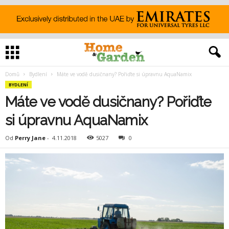
Domů
Bydlení
Máte ve vodě dusičnany? Pořiďte si úpravnu AquaNamix
BYDLENÍ
Máte ve vodě dusičnany? Pořiďte
si úpravnu AquaNamix
Od
Perry Jane
-
4.11.2018
5027
0