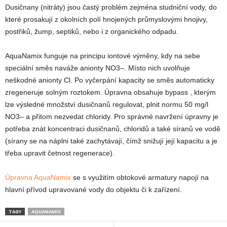
Dusičnany (nitráty) jsou častý problém zejména studniční vody, do
které prosakují z okolních polí hnojených průmyslovými hnojivy,
postřiků, žump, septiků, nebo i z organického odpadu.
AquaNamix funguje na principu iontové výměny, kdy na sebe
speciální směs naváže anionty NO3–. Místo nich uvolňuje
neškodné anionty Cl. Po vyčerpání kapacity se směs automaticky
zregeneruje solným roztokem. Úpravna obsahuje bypass , kterým
lze výsledné množství dusičnanů regulovat, plnit normu 50 mg/l
NO3– a přitom nezvedat chloridy. Pro správné navržení úpravny je
potřeba znát koncentraci dusičnanů, chloridů a také síranů ve vodě
(sírany se na náplni také zachytávají, čímž snižují její kapacitu a je
třeba upravit četnost regenerace).
Úpravna AquaNamix
se s využitím obtokové armatury napojí na
hlavní přívod upravované vody do objektu či k zařízení.
TAGY
AQUANAMIX