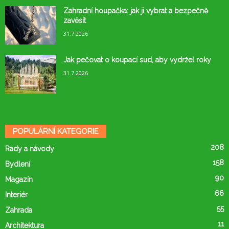
Zahradní houpačka: jak ji vybrat a bezpečně
zavěsit
31.7.2026
Jak pečovat o koupací sud, aby vydržel roky
31.7.2026
POPULÁRNÍ KATEGORIE
208
Rady a návody
158
Bydlení
90
Magazín
66
Interiér
55
Zahrada
11
Architektura