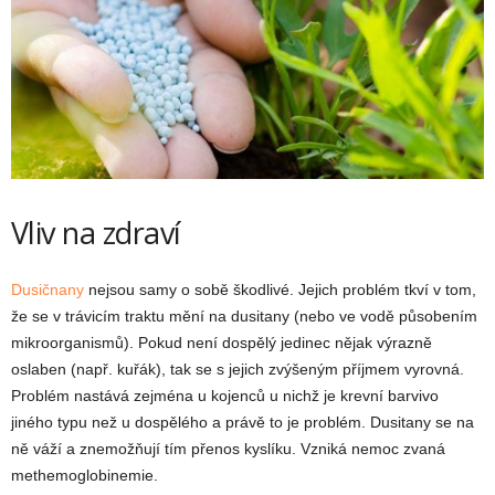
Vliv na zdraví
Dusičnany
nejsou samy o sobě škodlivé. Jejich problém tkví v tom,
že se v trávicím traktu mění na dusitany (nebo ve vodě působením
mikroorganismů). Pokud není dospělý jedinec nějak výrazně
oslaben (např. kuřák), tak se s jejich zvýšeným příjmem vyrovná.
Problém nastává zejména u kojenců u nichž je krevní barvivo
jiného typu než u dospělého a právě to je problém. Dusitany se na
ně váží a znemožňují tím přenos kyslíku. Vzniká nemoc zvaná
methemoglobinemie.