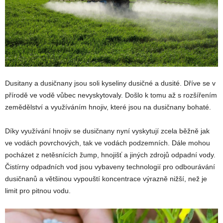
Dusitany a dusičnany jsou soli kyseliny dusičné a dusité. Dříve se v
přírodě ve vodě vůbec nevyskytovaly. Došlo k tomu až s rozšířením
zemědělství a využíváním hnojiv, které jsou na dusičnany bohaté.
Díky využívání hnojiv se dusičnany nyní vyskytují zcela běžně jak
ve vodách povrchových, tak ve vodách podzemních. Dále mohou
pocházet z netěsnících žump, hnojišť a jiných zdrojů odpadní vody.
Čistírny odpadních vod jsou vybaveny technologií pro odbourávání
dusičnanů a většinou vypouští koncentrace výrazně nižší, než je
limit pro pitnou vodu.