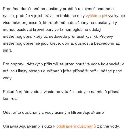
Proměna dusičnanů na dusitany probíhá u kojenců snadno a
rychle, protože v jejich trávicím traktu se díky
vyššímu pH
vyskytuje
více mikroorganismů, které přemění dusičnany na dusitany. Ty
mohou oxidovat krevní barvivo (z hemoglobinu udělají
methemoglobin, který už nedovede přenášet kyslík). Projevy
methemoglobinémie jsou křeče, obrna, dušnost a bezvědomí až
smrt.
Pro přípravu dětských příkrmů se proto používá voda kojenecká, v
níž jsou limity obsahu dusičnanů ještě přísnější než u běžné pitné
vody.
Pokud čerpáte vodu z vlastního vrtu či studny je na místě přísná
kontrola.
Odstraňte dusičnany z vody účinným filtrem AquaNamix
Úpravna AquaNamix slouží k
odstranění dusičnanů
z pitné vody.