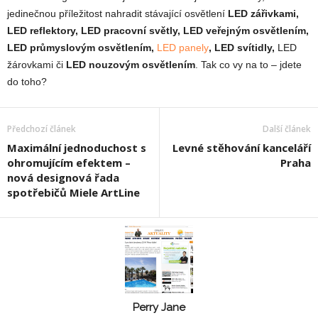
jedinečnou příležitost nahradit stávající osvětlení
LED zářivkami,
LED reflektory, LED pracovní světly, LED veřejným osvětlením,
LED průmyslovým osvětlením,
LED panely
, LED svítidly,
LED
žárovkami či
LED nouzovým osvětlením
. Tak co vy na to – jdete
do toho?
Předchozí článek
Další článek
Maximální jednoduchost s
Levné stěhování kanceláří
ohromujícím efektem –
Praha
nová designová řada
spotřebičů Miele ArtLine
Perry Jane