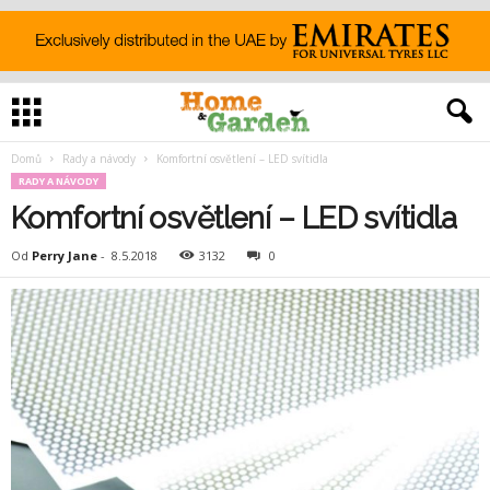
Domů
Rady a návody
Komfortní osvětlení – LED svítidla
RADY A NÁVODY
Komfortní osvětlení – LED svítidla
Od
Perry Jane
-
8.5.2018
3132
0