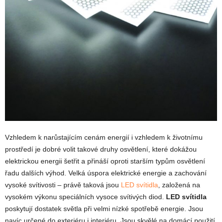
Vzhledem k narůstajícím cenám energií i vzhledem k životnímu
prostředí je dobré volit takové druhy osvětlení, které dokážou
elektrickou energii šetřit a přináší oproti starším typům osvětlení
řadu dalších výhod. Velká úspora elektrické energie a zachování
vysoké svítivosti – právě taková jsou
LED svítidla
, založená na
vysokém výkonu speciálních vysoce svítivých diod.
LED svítidla
poskytují dostatek světla při velmi nízké spotřebě energie. Jsou
navíc určené do exteriéru i interiéru. Jsou skvělé na domácí použití