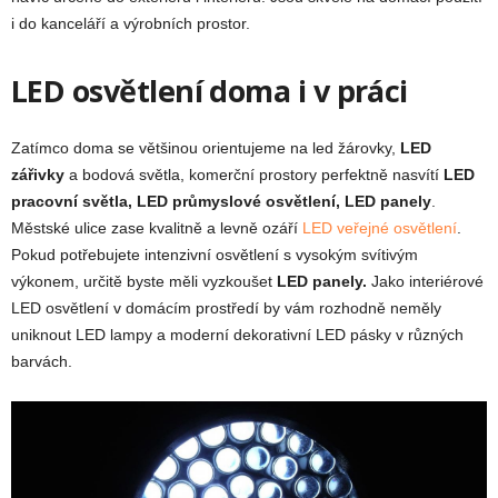
i do kanceláří a výrobních prostor.
LED osvětlení doma i v práci
Zatímco doma se většinou orientujeme na led žárovky,
LED
zářivky
a bodová světla, komerční prostory perfektně nasvítí
LED
pracovní světla, LED průmyslové osvětlení, LED panely
.
Městské ulice zase kvalitně a levně ozáří
LED veřejné osvětlení
.
Pokud potřebujete intenzivní osvětlení s vysokým svítivým
výkonem, určitě byste měli vyzkoušet
LED panely.
Jako interiérové
LED osvětlení v domácím prostředí by vám rozhodně neměly
uniknout LED lampy a moderní dekorativní LED pásky v různých
barvách.