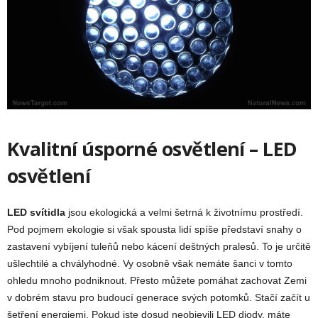
Kvalitní úsporné osvětlení – LED
osvětlení
LED svítidla
jsou ekologická a velmi šetrná k životnímu prostředí.
Pod pojmem ekologie si však spousta lidí spíše představí snahy o
zastavení vybíjení tuleňů nebo kácení deštných pralesů. To je určitě
ušlechtilé a chvályhodné. Vy osobně však nemáte šanci v tomto
ohledu mnoho podniknout. Přesto můžete pomáhat zachovat Zemi
v dobrém stavu pro budoucí generace svých potomků. Stačí začít u
šetření energiemi. Pokud jste dosud neobjevili LED diody, máte