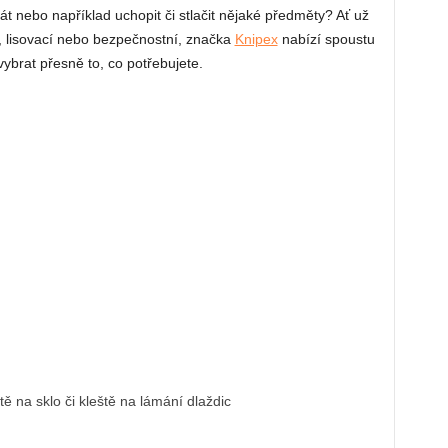
rát nebo například uchopit či stlačit nějaké předměty? Ať už
 lisovací nebo bezpečnostní, značka
Knipex
nabízí spoustu
 vybrat přesně to, co potřebujete.
tě na sklo či kleště na lámání dlaždic