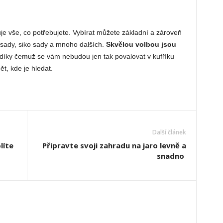
uje vše, co potřebujete. Vybírat můžete základní a zároveň
 sady, siko sady a mnoho dalších.
Skvělou volbou jsou
 díky čemuž se vám nebudou jen tak povalovat v kufříku
t, kde je hledat.
Další článek
líte
Připravte svoji zahradu na jaro levně a
snadno