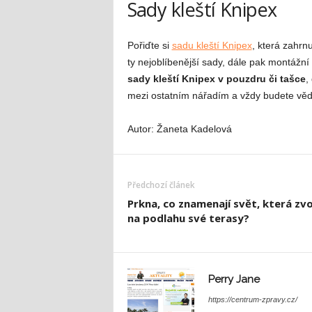
Sady kleští Knipex
Pořiďte si
sadu kleští Knipex
, která zahrn
ty nejoblíbenější sady, dále pak montážní
sady kleští Knipex v pouzdru či tašce
,
mezi ostatním nářadím a vždy budete vědě
Autor: Žaneta Kadelová
Předchozí článek
Prkna, co znamenají svět, která zvo
na podlahu své terasy?
Perry Jane
https://centrum-zpravy.cz/