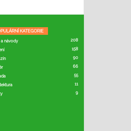
PULÁRNÍ KATEGORIE
208
 a návody
158
ení
90
zín
66
ér
55
ada
11
tektura
9
ty