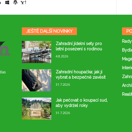
JEŠTĚ DALŠÍ NOVINKY
PO
Rady
Zahradní jídelní sety pro
letní posezení s rodinou
Bydl
4.8.2026
Maga
Interi
Zahradní houpačka: jak ji
tlas
Zahr
vybrat a bezpečně zavěsit
31.7.2026
Archi
Reali
Jak pečovat o koupací sud,
aby vydržel roky
31.7.2026