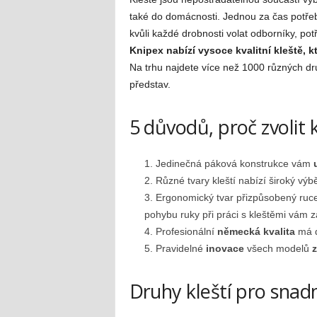
také do domácnosti. Jednou za čas potře
kvůli každé drobnosti volat odborníky, po
Knipex nabízí vysoce kvalitní kleště, k
Na trhu najdete více než 1000 různých d
představ.
5 důvodů, proč zvolit 
Jedinečná páková konstrukce vám
Různé tvary kleští nabízí široký výb
Ergonomický tvar přizpůsobený ruce 
pohybu ruky při práci s kleštěmi vám za
Profesionální
německá kvalita
má d
Pravidelné
inovace
všech modelů
z
Druhy kleští pro snad