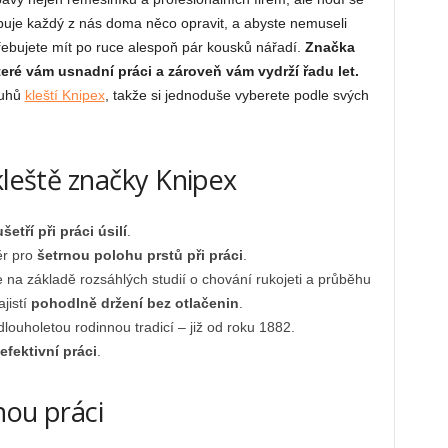
buje každý z nás doma něco opravit, a abyste nemuseli
třebujete mít po ruce alespoň pár kousků nářadí.
Značka
teré vám usnadní práci a zároveň vám vydrží řadu let.
ruhů
kleští Knipex
, takže si jednoduše vyberete podle svých
kleště značky Knipex
ušetří při práci úsilí
.
ěr pro
šetrnou polohu prstů při práci
.
na základě rozsáhlých studií o chování rukojeti a průběhu
jistí
pohodlně držení bez otlačenin
.
louholetou rodinnou tradicí – již od roku 1882.
efektivní práci
.
nou práci