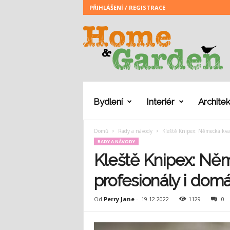
PŘIHLÁŠENÍ / REGISTRACE
H
o
m
e
a
n
d
G
Bydlení
Interiér
Architek
a
r
Domů
Rady a návody
Kleště Knipex: Německá kval
d
RADY A NÁVODY
e
n
Kleště Knipex: Něm
profesionály i dom
Od
Perry Jane
-
19.12.2022
1129
0