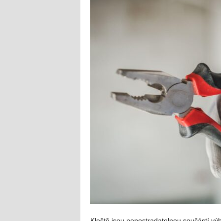
Kleště jsou nepostradatelnou součástí výb