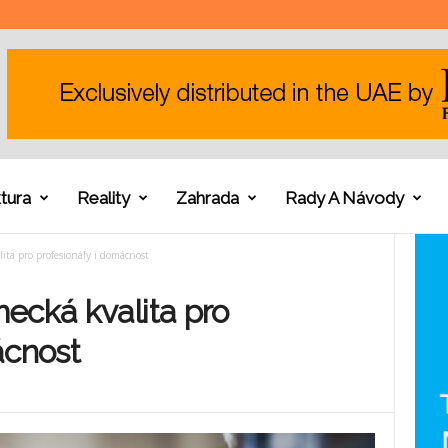
tura
Reality
Zahrada
Rady A Návody
ita pro profesionály i domácnost
ecká kvalita pro
ácnost