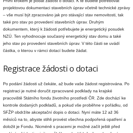
První krokem je podat žádost o dotaci. K té budete potřebovat
projektovou dokumentaci stavebních úprav včetně technické zprávy
– vše musí být zpracováno jak pro stávající stav nemovitosti, tak
také pro stav po provedení stavebních úprav. Druhým
dokumentem, který k žádosti potřebujete je energetický posudek
NZÚ. Ten vyhodnocuje současný energetický stav domu a také
jeho stav po provedení stavebních úprav. V této části se uvádí
částka, o kterou v rámci dotací budete žádat.
Registrace žádosti o dotaci
Po podání žádosti už čekáte, až bude vaše žádost registrována. Po
registraci je nutné doručit zpracované podklady na krajské
pracoviště Státního fondu životního prostředí ČR. Zde dochází ke
kontrole dodaných podkladů, a pokud vše proběhne v pořádku, od
SFŽP obdržíte akceptační dopis o dotaci. Nyní máte 12 až 36
měsíců na to, abyste stihli provést všechna podpořená opatření a
doložit je Fondu. Nicméně s pracemi je možné začít ještě před