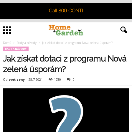
Domů
Rady a návody
Jak získat dotaci z programu Nová zelená úsporám?
RADY A NÁVODY
Jak získat dotaci z programu Nová
zelená úsporám?
Od
svet zeny
-
28.7.2021
1780
0