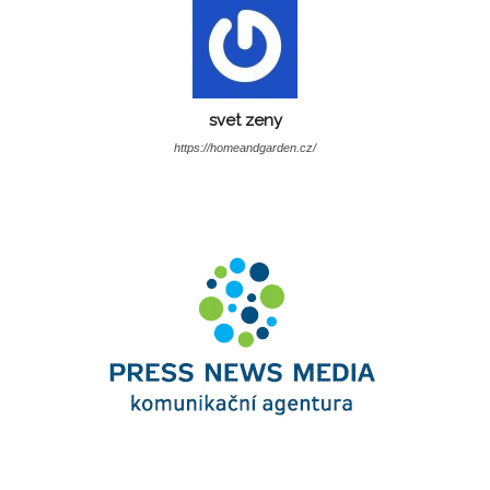
svet zeny
https://homeandgarden.cz/