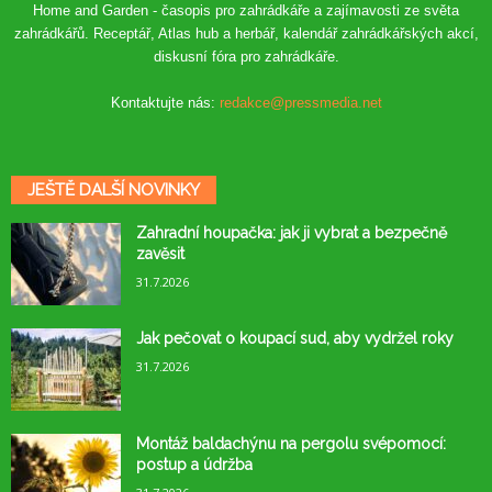
Home and Garden - časopis pro zahrádkáře a zajímavosti ze světa
zahrádkářů. Receptář, Atlas hub a herbář, kalendář zahrádkářských akcí,
diskusní fóra pro zahrádkáře.
Kontaktujte nás:
redakce@pressmedia.net
JEŠTĚ DALŠÍ NOVINKY
Zahradní houpačka: jak ji vybrat a bezpečně
zavěsit
31.7.2026
Jak pečovat o koupací sud, aby vydržel roky
31.7.2026
Montáž baldachýnu na pergolu svépomocí:
postup a údržba