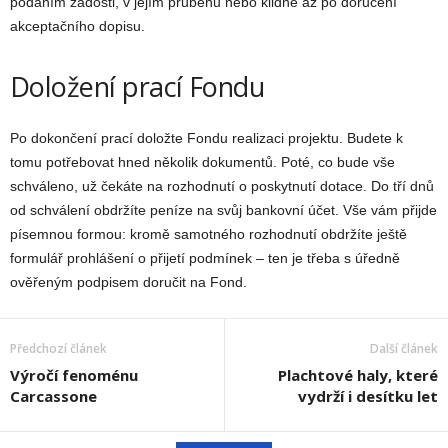
podáním žádosti, v jejím průběhu nebo klidně až po doručení
akceptačního dopisu.
Doložení prací Fondu
Po dokončení prací doložte Fondu realizaci projektu. Budete k
tomu potřebovat hned několik dokumentů. Poté, co bude vše
schváleno, už čekáte na rozhodnutí o poskytnutí dotace. Do tří dnů
od schválení obdržíte peníze na svůj bankovní účet. Vše vám přijde
písemnou formou: kromě samotného rozhodnutí obdržíte ještě
formulář prohlášení o přijetí podmínek – ten je třeba s úředně
ověřeným podpisem doručit na Fond.
Předchozí článek
Další článek
Výročí fenoménu
Plachtové haly, které
Carcassone
vydrží i desítku let