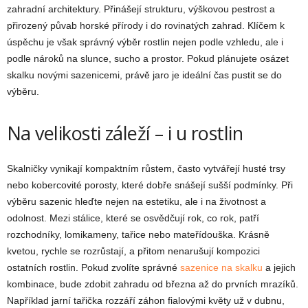
zahradní architektury. Přinášejí strukturu, výškovou pestrost a
přirozený půvab horské přírody i do rovinatých zahrad. Klíčem k
úspěchu je však správný výběr rostlin nejen podle vzhledu, ale i
podle nároků na slunce, sucho a prostor. Pokud plánujete osázet
skalku novými sazenicemi, právě jaro je ideální čas pustit se do
výběru.
Na velikosti záleží – i u rostlin
Skalničky vynikají kompaktním růstem, často vytvářejí husté trsy
nebo kobercovité porosty, které dobře snášejí sušší podmínky. Při
výběru sazenic hleďte nejen na estetiku, ale i na životnost a
odolnost. Mezi stálice, které se osvědčují rok, co rok, patří
rozchodníky, lomikameny, tařice nebo mateřídouška. Krásně
kvetou, rychle se rozrůstají, a přitom nenarušují kompozici
ostatních rostlin. Pokud zvolíte správné
sazenice na skalku
a jejich
kombinace, bude zdobit zahradu od března až do prvních mrazíků.
Například jarní tařička rozzáří záhon fialovými květy už v dubnu,