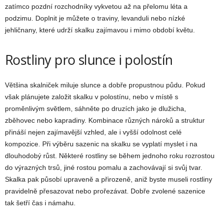
zatímco pozdní rozchodníky vykvetou až na přelomu léta a
podzimu. Doplnit je můžete o traviny, levanduli nebo nízké
jehličnany, které udrží skalku zajímavou i mimo období květu.
Rostliny pro slunce i polostín
Většina skalniček miluje slunce a dobře propustnou půdu. Pokud
však plánujete založit skalku v polostínu, nebo v místě s
proměnlivým světlem, sáhněte po druzích jako je dlužicha,
zběhovec nebo kapradiny. Kombinace různých nároků a struktur
přináší nejen zajímavější vzhled, ale i vyšší odolnost celé
kompozice. Při výběru sazenic na skalku se vyplatí myslet i na
dlouhodobý růst. Některé rostliny se během jednoho roku rozrostou
do výrazných trsů, jiné rostou pomalu a zachovávají si svůj tvar.
Skalka pak působí upraveně a přirozeně, aniž byste museli rostliny
pravidelně přesazovat nebo prořezávat. Dobře zvolené sazenice
tak šetří čas i námahu.