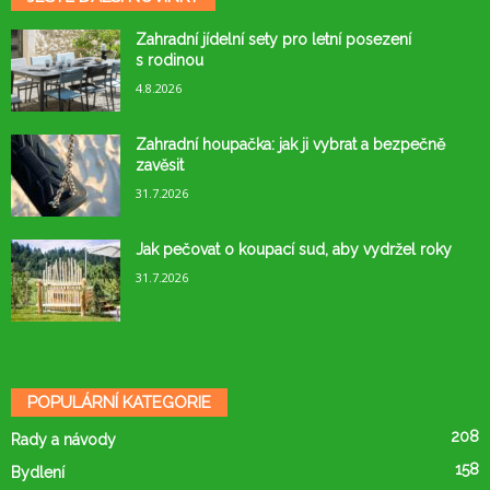
Zahradní jídelní sety pro letní posezení
s rodinou
4.8.2026
Zahradní houpačka: jak ji vybrat a bezpečně
zavěsit
31.7.2026
Jak pečovat o koupací sud, aby vydržel roky
31.7.2026
POPULÁRNÍ KATEGORIE
208
Rady a návody
158
Bydlení