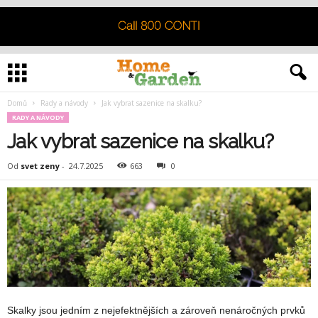
Domů
Rady a návody
Jak vybrat sazenice na skalku?
RADY A NÁVODY
Jak vybrat sazenice na skalku?
Od
svet zeny
-
24.7.2025
663
0
Skalky jsou jedním z nejefektnějších a zároveň nenáročných prvků