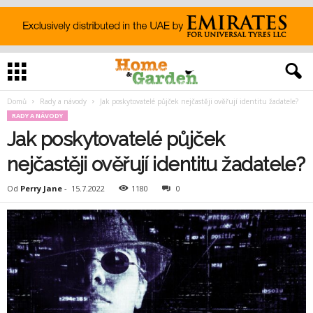
Domů
Rady a návody
Jak poskytovatelé půjček nejčastěji ověřují identitu žadatele?
RADY A NÁVODY
Jak poskytovatelé půjček
nejčastěji ověřují identitu žadatele?
Od
Perry Jane
-
15.7.2022
1180
0