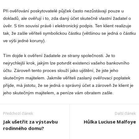
Při ověřování poskytovatelé půjček často nezůstávají pouze u
dokladů, ale ověřují i to, zda daný účet skutečně vlastní žadatel o
úvěr. S tím souvisí právě i elektronický podpis. Ten klient realizuje
tak, že zašle věřiteli symbolickou částku (většinou se jedná o částku
ve výši jedné koruny).
Tím dojde k ověření žadatele ze strany společnosti. Je to
nejrychlejší krok, jakým lze potvrdit existenci vašeho bankovního
účtu. Zároveň tento proces slouží jako ujištění, že jste jeho
skutečným majitelem. Jakmile věřiteli zaslaný ověřovací poplatek
přijde, má jistotu, že se jedná o správný účet a zároveň že klient je
jeho skutečným majitelem, a peníze vám obratem zašle.
Předchozí článek
Další článek
Jak ušetřit za výstavbu
Hůlka Luciuse Malfoye
rodinného domu?