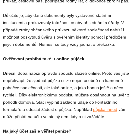
průkaz, cestovní pas, popřípadě rodný list, či dokonce zbrojní pas.
Důležité je, aby dané dokumenty byly vystavené státními
institucemi a prokazovaly totožnost osoby při jednání s úřady. V
případě ztráty občanského průkazu některé společnosti nabízí i
možnost poskytnutí úvěru s ověřením identity pomocí předložení
jiných dokumentů. Nemusí se tedy vždy jednat o překážku.
Ověřování probíhá také u online půjček
Dnešní doba nabízí opravdu spoustu služeb online. Proto vás jistě
nepřekvapí, že sjednat půjčku si lze nejen osobně na kamenné
pobočce společnosti, ale také online, a jako bonus ještě o něco
rychleji. Díky elektronickému podpisu můžete dosáhnout na úvěr z
pohodlí domova. Stačí vyplnit základní údaje do kontaktního
formuláře a odeslat žádost o půjčku. Například
půjčka ihned
vám
může přistát na účtu ve stejný den, kdy o ni zažádáte.
Na jaký účet zašle věřitel peníze?