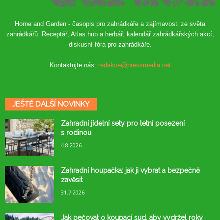
Home and Garden - časopis pro zahrádkáře a zajímavosti ze světa
zahrádkářů. Receptář, Atlas hub a herbář, kalendář zahrádkářských akcí,
diskusní fóra pro zahrádkáře.
Kontaktujte nás:
redakce@pressmedia.net
JEŠTĚ DALŠÍ NOVINKY
Zahradní jídelní sety pro letní posezení
s rodinou
4.8.2026
Zahradní houpačka: jak ji vybrat a bezpečně
zavěsit
31.7.2026
Jak pečovat o koupací sud, aby vydržel roky