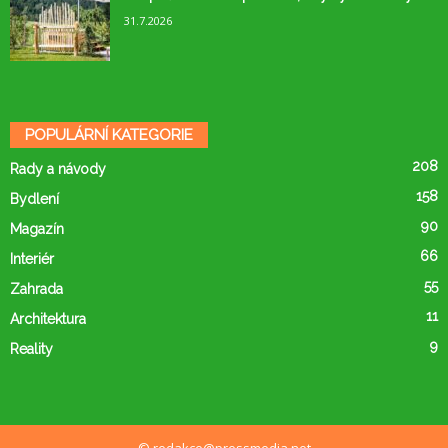
31.7.2026
POPULÁRNÍ KATEGORIE
208
Rady a návody
158
Bydlení
90
Magazín
66
Interiér
55
Zahrada
11
Architektura
9
Reality
© redakce@pressmedia.net