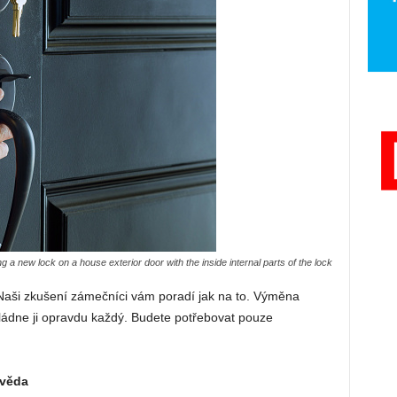
ng a new lock on a house exterior door with the inside internal parts of the lock
 Naši zkušení zámečníci vám poradí jak na to. Výměna
vládne ji opravdu každý. Budete potřebovat pouze
 věda