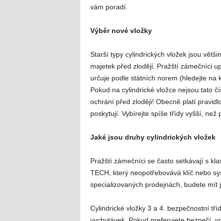
vám poradí.
Výběr nové vložky
Starší typy cylindrických vložek jsou vět
majetek před zloději. Pražští zámečníci up
určuje podle státních norem (hledejte n
Pokud na cylindrické vložce nejsou tato č
ochrání před zloději! Obecně platí pravidlo
poskytují. Vybírejte spíše třídy vyšší, než
Jaké jsou druhy cylindrických vložek
Pražští zámečníci se často setkávají s k
TECH, který neopotřebovává klíč nebo s
specializovaných prodejnách, budete mít ji
Cylindrické vložky 3 a 4. bezpečnostní tří
vychytávek. Pokud preferujete bezpečí, v