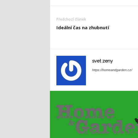
Předchozí článek
Ideální čas na zhubnutí
svet zeny
https://homeandgarden.cz/