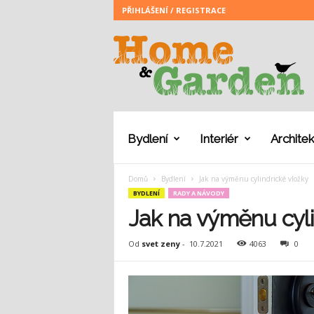
PŘIHLÁŠENÍ / REGISTRACE
H
o
m
e
a
n
d
G
Bydlení
Interiér
Architek
a
r
Domů
Bydlení
Jak na výměnu cylindrické vložky
d
BYDLENÍ
RADY A NÁVODY
e
n
Jak na výměnu cyli
Od
svet zeny
-
10.7.2021
4063
0