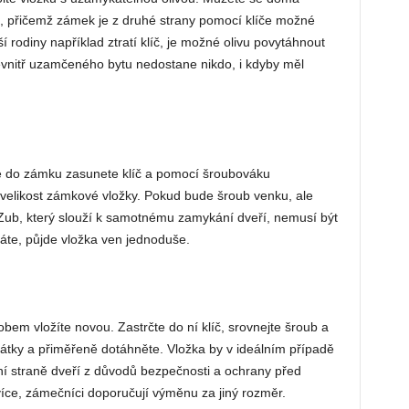
, přičemž zámek je z druhé strany pomocí klíče možné
odiny například ztratí klíč, je možné olivu povytáhnout
evnitř uzamčeného bytu nedostane nikdo, i kdyby měl
e do zámku zasunete klíč a pomocí šroubováku
i velikost zámkové vložky. Pokud bude šroub venku, ale
 Zub, který slouží k samotnému zamykání dveří, nemusí být
náte, půjde vložka ven jednoduše.
bem vložíte novou. Zastrčte do ní klíč, srovnejte šroub a
pátky a přiměřeně dotáhněte. Vložka by v ideálním případě
í straně dveří z důvodů bezpečnosti a ochrany před
více, zámečníci doporučují výměnu za jiný rozměr.