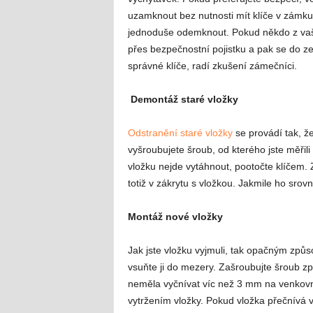
uzamknout bez nutnosti mít klíče v zámku
jednoduše odemknout. Pokud někdo z vaší r
přes bezpečnostní pojistku a pak se do z
správné klíče, radí zkušení zámečníci.
Demontáž staré vložky
Odstranění staré vložky
se provádí tak, ž
vyšroubujete šroub, od kterého jste měřil
vložku nejde vytáhnout, pootočte klíčem.
totiž v zákrytu s vložkou. Jakmile ho srov
Montáž nové vložky
Jak jste vložku vyjmuli, tak opačným způso
vsuňte ji do mezery. Zašroubujte šroub z
neměla vyčnívat víc než 3 mm na venkovn
vytržením vložky. Pokud vložka přečnívá 