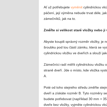
Ať už potřebujete
vyměnit
cylindrickou vl
páčení, její výměna nebude trvat déle, ja
zámečníků, jak na to.
Změřte si velikost staré vložky nebo j
Abyste koupili správný rozměr vložky, je n
šroubku pod tou částí zámku, která se vys
cylindrickou vložku ve dveřích a slouží ja
Zámečníci radí měřit cylindrickou vložku 
straně dveří. Jde o místo, kde vložka vys
A.
Poté od toho stejného středu změřte ste
dveří a získáte rozměr B. Tyto rozměry se u
budete potřebovat (například 30 mm + 35 
dveře bez vložky, vyjměte cylindrickou v