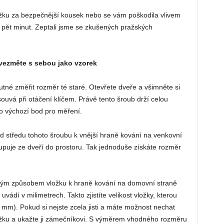
ožku za bezpečnější kousek nebo se vám poškodila vlivem
k pět minut. Zeptali jsme se zkušených pražských
i vezměte s sebou jako vzorek
utné změřit rozměr té staré. Otevřete dveře a všimněte si
ouvá při otáčení klíčem. Právě tento šroub drží celou
ko výchozí bod pro měření.
od středu tohoto šroubu k vnější hraně kování na venkovní
tupuje ze dveří do prostoru. Tak jednoduše získáte rozměr
jným způsobem vložku k hraně kování na domovní straně
vádí v milimetrech. Takto zjistíte velikost vložky, kterou
mm). Pokud si nejste zcela jisti a máte možnost nechat
ložku a ukažte ji zámečníkovi. S výměrem vhodného rozměru