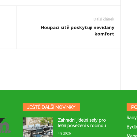
Další článek
Houpací sítě poskytují nevídaný
komfort
JEŠTĚ DALŠÍ NOVINKY
PO
Rady
Zahradní jídelní sety pro
letní posezení s rodinou
Bydl
4.8.2026
Maga