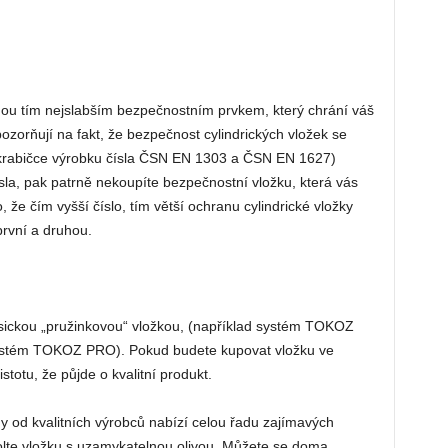
šinou tím nejslabším bezpečnostním prvkem, který chrání váš
ozorňují na fakt, že bezpečnost cylindrických vložek se
a krabičce výrobku čísla ČSN EN 1303 a ČSN EN 1627)
ísla, pak patrně nekoupíte bezpečnostní vložku, která vás
, že čím vyšší číslo, tím větší ochranu cylindrické vložky
 první a druhou.
lasickou „pružinkovou“ vložkou, (například systém TOKOZ
ystém TOKOZ PRO). Pokud budete kupovat vložku ve
stotu, že půjde o kvalitní produkt.
dy od kvalitních výrobců nabízí celou řadu zajímavých
olte vložku s uzamykatelnou olivou. Můžete se doma