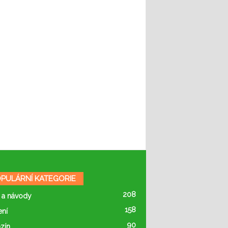
PULÁRNÍ KATEGORIE
208
 a návody
158
ení
90
zín