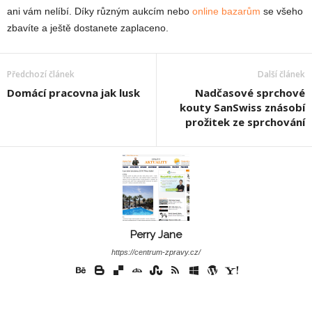
ani vám nelíbí. Díky různým aukcím nebo
online bazarům
se všeho
zbavíte a ještě dostanete zaplaceno.
Předchozí článek
Další článek
Domácí pracovna jak lusk
Nadčasové sprchové
kouty SanSwiss znásobí
prožitek ze sprchování
Perry Jane
https://centrum-zpravy.cz/