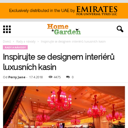
Domů
Rady a návody
Inspirujte se designem interiérů luxusních kasin
RADY A NÁVODY
Inspirujte se designem interiérů
luxusních kasin
Od
Perry Jane
-
17.4.2018
4475
0