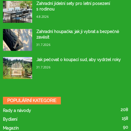
Zahradní jídelní sety pro letní posezení
s rodinou
4.8.2026
Zahradní houpačka: jak ji vybrat a bezpečně
zavěsit
31.7.2026
Jak pečovat o koupací sud, aby vydržel roky
31.7.2026
POPULÁRNÍ KATEGORIE
208
Rady a návody
158
Bydlení
90
Magazín