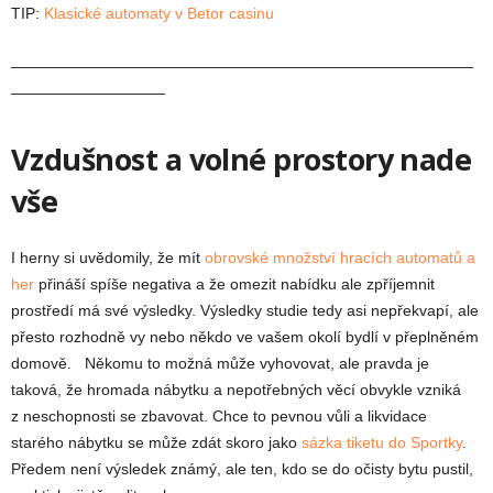
TIP:
Klasické automaty v Betor casinu
——————————————————————————————
——————————
Vzdušnost a volné prostory nade
vše
I herny si uvědomily, že mít
obrovské množství hracích automatů a
her
přináší spíše negativa a že omezit nabídku ale zpříjemnit
prostředí má své výsledky. Výsledky studie tedy asi nepřekvapí, ale
přesto rozhodně vy nebo někdo ve vašem okolí bydlí v přeplněném
domově. Někomu to možná může vyhovovat, ale pravda je
taková, že hromada nábytku a nepotřebných věcí obvykle vzniká
z neschopnosti se zbavovat. Chce to pevnou vůli a likvidace
starého nábytku se může zdát skoro jako
sázka tiketu do Sportky
.
Předem není výsledek známý, ale ten, kdo se do očisty bytu pustil,