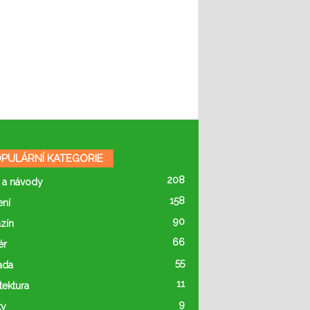
PULÁRNÍ KATEGORIE
208
 a návody
158
ení
90
zín
66
ér
55
ada
11
tektura
9
ty