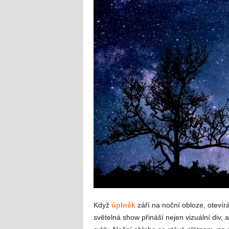
Když
úplněk
září na noční obloze, otevír
světelná show přináší nejen vizuální div, 