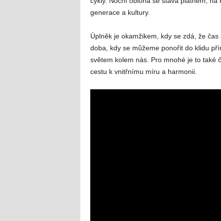
cykly. Noční obloha se stává plátnem, na n
generace a kultury.
Úplněk je okamžikem, kdy se zdá, že čas 
doba, kdy se můžeme ponořit do klidu přír
světem kolem nás. Pro mnohé je to také ča
cestu k vnitřnímu míru a harmonii.