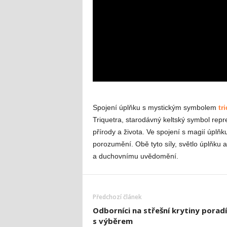
Spojení úplňku s mystickým symbolem
tr
Triquetra, starodávný keltský symbol repr
přírody a života. Ve spojení s magií úplňk
porozumění. Obě tyto síly, světlo úplňku 
a duchovnímu uvědomění.
Předchozí článek
Odborníci na střešní krytiny poradí
s výběrem