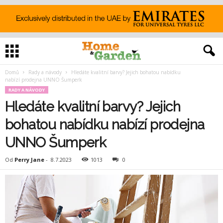
Domů
Rady a návody
Hledáte kvalitní barvy? Jejich bohatou nabídku
nabízí prodejna UNNO Šumperk
RADY A NÁVODY
Hledáte kvalitní barvy? Jejich
bohatou nabídku nabízí prodejna
UNNO Šumperk
Od
Perry Jane
-
8.7.2023
1013
0