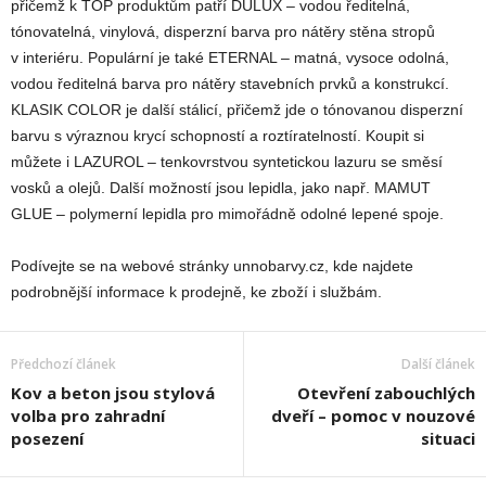
přičemž k TOP produktům patří DULUX – vodou ředitelná,
tónovatelná, vinylová, disperzní barva pro nátěry stěna stropů
v interiéru. Populární je také ETERNAL – matná, vysoce odolná,
vodou ředitelná barva pro nátěry stavebních prvků a konstrukcí.
KLASIK COLOR je další stálicí, přičemž jde o tónovanou disperzní
barvu s výraznou krycí schopností a roztíratelností. Koupit si
můžete i LAZUROL – tenkovrstvou syntetickou lazuru se směsí
vosků a olejů. Další možností jsou lepidla, jako např. MAMUT
GLUE – polymerní lepidla pro mimořádně odolné lepené spoje.
Podívejte se na webové stránky unnobarvy.cz, kde najdete
podrobnější informace k prodejně, ke zboží i službám.
Předchozí článek
Další článek
Kov a beton jsou stylová
Otevření zabouchlých
volba pro zahradní
dveří – pomoc v nouzové
posezení
situaci