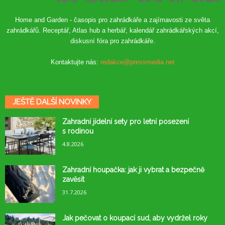
Home and Garden - časopis pro zahrádkáře a zajímavosti ze světa
zahrádkářů. Receptář, Atlas hub a herbář, kalendář zahrádkářských akcí,
diskusní fóra pro zahrádkáře.
Kontaktujte nás:
redakce@pressmedia.net
JEŠTĚ DALŠÍ NOVINKY
Zahradní jídelní sety pro letní posezení
s rodinou
4.8.2026
Zahradní houpačka: jak ji vybrat a bezpečně
zavěsit
31.7.2026
Jak pečovat o koupací sud, aby vydržel roky