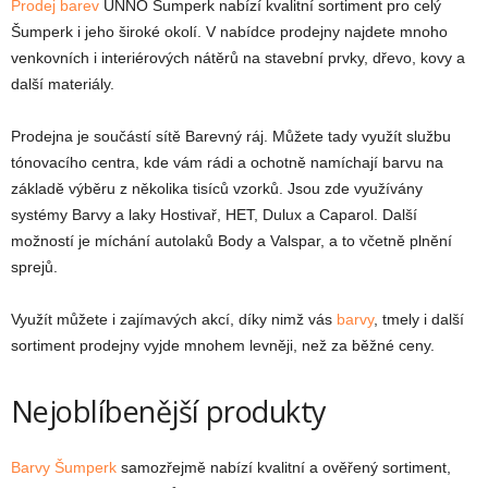
Prodej barev
UNNO Šumperk nabízí kvalitní sortiment pro celý
Šumperk i jeho široké okolí. V nabídce prodejny najdete mnoho
venkovních i interiérových nátěrů na stavební prvky, dřevo, kovy a
další materiály.
Prodejna je součástí sítě Barevný ráj. Můžete tady využít službu
tónovacího centra, kde vám rádi a ochotně namíchají barvu na
základě výběru z několika tisíců vzorků. Jsou zde využívány
systémy Barvy a laky Hostivař, HET, Dulux a Caparol. Další
možností je míchání autolaků Body a Valspar, a to včetně plnění
sprejů.
Využít můžete i zajímavých akcí, díky nimž vás
barvy
, tmely i další
sortiment prodejny vyjde mnohem levněji, než za běžné ceny.
Nejoblíbenější produkty
Barvy Šumperk
samozřejmě nabízí kvalitní a ověřený sortiment,