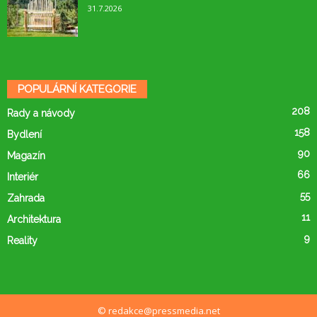
31.7.2026
POPULÁRNÍ KATEGORIE
208
Rady a návody
158
Bydlení
90
Magazín
66
Interiér
55
Zahrada
11
Architektura
9
Reality
© redakce@pressmedia.net