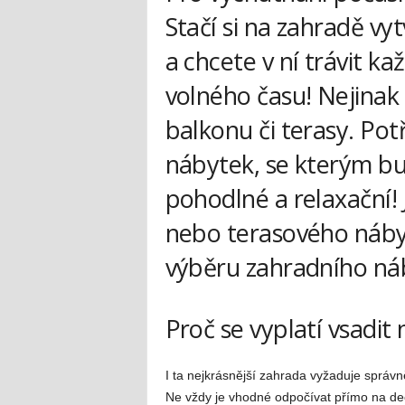
Stačí si na zahradě vy
a chcete v ní trávit k
volného času! Nejina
balkonu či terasy. Pot
nábytek, se kterým b
pohodlné a relaxační!
nebo terasového nábyt
výběru zahradního ná
Proč se vyplatí vsadit
I ta nejkrásnější zahrada vyžaduje správně
Ne vždy je vhodné odpočívat přímo na dec