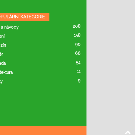
PULÁRNÍ KATEGORIE
208
 a návody
158
ení
90
zín
66
ér
54
ada
11
tektura
9
ty