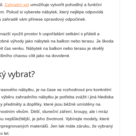
ůl.
Zahradní set
umožňuje vytvořit pohodlný a funkční
bem. Pokud si vyberete nábytek, který nejlépe odpovídá
a zahradě vám přinese opravdový odpočinek.
zší využít prostor k uspořádání setkání s přáteli a
dobné výhody jako nábytek na balkon nebo terasu. Je škoda
ávit čas venku. Nábytek na balkon nebo terasu je skvělý
ištního chaosu cítit jako na dovolené.
ký vybrat?
erasového nábytku, je na čase se rozhodnout pro konkrétní
 výběru zahradního nábytku je potřeba zvážit i jiná hlediska
y předměty a doplňky, které jsou běžně umístěny na
ostním vlivům. Déšť, sluneční záření, kroupy, ale i mráz
 nejdůležitější, je jeho životnost. Vybírejte modely, které
mpregnovaných materiálů. Jen tak máte záruku, že vybraný
 let.