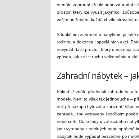
nemáte zahradní křeslo nebo zahradní st
prostor, který lze využít jakýmkoli způso
vašim potřebám, každá chvíle strávená n
S funkčním zahradním nábytkem je také sna
rodinou a dokonce i speciálních akcí. Po
nevyužít další prostor, který umožňuje tr
způsob, jak se i v ruchu velkoměsta a sídl
Zahradní nábytek – ja
Pokud již znáte přednosti zahradního a t
modely. Není to však tak jednoduché – při
než při nákupu bytového zařízení. Všechn
zahradě, jsou vystaveny škodlivým povětrn
nebo sníh. Co je tedy u zahradního nábytku
jsou vyrobeny z odolných nebo správně i
nábytek bude vypadat bezvadně po mnoho