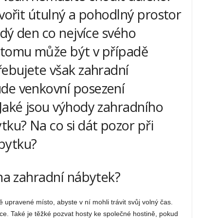
tvořit útulný a pohodlný prostor
aždý den co nejvíce svého
k tomu může být v případě
řebujete však zahradní
ude venkovní posezení
 Jaké jsou výhody zahradního
ku? Na co si dát pozor při
bytku?
 na zahradní nábytek?
 upravené místo, abyste v ní mohli trávit svůj volný čas.
e. Také je těžké pozvat hosty ke společné hostině, pokud