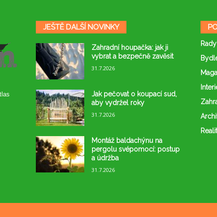
JEŠTĚ DALŠÍ NOVINKY
PO
Rady
Zahradní houpačka: jak ji
vybrat a bezpečně zavěsit
Bydl
31.7.2026
Maga
Interi
Jak pečovat o koupací sud,
tlas
Zahr
aby vydržel roky
31.7.2026
Archi
Reali
Montáž baldachýnu na
pergolu svépomocí: postup
a údržba
31.7.2026