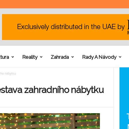
tura
Reality
Zahrada
Rady A Návody
ního nábytku
estava zahradního nábytku