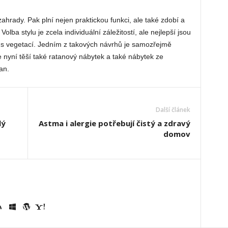
ahrady. Pak plní nejen praktickou funkci, ale také zdobí a
lba stylu je zcela individuální záležitostí, ale nejlepší jsou
 s vegetací. Jedním z takových návrhů je samozřejmě
 nyní těší také ratanový nábytek a také nábytek ze
an.
Další článek
lý
Astma i alergie potřebují čistý a zdravý
domov