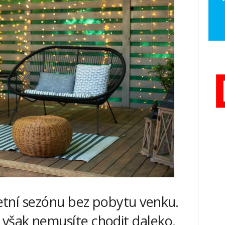
 letní sezónu bez pobytu venku.
 však nemusíte chodit daleko.