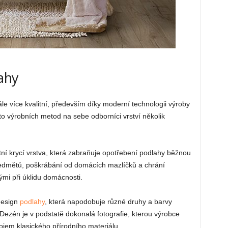
ahy
le více kvalitní, především díky moderní technologii výroby
to výrobních metod na sebe odborníci vrství několik
ní krycí vrstva, která zabraňuje opotřebení podlahy běžnou
ředmětů, poškrábání od domácích mazlíčků a chrání
mi při úklidu domácnosti.
 design
podlahy
, která napodobuje různé druhy a barvy
ezén je v podstatě dokonalá fotografie, kterou výrobce
ojem klasického přírodního materiálu.