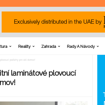
tura
Reality
Zahrada
Rady A Návody
lovoucí podlahy pro váš domov!
ní laminátové plovoucí
omov!