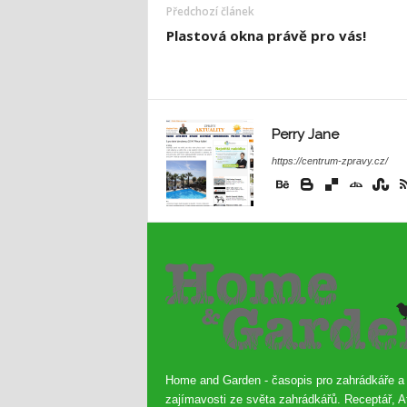
Předchozí článek
Plastová okna právě pro vás!
Perry Jane
https://centrum-zpravy.cz/
Home and Garden - časopis pro zahrádkáře a
zajímavosti ze světa zahrádkářů. Receptář, A