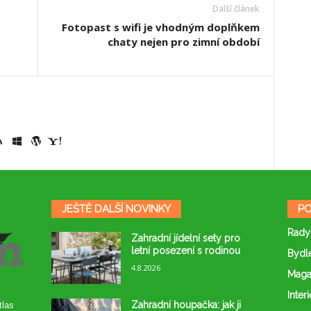
Další článek
Fotopast s wifi je vhodným doplňkem
chaty nejen pro zimní období
JEŠTĚ DALŠÍ NOVINKY
PO
Rady
Zahradní jídelní sety pro
letní posezení s rodinou
Bydl
4.8.2026
Maga
Interi
Zahradní houpačka: jak ji
tlas