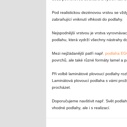
Pod realistickou dezénovou vrstvu se vžd
zabraňující vniknutí vlhkosti do podlahy.
Nejspodnější vrstvou je vrstva vyrovnávac
podlahu, která vydrží všechny nástrahy d
Mezi nejžádanější patří např.
podlaha EG
povrchů, ale také různé formáty lamel a p
Při volbě laminátové plovoucí podlahy r
Laminátová plovoucí podlaha s vámi proži
procházet.
Doporučujeme navštívit např. Svět podlah
vhodné podlahy, ale i s realizací.