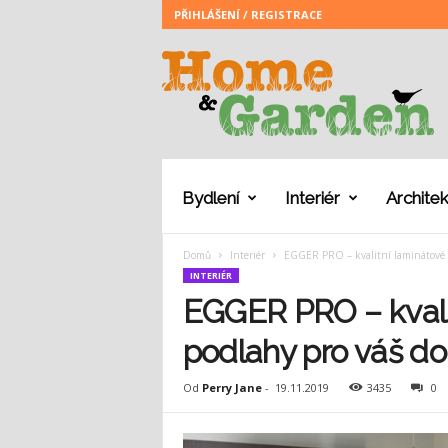
PŘIHLÁŠENÍ / REGISTRACE
H
o
m
e
a
n
d
G
Bydlení
Interiér
Architek
a
r
Domů
Interiér
EGGER PRO – kvalitní laminátové p
d
INTERIÉR
e
n
EGGER PRO – kvalit
podlahy pro váš d
Od
Perry Jane
-
19.11.2019
3435
0