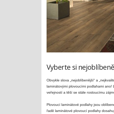
Vyberte si nejoblíbeně
Obvykle slova „nejoblíbenější“ a „nejkval
laminátovými plovoucími podlahami ano! L
veřejností a těší se stále rostoucímu zájm
Plovoucí laminátové podlahy jsou oblíbe
řadě laminátové plovoucí podlahy dosahují 