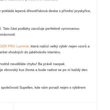
y pokládá lepená dřevotřísková deska s příměsí pryskyřice,
í. Tato část podlahy zaručuje perfektně vyrovnanou
omácností.
GER PRO Laminát,
která nabízí velký výběr nejen vzorů a
arket vhodných do jakéhokoliv interiéru.
ozhodně neuděláte chybu! Ba právě naopak.
je obrovský kus života a bude radost se po ní každý den
 společnosti Supellex, kde vám poradí nejen s výběrem