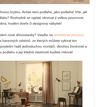
ahovou krytinu. Avšak není podlaha, jako podlaha! Víte, jak
dlahu? Rozhodně se vyplatí věnovat jí velkou pozornost.
okna, kvalitní dveře či designový nábytek!
itelem nové dřevostavby? Vsaďte na
laminátové plovoucí
a barevných odstínů, ze kterých můžete vybírat ten
eposlední řadě jednoduchou montáží, dlouhou životnosti a
podlahu a její kladné vlastnosti budete milovat!