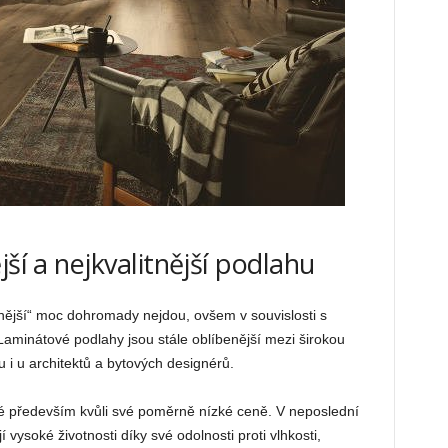
jší a nejkvalitnější podlahu
itnější“ moc dohromady nejdou, ovšem v souvislosti s
aminátové podlahy jsou stále oblíbenější mezi širokou
u i u architektů a bytových designérů.
né především kvůli své poměrně nízké ceně. V neposlední
vysoké životnosti díky své odolnosti proti vlhkosti,