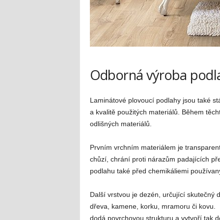
Odborná výroba podl
Laminátové plovoucí podlahy jsou také stá
a kvalitě použitých materiálů. Během těch
odlišných materiálů.
Prvním vrchním materiálem je transparent
chůzí, chrání proti nárazům padajících p
podlahu také před chemikáliemi používaný
Další vrstvou je dezén, určující skutečný
dřeva, kamene, korku, mramoru či kovu. D
dodá povrchovou strukturu a vytvoří tak d