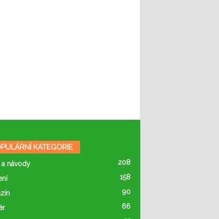
PULÁRNÍ KATEGORIE
208
 a návody
158
ení
90
zín
66
ér