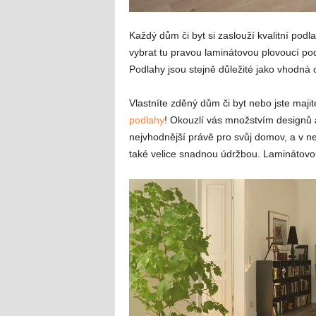
Každý dům či byt si zaslouží kvalitní podl
vybrat tu pravou laminátovou plovoucí po
Podlahy jsou stejně důležité jako vhodná 
Vlastníte zděný dům či byt nebo jste maj
podlahy
! Okouzlí vás množstvím designů 
nejvhodnější právě pro svůj domov, a v n
také velice snadnou údržbou. Laminátovou 