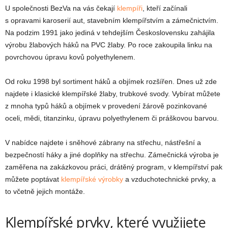
U společnosti BezVa na vás čekají
klempíři
, kteří začínali
s opravami karoserií aut, stavebním klempířstvím a zámečnictvím.
Na podzim 1991 jako jediná v tehdejším Československu zahájila
výrobu žlabových háků na PVC žlaby. Po roce zakoupila linku na
povrchovou úpravu kovů polyethylenem.
Od roku 1998 byl sortiment háků a objímek rozšířen. Dnes už zde
najdete i klasické klempířské žlaby, trubkové svody. Vybírat můžete
z mnoha typů háků a objímek v provedení žárově pozinkované
oceli, mědi, titanzinku, úpravu polyethylenem či práškovou barvou.
V nabídce najdete i sněhové zábrany na střechu, nástřešní a
bezpečností háky a jiné doplňky na střechu. Zámečnická výroba je
zaměřena na zakázkovou práci, drátěný program, v klempířství pak
můžete poptávat
klempířské výrobky
a vzduchotechnické prvky, a
to včetně jejich montáže.
Klempířské prvky, které využijete