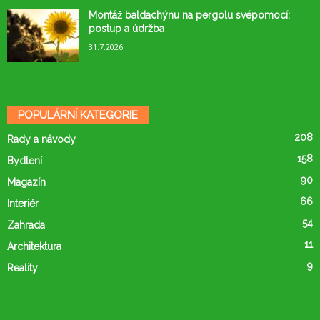
Montáž baldachýnu na pergolu svépomocí:
postup a údržba
31.7.2026
POPULÁRNÍ KATEGORIE
208
Rady a návody
158
Bydlení
90
Magazín
66
Interiér
54
Zahrada
11
Architektura
9
Reality