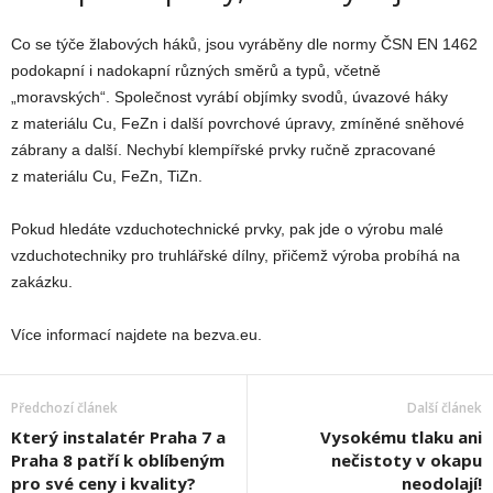
Co se týče žlabových háků, jsou vyráběny dle normy ČSN EN 1462
podokapní i nadokapní různých směrů a typů, včetně
„moravských“. Společnost vyrábí objímky svodů, úvazové háky
z materiálu Cu, FeZn i další povrchové úpravy, zmíněné sněhové
zábrany a další. Nechybí klempířské prvky ručně zpracované
z materiálu Cu, FeZn, TiZn.
Pokud hledáte vzduchotechnické prvky, pak jde o výrobu malé
vzduchotechniky pro truhlářské dílny, přičemž výroba probíhá na
zakázku.
Více informací najdete na bezva.eu.
Předchozí článek
Další článek
Který instalatér Praha 7 a
Vysokému tlaku ani
Praha 8 patří k oblíbeným
nečistoty v okapu
pro své ceny i kvality?
neodolají!