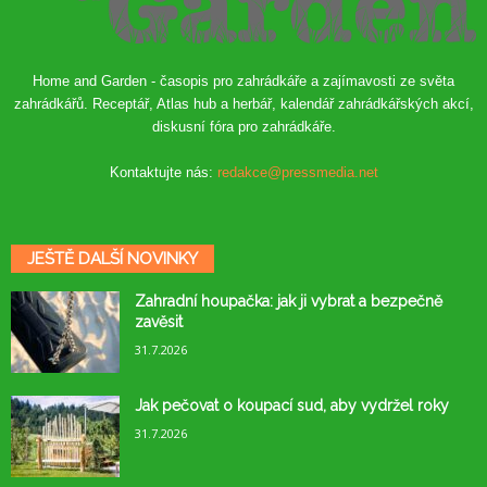
Home and Garden - časopis pro zahrádkáře a zajímavosti ze světa
zahrádkářů. Receptář, Atlas hub a herbář, kalendář zahrádkářských akcí,
diskusní fóra pro zahrádkáře.
Kontaktujte nás:
redakce@pressmedia.net
JEŠTĚ DALŠÍ NOVINKY
Zahradní houpačka: jak ji vybrat a bezpečně
zavěsit
31.7.2026
Jak pečovat o koupací sud, aby vydržel roky
31.7.2026