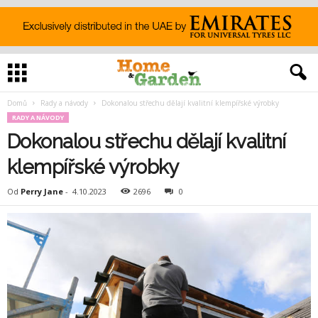
Domů
Rady a návody
Dokonalou střechu dělají kvalitní klempířské výrobky
RADY A NÁVODY
Dokonalou střechu dělají kvalitní
klempířské výrobky
Od
Perry Jane
-
4.10.2023
2696
0