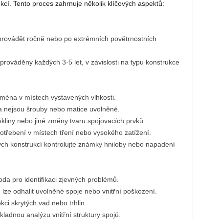
ukcí. Tento proces zahrnuje několik klíčových aspektů:
 provádět ročně nebo po extrémních povětrnostních
prováděny každých 3-5 let, v závislosti na typu konstrukce
jména v místech vystavených vlhkosti.
da nejsou šrouby nebo matice uvolněné.
kliny nebo jiné změny tvaru spojovacích prvků.
třebení v místech tření nebo vysokého zatížení.
ých konstrukcí kontrolujte známky hniloby nebo napadení
da pro identifikaci zjevných problémů.
 lze odhalit uvolněné spoje nebo vnitřní poškození.
kci skrytých vad nebo trhlin.
adnou analýzu vnitřní struktury spojů.