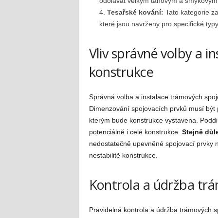
odolávat velkým tahovým a smykovým 
Tesařské kování:
Tato kategorie za
které jsou navrženy pro specifické typ
Vliv správné volby a i
konstrukce
Správná volba a instalace trámových spojo
Dimenzování spojovacích prvků musí být
kterým bude konstrukce vystavena. Poddi
potenciálně i celé konstrukce.
Stejně důle
nedostatečně upevněné spojovací prvky ne
nestabilitě konstrukce.
Kontrola a údržba tr
Pravidelná kontrola a údržba trámových s