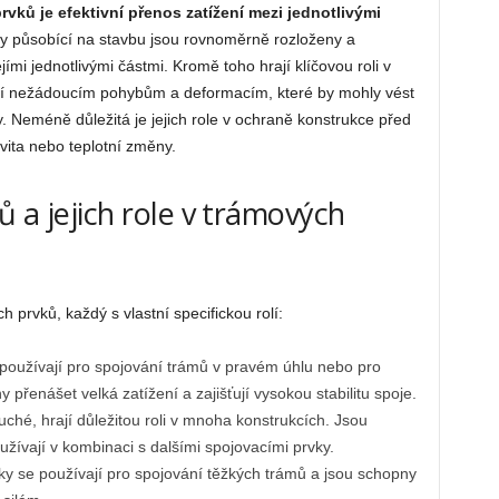
vků je efektivní přenos zatížení mezi jednotlivými
íly působící na stavbu jsou rovnoměrně rozloženy a
jími jednotlivými částmi. Kromě toho hrají klíčovou roli v
brání nežádoucím pohybům a deformacím, které by mohly vést
 Neméně důležitá je jejich role v ochraně konstrukce před
tivita nebo teplotní změny.
 a jejich role v trámových
 prvků, každý s vlastní specifickou rolí:
používají pro spojování trámů v pravém úhlu nebo pro
řenášet velká zatížení a zajišťují vysokou stabilitu spoje.
ché, hrají důležitou roli v mnoha konstrukcích. Jsou
oužívají v kombinaci s dalšími spojovacími prvky.
ky se používají pro spojování těžkých trámů a jsou schopny