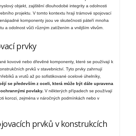
lový objekt, zajištění dlouhodobé integrity a odolnosti
bního projektu. V tomto kontextu hrají trámové spojovací
ě nenápadné komponenty jsou ve skutečnosti páteří mnoha
bilitu a odolnost vůči různým zatížením a vnějším vlivům.
vací prvky
ané kovové nebo dřevěné komponenty, které se používají k
nstrukčních prvků v stavebnictví. Tyto prvky zahrnují
řebíků a vrutů až po sofistikované ocelové úhelníky,
bějí se především z oceli, která může být dále upravena
 ochrannými povlaky.
V některých případech se používají
roti korozi, zejména v náročných podmínkách nebo v
ovacích prvků v konstrukcích