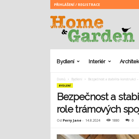
PŘIHLÁŠENÍ / REGISTRACE
H
o
m
e
a
n
d
G
Bydlení
Interiér
Architek
a
r
Domů
Bydlení
Bezpečnost a stabilita konstrukcí –
d
BYDLENÍ
e
n
Bezpečnost a stabil
role trámových spo
Od
Perry Jane
-
14.8.2024
1880
0