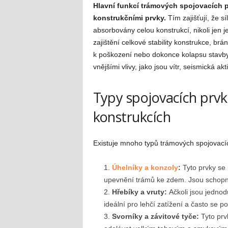
Hlavní funkcí trámových spojovacích pr
konstrukčními prvky.
Tím zajišťují, že s
absorbovány celou konstrukcí, nikoli jen je
zajištění celkové stability konstrukce, 
k poškození nebo dokonce kolapsu stavby.
vnějšími vlivy, jako jsou vítr, seismická ak
Typy spojovacích prvků
konstrukcích
Existuje mnoho typů trámových spojovacích
Úhelníky a konzoly
:
Tyto prvky se 
upevnění trámů ke zdem. Jsou schopny p
Hřebíky a vruty:
Ačkoli jsou jednodu
ideální pro lehčí zatížení a často se p
Svorníky a závitové tyče:
Tyto prv