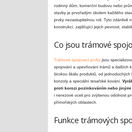
rodinný dům, komerční budovu nebo průmys
stavby je prvořadým úkolem každého stave
prvky nezastupitelnou roli. Tyto zdánliv
konstrukcí, zajišťující jejich pevnost, sta
Co jsou trámové spojo
Trámové spojovací prvky
jsou specializov
spojování a upevňování trámů a dalších ko
širokou škálu produktů, od jednoduchých h
konzoly a speciální tesařské kování.
Vyrá
proti korozi pozinkováním nebo jinými
i nerezové oceli pro zvýšenou odolnost p
přímořských oblastech.
Funkce trámových spoj