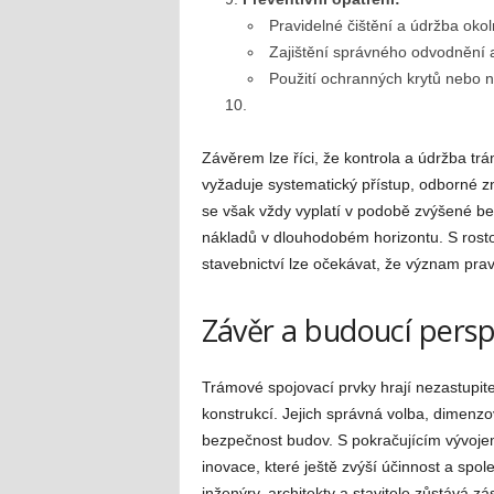
Pravidelné čištění a údržba okol
Zajištění správného odvodnění a 
Použití ochranných krytů nebo n
Závěrem lze říci, že kontrola a údržba tr
vyžaduje systematický přístup, odborné zna
se však vždy vyplatí v podobě zvýšené bez
nákladů v dlouhodobém horizontu. S rost
stavebnictví lze očekávat, že význam pra
Závěr a budoucí persp
Trámové spojovací prvky hrají nezastupitel
konstrukcí. Jejich správná volba, dimenzo
bezpečnost budov. S pokračujícím vývojem 
inovace, které ještě zvýší účinnost a spol
inženýry, architekty a stavitele zůstává z