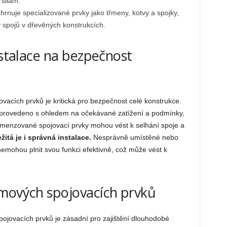
silám.
hrnuje specializované prvky jako třmeny, kotvy a spojky,
y spojů v dřevěných konstrukcích.
nstalace na bezpečnost
vacích prvků je kritická pro bezpečnost celé konstrukce.
 provedeno s ohledem na očekávané zatížení a podmínky,
menzované spojovací prvky mohou vést k selhání spoje a
žitá je i správná instalace.
Nesprávně umístěné nebo
mohou plnit svou funkci efektivně, což může vést k
ámových spojovacích prvků
pojovacích prvků je zásadní pro zajištění dlouhodobé