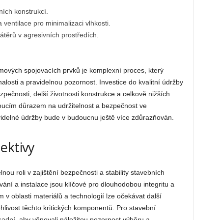
ních konstrukcí.
ventilace pro minimalizaci vlhkosti.
átěrů v agresivních prostředích.
ámových spojovacích prvků je komplexní proces, který
losti a pravidelnou pozornost. Investice do kvalitní údržby
pečnosti, delší životnosti konstrukce a celkově nižších
oucím důrazem na udržitelnost a bezpečnost ve
videlné údržby bude v budoucnu ještě více zdůrazňován.
ektivy
nou roli v zajištění bezpečnosti a stability stavebních
vání a instalace jsou klíčové pro dlouhodobou integritu a
v oblasti materiálů a technologií lze očekávat další
ehlivost těchto kritických komponentů. Pro stavební
ásadní, aby věnovali náležitou pozornost výběru a