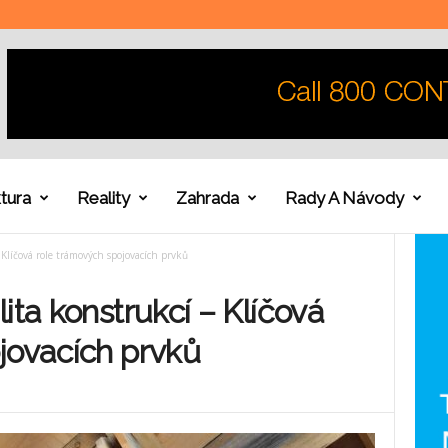
tura
Reality
Zahrada
Rady A Návody
 Klíčová role trámových spojovacích prvků
ita konstrukcí – Klíčová
jovacích prvků