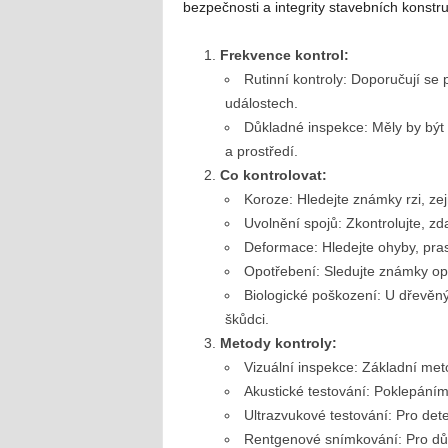
bezpečnosti a integrity stavebních konstr
Frekvence kontrol:
Rutinní kontroly: Doporučují se
událostech.
Důkladné inspekce: Měly by být 
a prostředí.
Co kontrolovat:
Koroze: Hledejte známky rzi, ze
Uvolnění spojů: Zkontrolujte, z
Deformace: Hledejte ohyby, pras
Opotřebení: Sledujte známky opo
Biologické poškození: U dřevěn
škůdci.
Metody kontroly:
Vizuální inspekce: Základní meto
Akustické testování: Poklepáním
Ultrazvukové testování: Pro dete
Rentgenové snímkování: Pro důkl