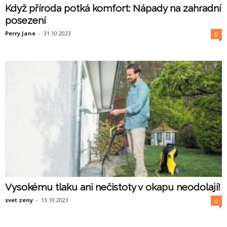
Když příroda potká komfort: Nápady na zahradní
posezení
Perry Jane
-
31.10.2023
0
Vysokému tlaku ani nečistoty v okapu neodolají!
svet zeny
-
13.10.2023
0