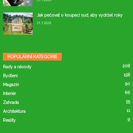
Jak pečovat o koupací sud, aby vydržel roky
31.7.2026
POPULÁRNÍ KATEGORIE
208
Rady a návody
158
Bydlení
90
Magazín
66
Interiér
55
Zahrada
11
Architektura
9
Reality