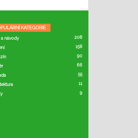
PULÁRNÍ KATEGORIE
208
 a návody
158
ení
90
zín
66
ér
55
ada
11
tektura
9
ty