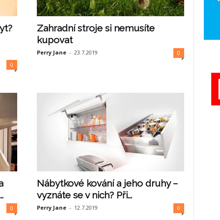
yt?
Zahradní stroje si nemusíte
kupovat
Perry Jane
-
23.7.2019
0
0
a
Nábytkové kování a jeho druhy –
.
vyznáte se v nich? Při...
Perry Jane
-
12.7.2019
0
0