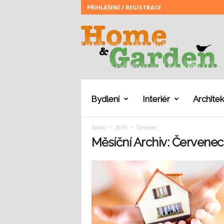
PŘIHLÁŠENÍ / REGISTRACE
H
o
m
e
a
n
d
G
Bydlení
Interiér
Architek
a
r
Domů
2019
Červenec
d
e
Měsíční Archiv: Červenec
n