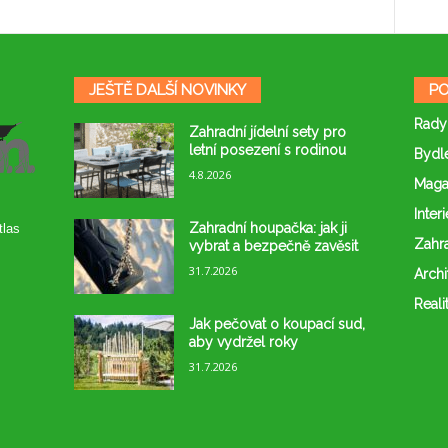
JEŠTĚ DALŠÍ NOVINKY
PO
Rady
Zahradní jídelní sety pro
letní posezení s rodinou
Bydl
4.8.2026
Maga
Interi
Zahradní houpačka: jak ji
tlas
Zahr
vybrat a bezpečně zavěsit
31.7.2026
Archi
Reali
Jak pečovat o koupací sud,
aby vydržel roky
31.7.2026