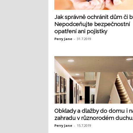
Jak správně ochránit dům či b
Nepodceňujte bezpečnostní
opatření ani pojistky
Perry Jane
-
31.7.2019
Obklady a dlažby do domu i n
zahradu v různorodém duchu..
Perry Jane
-
15.7.2019