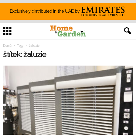
Domů
Tagy
žaluzie
štítek: žaluzie