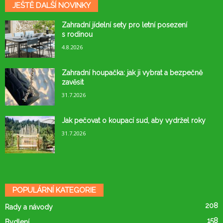
JEŠTĚ DALŠÍ NOVINKY
Zahradní jídelní sety pro letní posezení
s rodinou
4.8.2026
Zahradní houpačka: jak ji vybrat a bezpečně
zavěsit
31.7.2026
Jak pečovat o koupací sud, aby vydržel roky
31.7.2026
POPULÁRNÍ KATEGORIE
208
Rady a návody
158
Bydlení